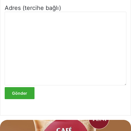
Adres (tercihe bağlı)
Cafe
Crown’dan