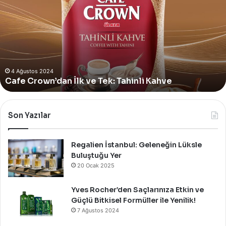
İlk
ve
Tek:
Tahinli
Kahve
4 Ağustos 2024
Cafe Crown’dan İlk ve Tek: Tahinli Kahve
Son Yazılar
Regalien İstanbul: Geleneğin Lüksle
Buluştuğu Yer
20 Ocak 2025
Yves Rocher’den Saçlarınıza Etkin ve
Güçlü Bitkisel Formüller ile Yenilik!
7 Ağustos 2024