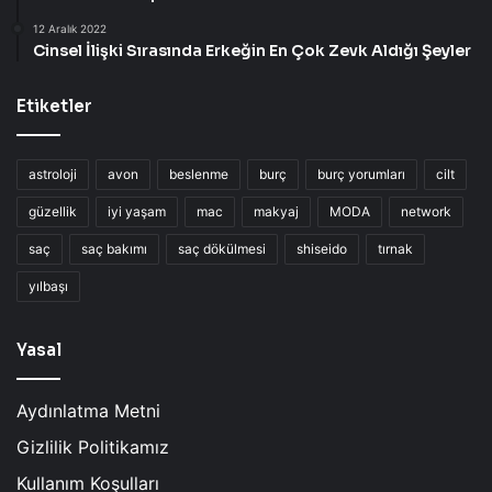
12 Aralık 2022
Cinsel İlişki Sırasında Erkeğin En Çok Zevk Aldığı Şeyler
Etiketler
astroloji
avon
beslenme
burç
burç yorumları
cilt
güzellik
iyi yaşam
mac
makyaj
MODA
network
saç
saç bakımı
saç dökülmesi
shiseido
tırnak
yılbaşı
Yasal
Aydınlatma Metni
Gizlilik Politikamız
Kullanım Koşulları