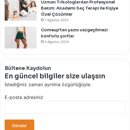
Uzman Trikologlardan Profesyonel
Y
Bakım: Akademi Saç Terapi ile Kişiye
e
Özel Çözümler
r
7 Ağustos 2024
A
l
Comeup’tan yazın vazgeçilmezi
a
konforlu şortlar
n
4 Ağustos 2024
Y
e
n
i
Bültene Kaydolun
S
En güncel bilgiler size ulaşsın
u
m
İstediğiniz zaman ayrılma özgürlüğüyle.
m
e
E-posta adresiniz
r
P
o
p
-