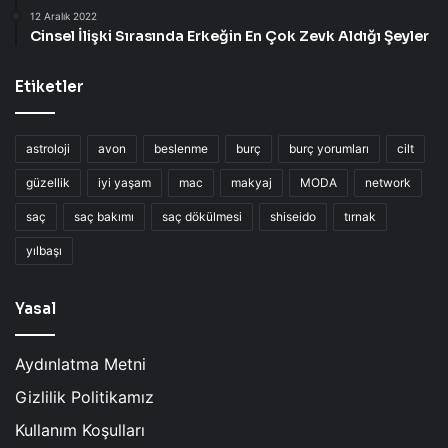
v
12 Aralık 2022
e
Cinsel İlişki Sırasında Erkeğin En Çok Zevk Aldığı Şeyler
t
İ
Etiketler
l
e
K
u
astroloji
avon
beslenme
burç
burç yorumları
cilt
t
güzellik
iyi yaşam
mac
makyaj
MODA
network
l
a
saç
saç bakımı
saç dökülmesi
shiseido
tırnak
d
yılbaşı
ı
!
Yasal
Aydınlatma Metni
Gizlilik Politikamız
Kullanım Koşulları