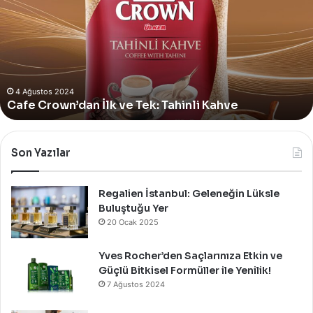
e
s
R
o
c
4 Ağustos 2024
Yves Rocher, Momo Bodrum’da Yer Alan Yeni
h
Summer Pop-Up Mağazasını Özel Bir Davet İle
e
Kutladı!
r
,
M
o
Son Yazılar
m
o
B
Regalien İstanbul: Geleneğin Lüksle
o
Buluştuğu Yer
d
20 Ocak 2025
r
u
Yves Rocher’den Saçlarınıza Etkin ve
m
Güçlü Bitkisel Formüller ile Yenilik!
’
7 Ağustos 2024
d
a