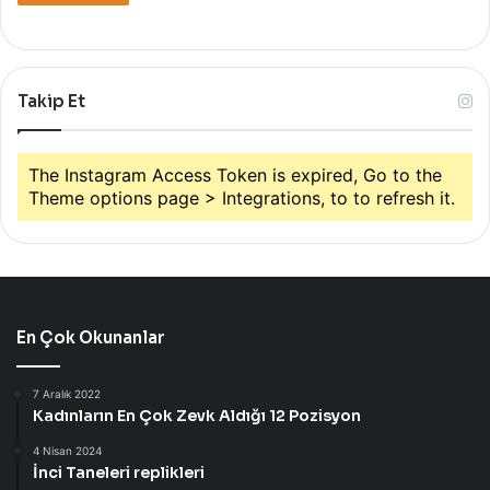
U
p
M
a
Takip Et
ğ
a
z
a
The Instagram Access Token is expired, Go to the
s
Theme options page > Integrations, to to refresh it.
ı
n
ı
Ö
z
e
En Çok Okunanlar
l
B
7 Aralık 2022
i
Kadınların En Çok Zevk Aldığı 12 Pozisyon
r
D
4 Nisan 2024
a
İnci Taneleri replikleri