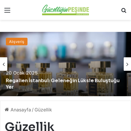
Menü
A
Alışveriş
20 Ocak 2025
Regalien İstanbul: Geleneğin Lüksle Buluştuğu
Yer
Anasayfa
/
Güzellik
Güzellik