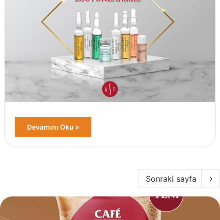
Devamını Oku »
Sonraki sayfa
Y
v