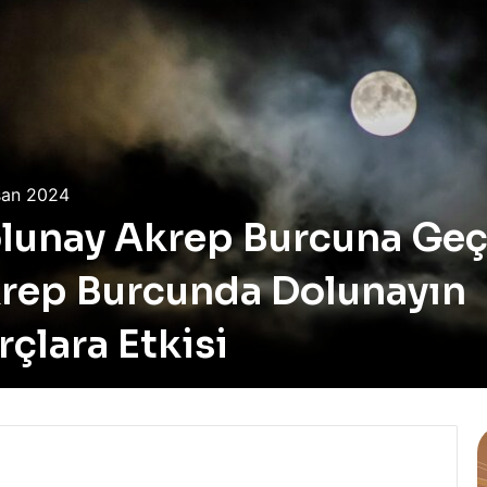
san 2024
lunay Akrep Burcuna Geç
rep Burcunda Dolunayın
rçlara Etkisi
C
a
f