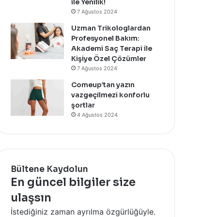
ile Yenilik!
Y
e
7 Ağustos 2024
e
V
r
ü
Uzman Trikologlardan
A
c
Profesyonel Bakım:
l
u
Akademi Saç Terapi ile
a
t
Kişiye Özel Çözümler
n
B
7 Ağustos 2024
Y
a
Comeup’tan yazın
e
k
vazgeçilmezi konforlu
n
ı
şortlar
i
m
S
4 Ağustos 2024
Y
u
a
m
ğ
m
ı
e
Y
r
e
Bültene Kaydolun
P
n
En güncel bilgiler size
o
i
ulaşsın
p
l
-
e
İstediğiniz zaman ayrılma özgürlüğüyle.