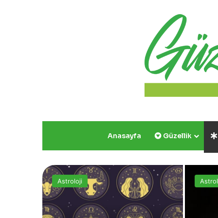
Anasayfa
Güzellik
Astroloji
Astrol