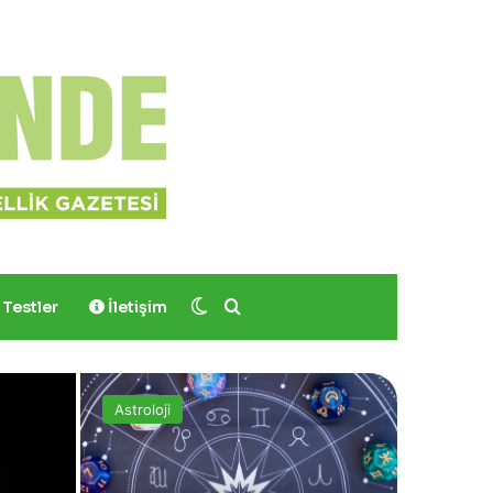
Dış görünümü değiştir
Arama yap ...
Testler
İletişim
Astroloji
Manşet