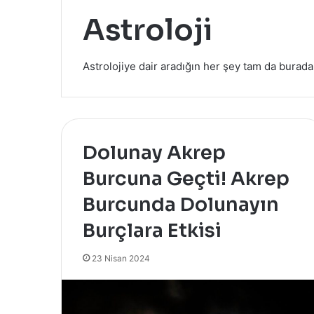
ı
Astroloji
n
P
a
Astrolojiye dair aradığın her şey tam da burada
4 Ağustos 2024
r
geçilmezi
Yazın Parıldayan Üçlüsü Golde
ı
Rose’da!
l
d
a
y
Dolunay Akrep
a
n
Burcuna Geçti! Akrep
Ü
Burcunda Dolunayın
ç
l
Burçlara Etkisi
ü
s
23 Nisan 2024
ü
G
o
l