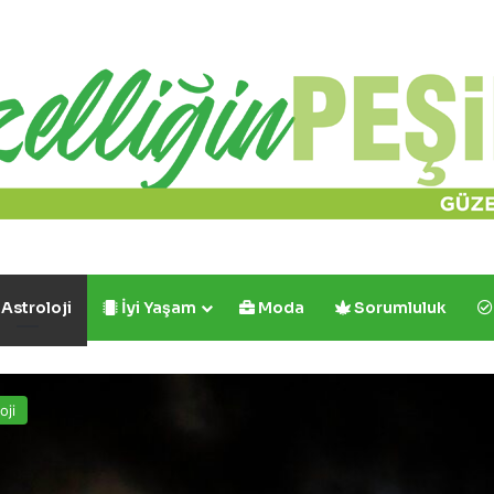
Astroloji
İyi Yaşam
Moda
Sorumluluk
oji