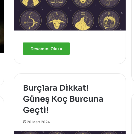
h
i
n
l
i
K
a
h
Devamını Oku »
v
e
Burçlara Dikkat!
Güneş Koç Burcuna
Geçti!
20 Mart 2024