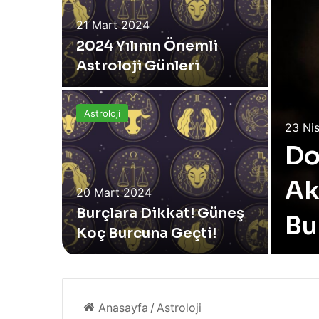
umu: 21
21 Mart 2024
stos
2024 Yılının Önemli
Astroloji Günleri
Astroloji
23 Ni
Do
Ak
umu: 14
20 Mart 2024
stos
Burçlara Dikkat! Güneş
Bu
Koç Burcuna Geçti!
Y
a
Anasayfa
/
Astroloji
z