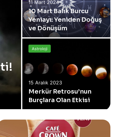
11 Mart 2024
10 Mart Balık Burcu
11 Eylül
Yeniayı: Yeniden Doğuş
Haftal
ve Dönüşüm
11-17 E
Astroloji
Astroloji
ti!
15 Aralık 2023
6 Eylül 
Merkür Retrosu’nun
Haftal
Burçlara Olan Etkisi
10 Eylü
Y
S
v
i
e
n