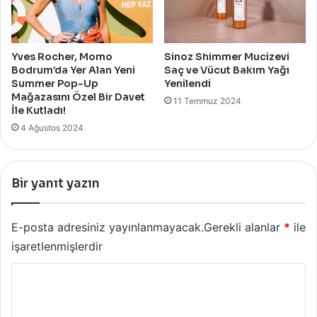
Yves Rocher, Momo
Sinoz Shimmer Mucizevi
Bodrum’da Yer Alan Yeni
Saç ve Vücut Bakım Yağı
Summer Pop-Up
Yenilendi
Mağazasını Özel Bir Davet
11 Temmuz 2024
İle Kutladı!
4 Ağustos 2024
Bir yanıt yazın
E-posta adresiniz yayınlanmayacak.
Gerekli alanlar
*
ile
işaretlenmişlerdir
Y
o
r