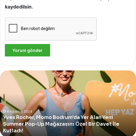
kaydedilsin.
Yves
Rocher,
Momo
Bodrum’da
Yer
Alan
Yeni
4 Ağustos 2024
Yves Rocher, Momo Bodrum’da Yer Alan Yeni
Summer
Summer Pop-Up Mağazasını Özel Bir Davet İle
Pop-
Up
Kutladı!