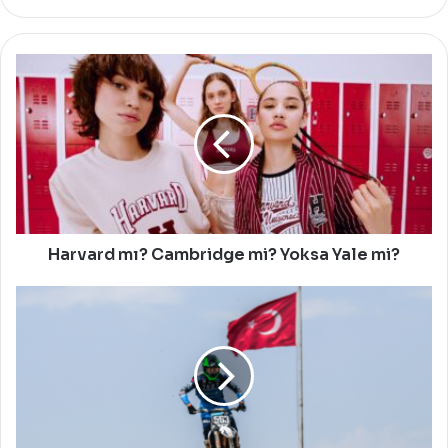
Harvard
mı?
Cambridge
mi?
Yoksa
Yale
mi?
Harvard mı? Cambridge mi? Yoksa Yale mi?
Yeni
Zelandalı
Courtney
Duncan,
Dördüncü
Kez
Dünya
Kadınlar