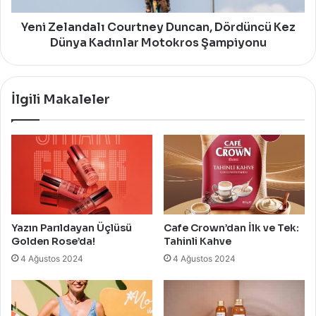
Motokros
Şampiyonu
Yeni Zelandalı Courtney Duncan, Dördüncü Kez
Dünya Kadınlar Motokros Şampiyonu
İlgili Makaleler
Yazın Parıldayan Üçlüsü
Cafe Crown’dan İlk ve Tek:
Golden Rose’da!
Tahinli Kahve
4 Ağustos 2024
4 Ağustos 2024