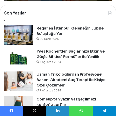
Mağazasını
Özel
Bir
Son Yazılar
Davet
İle
Kutladı!
Regalien İstanbul: Geleneğin Lüksle
Buluştuğu Yer
20 Ocak 2025
Yves Rocher’den Saçlarınıza Etkin ve
Güçlü Bitkisel Formüller ile Yenilik!
7 Ağustos 2024
Uzman Trikologlardan Profesyonel
Bakım: Akademi Saç Terapi ile Kişiye
Özel Çözümler
7 Ağustos 2024
Comeup’tan yazın vazgeçilmezi
konforlu şortlar
4 Ağustos 2024
Facebook
X
LinkedIn
WhatsApp
Telegram