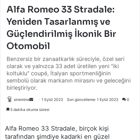
Alfa Romeo 33 Stradale:
Yeniden Tasarlanmış ve
Güçlendirilmiş İkonik Bir
Otomobil
Benzersiz bir zanaatkarlık süreciyle, özel seri
olarak ve yalnızca 33 adet üretilen yeni "iki
koltuklu" coupé, İtalyan sportmenliğinin
sembolü olarak markanın mirasını ve geleceğini
birleştiriyor.
Bir
sinemine
1 Eylül 2023
Son güncelleme: 1 Eylül 2023
0
e-
5 dakika okuma süresi
posta
göndermek
Alfa Romeo 33 Stradale, birçok kişi
tarafından şimdiye kadarki en güzel