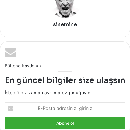
sinemine
Bültene Kaydolun
En güncel bilgiler size ulaşsın
İstediğiniz zaman ayrılma özgürlüğüyle.
E-
Posta
adresinizi
giriniz