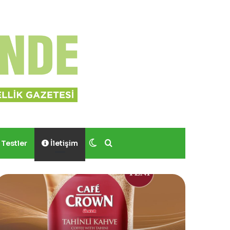
Dış görünümü değiştir
Arama yap ...
Testler
İletişim
ves
Sinoz
ocher,
Shimmer
Momo
Mucizevi
odrum’da
Saç
er
ve