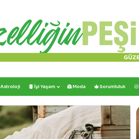
Astroloji
İyi Yaşam
Moda
Sorumluluk
Cafe
Y
Crown’dan
R
İlk
ve
B
Tek:
Y