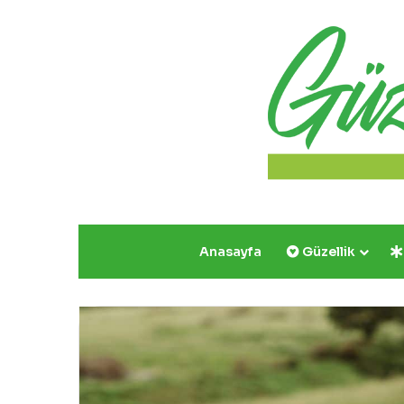
Anasayfa
Güzellik
Yazın
Parıldayan
Üçlüsü
Golden
Rose’da!