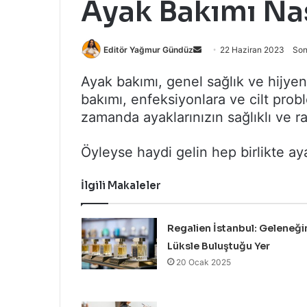
Ayak Bakımı Nas
Bir
Editör Yağmur Gündüz
22 Haziran 2023
Son
e-
Ayak bakımı, genel sağlık ve hijye
posta
bakımı, enfeksiyonlara ve cilt prob
göndermek
zamanda ayaklarınızın sağlıklı ve r
Öyleyse haydi gelin hep birlikte aya
İlgili Makaleler
Regalien İstanbul: Geleneği
Lüksle Buluştuğu Yer
20 Ocak 2025