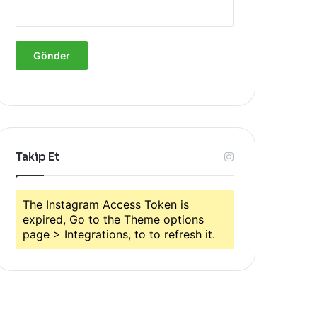
Takip Et
The Instagram Access Token is
expired, Go to the Theme options
page > Integrations, to to refresh it.