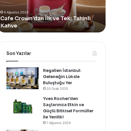
lan
Vücut
4 Ağustos 2024
eni
Bakım
Yves Rocher, Momo Bodrum’da Yer
11 Temmuz 
Summer
Yağı
Alan Yeni Summer Pop-Up Mağazasını
Sinoz S
op-
Yenilendi
Özel Bir Davet İle Kutladı!
Bakım Ya
Up
ağazasını
zel
ir
avet
Son Yazılar
le
utladı!
Regalien İstanbul:
Geleneğin Lüksle
Buluştuğu Yer
20 Ocak 2025
Yves Rocher’den
Saçlarınıza Etkin ve
Güçlü Bitkisel Formüller
ile Yenilik!
7 Ağustos 2024