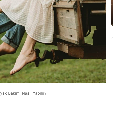
Tahinli
A
Kahve
Y
4 Ağustos 2024
n
Cafe Crown’dan İlk ve Tek: Tahinli
P
Kahve
M
Ö
B
D
İ
K
yak Bakımı Nasıl Yapılır?