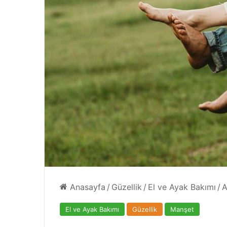
4 Ağustos 2024
eçilmezi
Yazın Parıldayan Üçlüsü Golde
Rose’da!
Anasayfa
/
Güzellik
/
El ve Ayak Bakımı
/
A
El ve Ayak Bakımı
Güzellik
Manşet