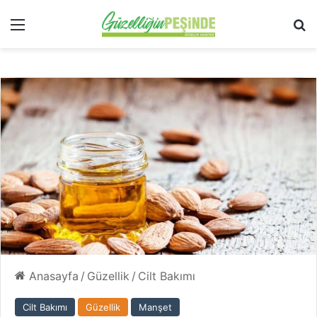
Menü
Ar
Anasayfa
/
Güzellik
/
Cilt Bakımı
Cilt Bakımı
Güzellik
Manşet