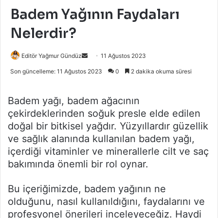
Badem Yağının Faydaları
Nelerdir?
Bir
Editör Yağmur Gündüz
11 Ağustos 2023
e-
Son güncelleme: 11 Ağustos 2023
0
2 dakika okuma süresi
posta
göndermek
Badem yağı, badem ağacının
çekirdeklerinden soğuk presle elde edilen
doğal bir bitkisel yağdır. Yüzyıllardır güzellik
ve sağlık alanında kullanılan badem yağı,
içerdiği vitaminler ve minerallerle cilt ve saç
bakımında önemli bir rol oynar.
Bu içeriğimizde, badem yağının ne
olduğunu, nasıl kullanıldığını, faydalarını ve
profesyonel önerileri inceleyeceğiz. Haydi