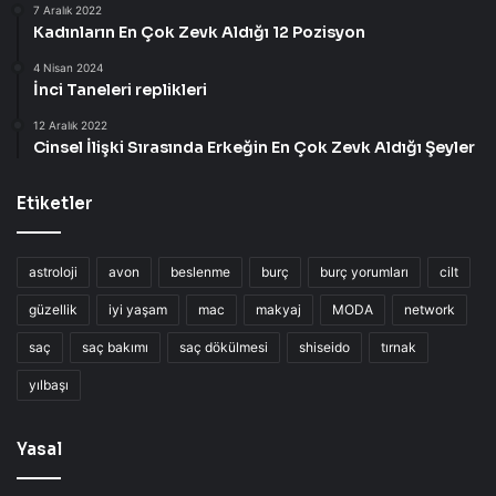
7 Aralık 2022
Kadınların En Çok Zevk Aldığı 12 Pozisyon
4 Nisan 2024
İnci Taneleri replikleri
12 Aralık 2022
Cinsel İlişki Sırasında Erkeğin En Çok Zevk Aldığı Şeyler
Etiketler
astroloji
avon
beslenme
burç
burç yorumları
cilt
güzellik
iyi yaşam
mac
makyaj
MODA
network
saç
saç bakımı
saç dökülmesi
shiseido
tırnak
yılbaşı
Yasal