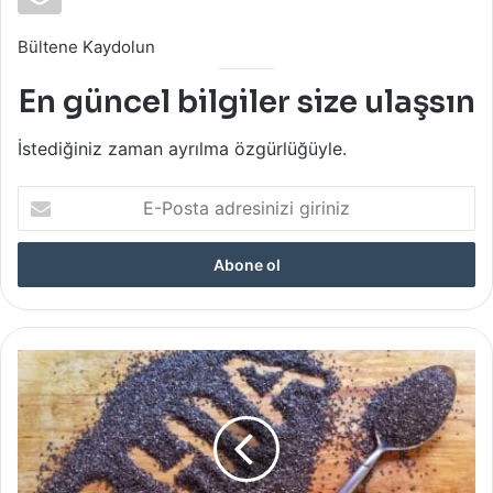
Bültene Kaydolun
En güncel bilgiler size ulaşsın
İstediğiniz zaman ayrılma özgürlüğüyle.
E-
Posta
adresinizi
giriniz
Sağlığın
Küçük
Gücü:
Chia
Tohumunun
Şaşırtıcı