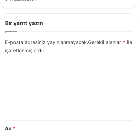
Bir yanıt yazın
E-posta adresiniz yayınlanmayacak.
Gerekli alanlar
*
ile
işaretlenmişlerdir
Y
o
r
u
m
*
Ad
*