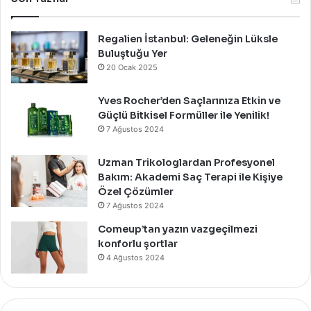
Davet
İle
Kutladı!
Regalien İstanbul: Geleneğin Lüksle
Buluştuğu Yer
20 Ocak 2025
Yves Rocher’den Saçlarınıza Etkin ve
Güçlü Bitkisel Formüller ile Yenilik!
7 Ağustos 2024
Uzman Trikologlardan Profesyonel
Bakım: Akademi Saç Terapi ile Kişiye
Özel Çözümler
7 Ağustos 2024
Comeup’tan yazın vazgeçilmezi
konforlu şortlar
4 Ağustos 2024