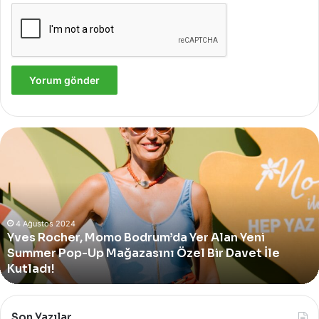
Yves
Rocher,
Momo
Bodrum’da
Yer
Alan
Yeni
4 Ağustos 2024
Yves Rocher, Momo Bodrum’da Yer Alan Yeni
Summer
Summer Pop-Up Mağazasını Özel Bir Davet İle
Pop-
Up
Kutladı!
Mağazasını
Özel
Bir
Son Yazılar