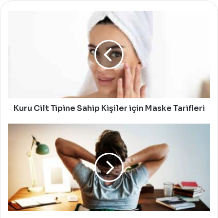
Kuru
Cilt
Tipine
Sahip
Kişiler
için
Maske
Tarifleri
Kuru Cilt Tipine Sahip Kişiler için Maske Tarifleri
Stresi
Azaltacak
Aktiviteler