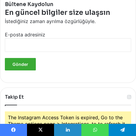
Bültene Kaydolun
En güncel bilgiler size ulaşsın
İstediğiniz zaman ayrılma özgürlüğüyle.
E-posta adresiniz
Takip Et
The Instagram Access Token is expired, Go to the
Theme options page > Integrations, to to refresh it.
Facebook
X
LinkedIn
WhatsApp
Telegram