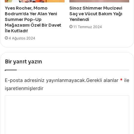
Yves Rocher, Momo
Sinoz Shimmer Mucizevi
Bodrum’da Yer Alan Yeni
Saç ve Vücut Bakım Yağı
Summer Pop-Up
Yenilendi
Mağazasını Özel Bir Davet
11 Temmuz 2024
İle Kutladı!
4 Ağustos 2024
Bir yanıt yazın
E-posta adresiniz yayınlanmayacak.
Gerekli alanlar
*
ile
işaretlenmişlerdir
Y
o
r
u