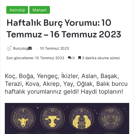
Astroloji
Manşet
Haftalık Burç Yorumu: 10
Temmuz – 16 Temmuz 2023
Bir
Burçolog
10 Temmuz 2023
e-
Son güncelleme: 10 Temmuz 2023
0
3 dakika okuma süresi
posta
göndermek
Koç, Boğa, Yengeç, İkizler, Aslan, Başak,
Terazi, Kova, Akrep, Yay, Oğlak, Balık burcu
haftalık yorumlarınız geldi! Haydi toplanın!