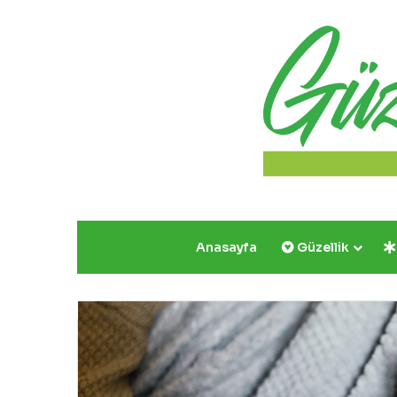
Anasayfa
Güzellik
Yazın
Parıldayan
Üçlüsü
Golden
Rose’da!