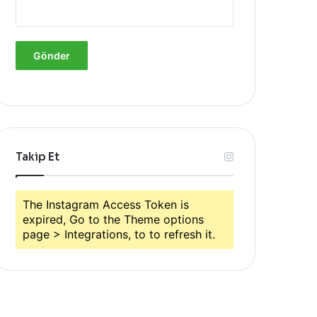
Takip Et
The Instagram Access Token is
expired, Go to the Theme options
page > Integrations, to to refresh it.