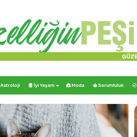
Astroloji
İyi Yaşam
Moda
Sorumluluk
Cafe
Crown’dan
İlk
ve
Tek: