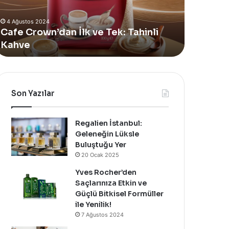
Alan
Vücu
4 Ağustos 2024
Yeni
Bak
Yves Rocher, Momo Bodrum’da Yer
11
Summer
Yağı
Alan Yeni Summer Pop-Up Mağazasını
Si
Pop-
Yeni
Özel Bir Davet İle Kutladı!
Ba
Up
Mağazasını
Özel
Bir
Davet
Son Yazılar
İle
Kutladı!
Regalien İstanbul:
Geleneğin Lüksle
Buluştuğu Yer
20 Ocak 2025
Yves Rocher’den
Saçlarınıza Etkin ve
Güçlü Bitkisel Formüller
ile Yenilik!
7 Ağustos 2024