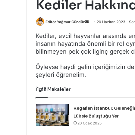
Kediler Hakkın
Bir
Editör Yağmur Gündüz
20 Haziran 2023
Son
e-
Kediler, evcil hayvanlar arasında e
posta
insanın hayatında önemli bir rol oy
göndermek
bilinmeyen pek çok ilginç gerçek de
Öyleyse haydi gelin içeriğimizin d
şeyleri öğrenelim.
İlgili Makaleler
Regalien İstanbul: Geleneği
Lüksle Buluştuğu Yer
20 Ocak 2025