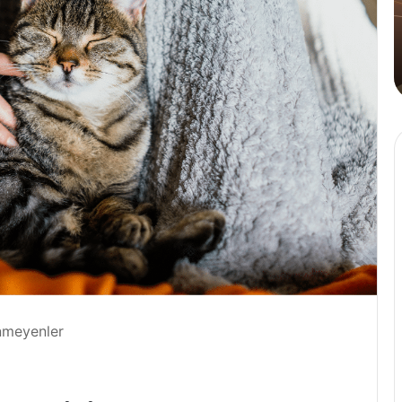
Tahinli
Kahve
4 Ağustos 2024
Golden
Cafe Crown’dan İlk ve Tek: Tahinli
Kahve
inmeyenler