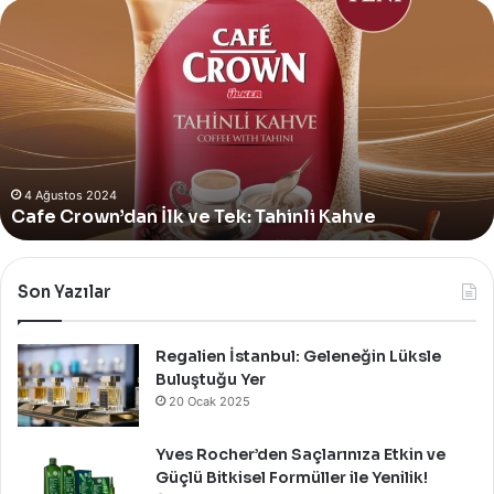
Yves
Rocher,
Momo
Bodrum’da
Yer
Alan
Yeni
4 Ağustos 2024
Yves Rocher, Momo Bodrum’da Yer Alan Yeni
Summer
Summer Pop-Up Mağazasını Özel Bir Davet İle
Pop-
Up
Kutladı!
Mağazasını
Özel
Bir
Son Yazılar
Davet
İle
Kutladı!
Regalien İstanbul: Geleneğin Lüksle
Buluştuğu Yer
20 Ocak 2025
Yves Rocher’den Saçlarınıza Etkin ve
Güçlü Bitkisel Formüller ile Yenilik!