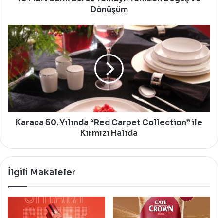
Dönüşüm
Karaca
50.
Yılında
“Red
Carpet
Collection”
ile
Kırmızı
Halıda
Karaca 50. Yılında “Red Carpet Collection” ile
Kırmızı Halıda
İlgili Makaleler