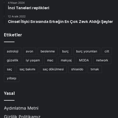
4 Nisan 2024
İnci Taneleri replikleri
12 Aralık 2022
Cinsel İlişki Sırasında Erkeğin En Çok Zevk Aldığı Şeyler
Etiketler
astroloji
avon
beslenme
burç
burç yorumları
cilt
güzellik
iyi yaşam
mac
makyaj
MODA
network
saç
saç bakımı
saç dökülmesi
shiseido
tırnak
yılbaşı
Yasal
Aydınlatma Metni
Gizlilik Politikamız