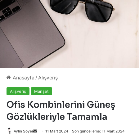
Anasayfa
/
Alışveriş
Alışveriş
Manşet
Ofis Kombinlerini Güneş
Gözlükleriyle Tamamla
Bir
Aylin Soyer
11 Mart 2024
Son güncelleme: 11 Mart 2024
e-