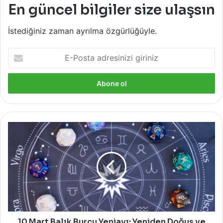
En güncel bilgiler size ulaşsın
İstediğiniz zaman ayrılma özgürlüğüyle.
E-
Posta
adresinizi
giriniz
10
Mart
Balık
Burcu
Yeniayı:
Yeniden
Doğuş
ve
Dönüşüm
10 Mart Balık Burcu Yeniayı: Yeniden Doğuş ve