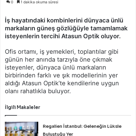
0
1 dakika okuma süresi
posta
göndermek
İş hayatındaki kombinlerini dünyaca ünlü
markaların güneş gözlüğüyle tamamlamak
isteyenlerin tercihi Atasun Optik oluyor.
Ofis ortamı, iş yemekleri, toplantılar gibi
günün her anında tarzıyla öne çıkmak
isteyenler, dünyaca ünlü markaların
birbirinden farklı ve şık modellerinin yer
aldığı Atasun Optik’te kendilerine uygun
olanı rahatlıkla buluyor.
İlgili Makaleler
Regalien İstanbul: Geleneğin Lüksle
Buluştuğu Yer