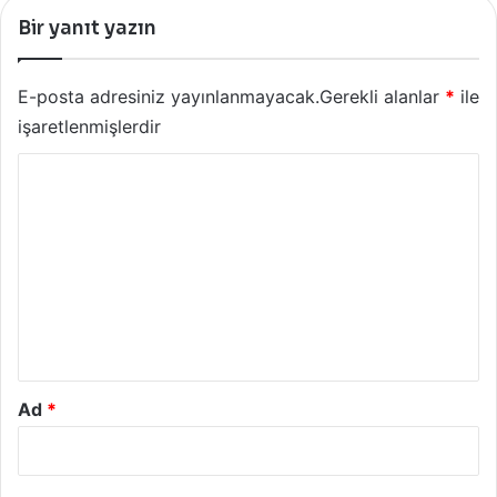
Bir yanıt yazın
E-posta adresiniz yayınlanmayacak.
Gerekli alanlar
*
ile
işaretlenmişlerdir
Y
o
r
u
m
*
Ad
*