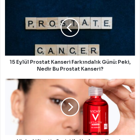
15
Eylül
Prostat
Kanseri
Farkındalık
Günü:
Peki,
Nedir
Bu
Prostat
15 Eylül Prostat Kanseri Farkındalık Günü: Peki,
Kanseri?
Nedir Bu Prostat Kanseri?
Vichy
Liftactiv
Serisi
ile
Yaşlanma
Karşıtı
Bakımda
Etkili
Ve