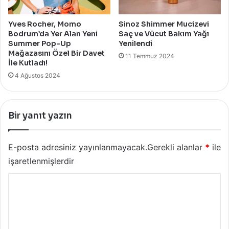
Yves Rocher, Momo
Sinoz Shimmer Mucizevi
Bodrum’da Yer Alan Yeni
Saç ve Vücut Bakım Yağı
Summer Pop-Up
Yenilendi
Mağazasını Özel Bir Davet
11 Temmuz 2024
İle Kutladı!
4 Ağustos 2024
Bir yanıt yazın
E-posta adresiniz yayınlanmayacak.
Gerekli alanlar
*
ile
işaretlenmişlerdir
Y
o
r
u