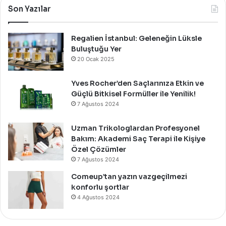
Bir
Son Yazılar
Davet
İle
Kutladı!
Regalien İstanbul: Geleneğin Lüksle
Buluştuğu Yer
20 Ocak 2025
Yves Rocher’den Saçlarınıza Etkin ve
Güçlü Bitkisel Formüller ile Yenilik!
7 Ağustos 2024
Uzman Trikologlardan Profesyonel
Bakım: Akademi Saç Terapi ile Kişiye
Özel Çözümler
7 Ağustos 2024
Comeup’tan yazın vazgeçilmezi
konforlu şortlar
4 Ağustos 2024