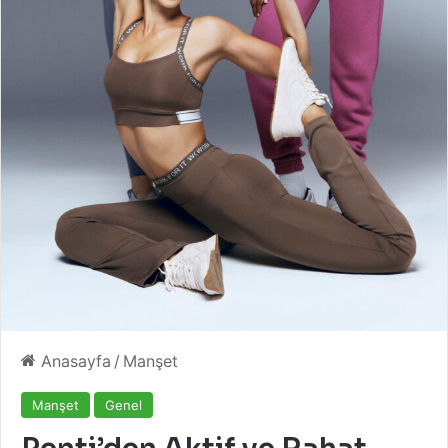
Anasayfa
/
Manşet
Manşet
Genel