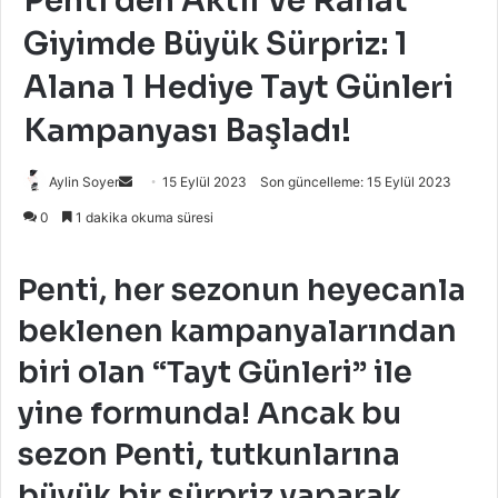
Penti’den Aktif ve Rahat
Giyimde Büyük Sürpriz: 1
Alana 1 Hediye Tayt Günleri
Kampanyası Başladı!
Bir
Aylin Soyer
15 Eylül 2023
Son güncelleme: 15 Eylül 2023
e-
0
1 dakika okuma süresi
posta
göndermek
Penti, her sezonun heyecanla
beklenen kampanyalarından
biri olan “Tayt Günleri” ile
yine formunda! Ancak bu
sezon Penti, tutkunlarına
büyük bir sürpriz yaparak