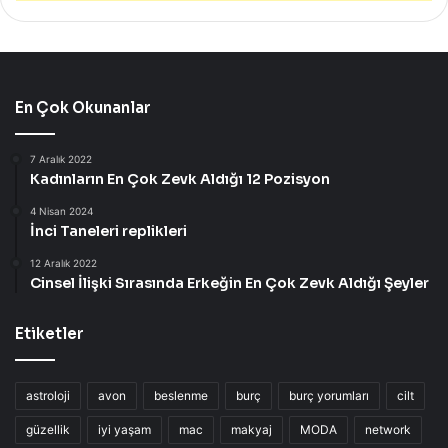
En Çok Okunanlar
7 Aralık 2022
Kadınların En Çok Zevk Aldığı 12 Pozisyon
4 Nisan 2024
İnci Taneleri replikleri
12 Aralık 2022
Cinsel İlişki Sırasında Erkeğin En Çok Zevk Aldığı Şeyler
Etiketler
astroloji
avon
beslenme
burç
burç yorumları
cilt
güzellik
iyi yaşam
mac
makyaj
MODA
network