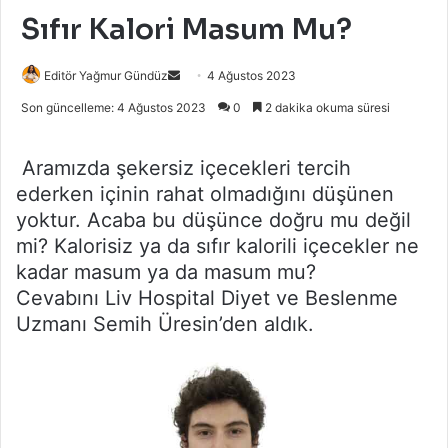
Sıfır Kalori Masum Mu?
Bir
Editör Yağmur Gündüz
4 Ağustos 2023
e-
Son güncelleme: 4 Ağustos 2023
0
2 dakika okuma süresi
posta
göndermek
Aramızda şekersiz içecekleri tercih
ederken içinin rahat olmadığını düşünen
yoktur. Acaba bu düşünce doğru mu değil
mi? Kalorisiz ya da sıfır kalorili içecekler ne
kadar masum ya da masum mu?
Cevabını Liv Hospital Diyet ve Beslenme
Uzmanı Semih Üresin’den aldık.