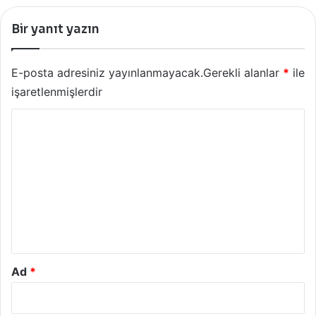
Bir yanıt yazın
E-posta adresiniz yayınlanmayacak.
Gerekli alanlar
*
ile
işaretlenmişlerdir
Y
o
r
u
m
*
Ad
*