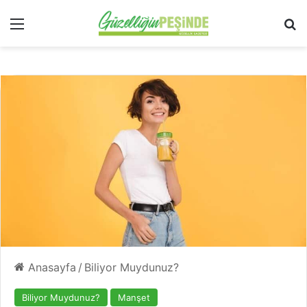
Menü
Ar
Anasayfa
/
Biliyor Muydunuz?
Biliyor Muydunuz?
Manşet