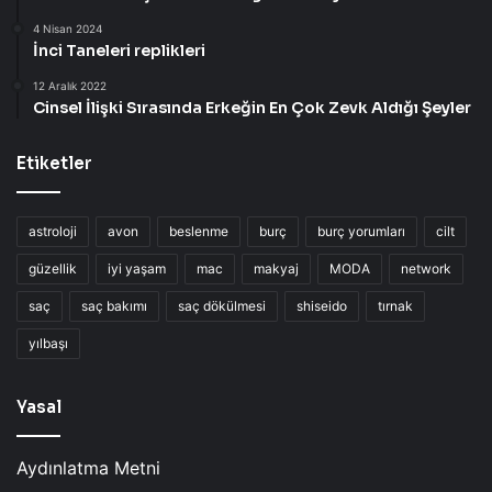
4 Nisan 2024
İnci Taneleri replikleri
12 Aralık 2022
Cinsel İlişki Sırasında Erkeğin En Çok Zevk Aldığı Şeyler
Etiketler
astroloji
avon
beslenme
burç
burç yorumları
cilt
güzellik
iyi yaşam
mac
makyaj
MODA
network
saç
saç bakımı
saç dökülmesi
shiseido
tırnak
yılbaşı
Yasal
Aydınlatma Metni