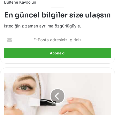
Bültene Kaydolun
En güncel bilgiler size ulaşsın
İstediğiniz zaman ayrılma özgürlüğüyle.
E-
Posta
adresinizi
giriniz
Kolaylıkla
Bulabileceğiniz
Malzemeler
ile
5
Yüz
Maskesi