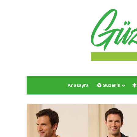
Anasayfa
Güzellik
Yazın
Parıldayan
Üçlüsü
Golden
Rose’da!