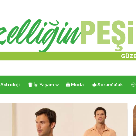
Astroloji
İyi Yaşam
Moda
Sorumluluk
Cafe
Crown’dan
İlk
ve
Tek: