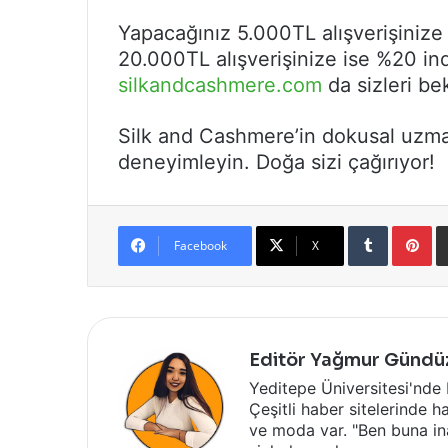
Yapacağınız 5.000TL alışverişinize
20.000TL alışverişinize ise %20 ind
silkandcashmere.com
da sizleri bek
Silk and Cashmere’in dokusal uzma
deneyimleyin. Doğa sizi çağırıyor!
Tumblr
Pi
Facebook
X
Editör Yağmur Gündü
Yeditepe Üniversitesi'nde
Çeşitli haber sitelerinde ha
ve moda var. "Ben buna ina