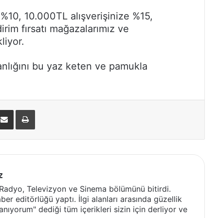
 %10, 10.000TL alışverişinize %15,
irim fırsatı mağazalarımız ve
liyor.
nlığını bu yaz keten ve pamukla
nterest
E-Posta ile paylaş
Yazdır
z
 Radyo, Televizyon ve Sinema bölümünü bitirdi.
ber editörlüğü yaptı. İlgi alanları arasında güzellik
nıyorum" dediği tüm içerikleri sizin için derliyor ve