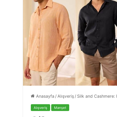
4 Ağustos 2024
geçilmezi
Yazın Parıldayan Üçlüsü Golde
Rose’da!
Anasayfa
/
Alışveriş
/
Silk and Cashmere:
Alışveriş
Manşet