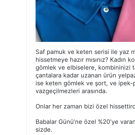
Saf pamuk ve keten serisi ile yaz m
hissetmeye hazır mısınız? Kadın k
gömlek ve elbiselere, kombininizi 
çantalara kadar uzanan ürün yelpaz
ise keten gömlek ve şort, ve ipek-
vazgeçilmezleri arasında.
Onlar her zaman bizi özel hissettird
Babalar Günü’ne özel %20’ye varan i
sizde.