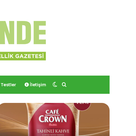
Dış görünümü değiştir
Arama yap ...
Testler
İletişim
Yves
Sinoz
Rocher,
Shimmer
Momo
Mucizevi
Bodrum’da
Saç
Yer
ve