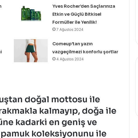
n
Yves Rocher’den Saçlarınıza
Etkin ve Güçlü Bitkisel
Formüller ile Yenilik!
7 Ağustos 2024
Comeup’tan yazın
i
vazgeçilmezi konforlu şortlar
4 Ağustos 2024
uştan doğal mottosu ile
ırakmakla kalmayıp, doğa ile
ne kadarki en geniş ve
e pamuk koleksiyonunu ile