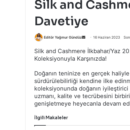
Silk and Cashm
Davetiye
Bir
Editör Yağmur Gündüz
16 Haziran 2023
Son
e-
Silk and Cashmere İlkbahar/Yaz 2
posta
Koleksiyonuyla Karşınızda!
göndermek
Doğanın teninize en gerçek haliyle
sürdürülebilirliği kendine ilke edi
koleksiyonunda doğanın iyileştirici
uzmanı, kalite ve tecrübesini birbir
genişletmeye heyecanla devam edi
İlgili Makaleler