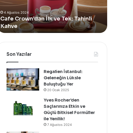
Alan
Vücut
4 Ağustos 2024
Yeni
Bakım
Yves Rocher, Momo Bodrum’da Yer
11 Temmu
Summer
Yağı
Alan Yeni Summer Pop-Up Mağazasını
Sinoz 
Pop-
Yenilendi
Özel Bir Davet İle Kutladı!
Bakım Y
Up
Mağazasını
Özel
Bir
Davet
Son Yazılar
İle
Kutladı!
Regalien İstanbul:
Geleneğin Lüksle
Buluştuğu Yer
20 Ocak 2025
Yves Rocher’den
Saçlarınıza Etkin ve
Güçlü Bitkisel Formüller
ile Yenilik!
7 Ağustos 2024