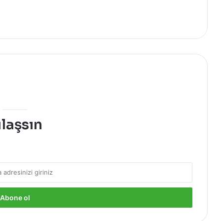
ulaşsın