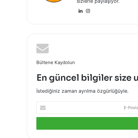
sizlerle paylaşıyor.
LinkedIn
Instagram
Bültene Kaydolun
En güncel bilgiler size 
İstediğiniz zaman ayrılma özgürlüğüyle.
E-
Posta
adresinizi
giriniz