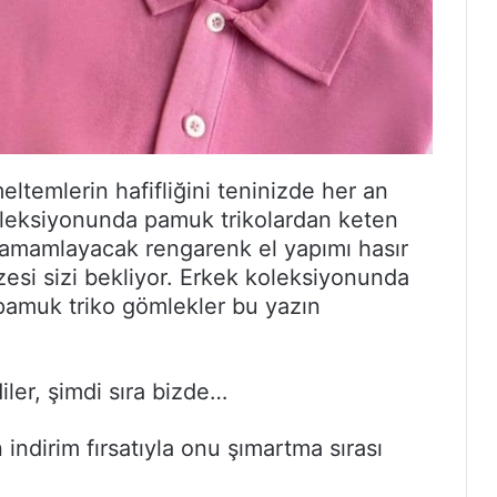
eltemlerin hafifliğini teninizde her an
oleksiyonunda pamuk trikolardan keten
tamamlayacak rengarenk el yapımı hasır
esi sizi bekliyor. Erkek koleksiyonunda
pamuk triko gömlekler bu yazın
iler, şimdi sıra bizde…
ndirim fırsatıyla onu şımartma sırası