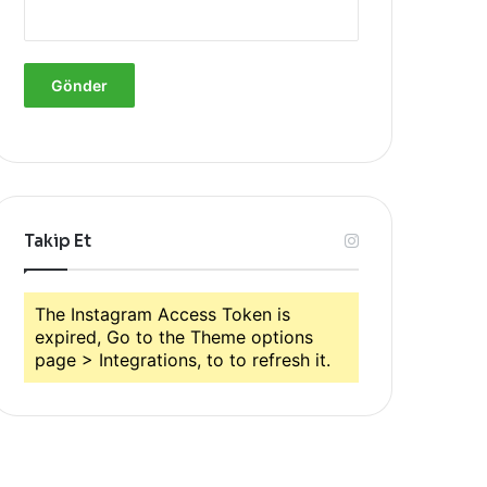
Takip Et
The Instagram Access Token is
expired, Go to the Theme options
page > Integrations, to to refresh it.