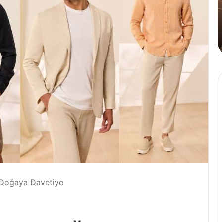
Tahinli
Kahve
4 Ağustos 2024
n
Cafe Crown’dan İlk ve Tek: Tahinli
Kahve
 Doğaya Davetiye