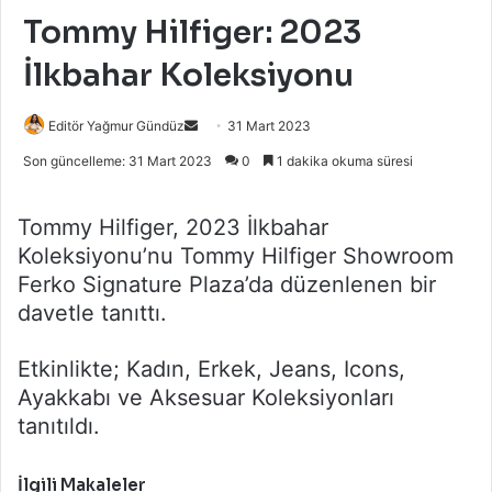
Tommy Hilfiger: 2023
İlkbahar Koleksiyonu
Bir
Editör Yağmur Gündüz
31 Mart 2023
e-
Son güncelleme: 31 Mart 2023
0
1 dakika okuma süresi
posta
göndermek
Tommy Hilfiger, 2023 İlkbahar
Koleksiyonu’nu Tommy Hilfiger Showroom
Ferko Signature Plaza’da düzenlenen bir
davetle tanıttı.
Etkinlikte; Kadın, Erkek, Jeans, Icons,
Ayakkabı ve Aksesuar Koleksiyonları
tanıtıldı.
İlgili Makaleler