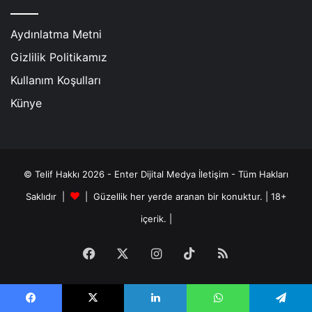
Aydınlatma Metni
Gizlilik Politikamız
Kullanım Koşulları
Künye
© Telif Hakkı 2026 - Enter Dijital Medya İletişim - Tüm Hakları
Saklıdır |
| Güzellik her yerde aranan bir konuktur. | 18+
içerik. |
Facebook
X
Instagram
TikTok
RSS
Facebook
X
LinkedIn
WhatsApp
Telegram