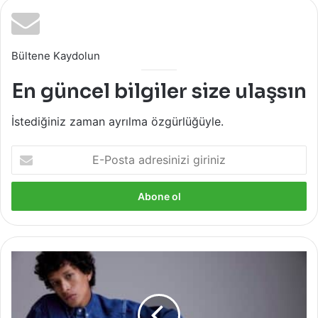
Bültene Kaydolun
En güncel bilgiler size ulaşsın
İstediğiniz zaman ayrılma özgürlüğüyle.
E-
Posta
adresinizi
giriniz
Levi's
Made
&
Crafted:
İlkbahar