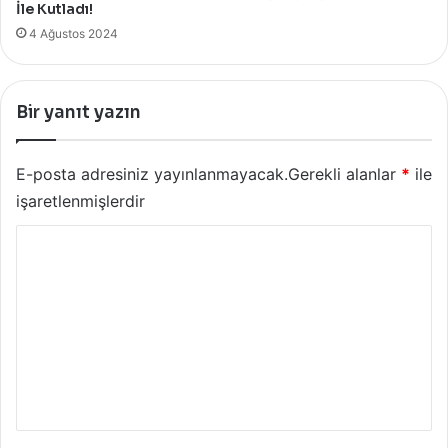
İle Kutladı!
4 Ağustos 2024
Bir yanıt yazın
E-posta adresiniz yayınlanmayacak.
Gerekli alanlar
*
ile
işaretlenmişlerdir
Y
o
r
u
m
*