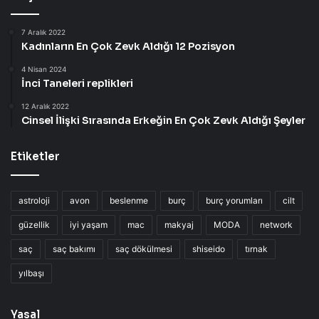
7 Aralık 2022
Kadınların En Çok Zevk Aldığı 12 Pozisyon
4 Nisan 2024
İnci Taneleri replikleri
12 Aralık 2022
Cinsel İlişki Sırasında Erkeğin En Çok Zevk Aldığı Şeyler
Etiketler
astroloji
avon
beslenme
burç
burç yorumları
cilt
güzellik
iyi yaşam
mac
makyaj
MODA
network
saç
saç bakımı
saç dökülmesi
shiseido
tırnak
yılbaşı
Yasal