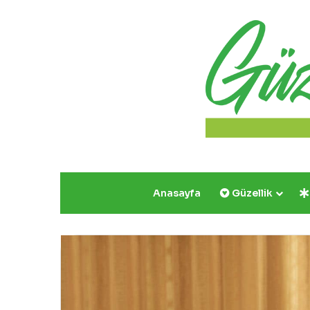
Anasayfa
Güzellik
Yazın
Parıldayan
Üçlüsü
Golden
Rose’da!