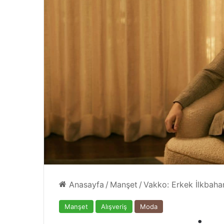
4 Ağustos 2024
azgeçilmezi
Yazın Parıldayan Üçlüsü Gol
Rose’da!
Anasayfa
/
Manşet
/
Vakko: Erkek İlkbaha
Manşet
Alışveriş
Moda