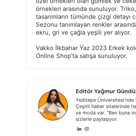
özel örnekleri olan gömlek ve ceket
örnekleri arasında sunuluyor. Triko,
tasarımların tümünde çizgi detayı c
Sezonu tanımlayan renkler arasınd
ekru, gri ve çağla yeşili yer alıyor.
Vakko İlkbahar Yaz 2023 Erkek ko
Online Shop’ta satışa sunuluyor.
Editör Yağmur Gündü
Yeditepe Üniversitesi'nde
Çeşitli haber sitelerinde ha
ve moda var. "Ben buna ina
sizlerle paylaşıyor.
LinkedIn
Instagram