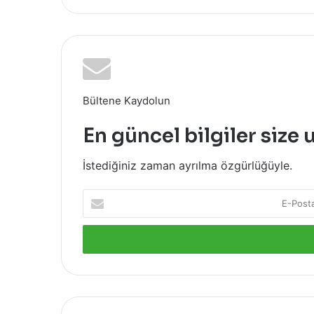
Bültene Kaydolun
En güncel bilgiler size 
İstediğiniz zaman ayrılma özgürlüğüyle.
E-
Posta
adresinizi
giriniz