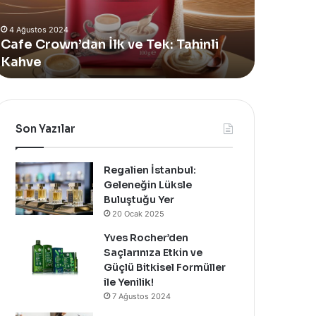
Alan
Vücut
4 Ağustos 2024
Yeni
Bakım
Yves Rocher, Momo Bodrum’da Yer
11 Te
Summer
Yağı
Alan Yeni Summer Pop-Up Mağazasını
Sinoz
Pop-
Yenilen
Özel Bir Davet İle Kutladı!
Bakım
Up
Mağazasını
Özel
Bir
Davet
Son Yazılar
İle
Kutladı!
Regalien İstanbul:
Geleneğin Lüksle
Buluştuğu Yer
20 Ocak 2025
Yves Rocher’den
Saçlarınıza Etkin ve
Güçlü Bitkisel Formüller
ile Yenilik!
7 Ağustos 2024