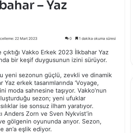
bahar – Yaz
celleme: 22 Mart 2023
0
1 dakika okuma süresi
 çıktığı Vakko Erkek 2023 İlkbahar Yaz
da bir keşif duygusunun izini sürüyor.
nu yeni sezonun güçlü, zevkli ve dinamik
har Yaz erkek tasarımlarında ‘Voyage,
sini moda sahnesine taşıyor. Vakko’nun
luşturduğu sezon; yeni ufuklar
lıklar ise sonsuz ilham yaratıyor.
çı Anders Zorn ve Sven Nykvist’in
ve gölgenin oyununda arıyor. Sezon,
 an’a eşlik ediyor.