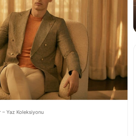
Tahinli
Kahve
4 Ağustos 2024
den
Cafe Crown’dan İlk ve Tek: Tahinli
Kahve
r – Yaz Koleksiyonu