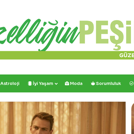
Astroloji
İyi Yaşam
Moda
Sorumluluk
Cafe
Crown’dan
İlk
ve
Tek: