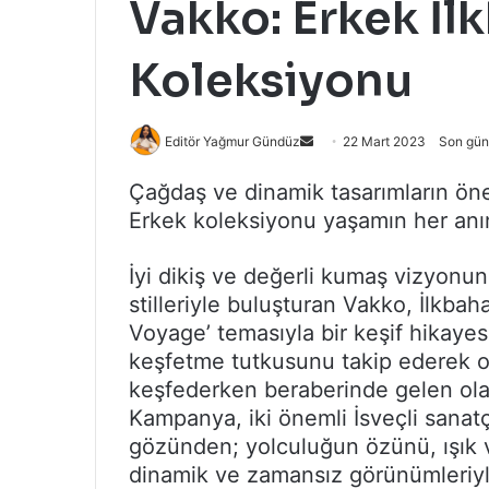
Vakko: Erkek İlk
Koleksiyonu
Bir
Editör Yağmur Gündüz
22 Mart 2023
Son gün
e-
Çağdaş ve dinamik tasarımların öne
posta
Erkek koleksiyonu yaşamın her anın
göndermek
İyi dikiş ve değerli kumaş vizyonu
stilleriyle buluşturan Vakko, İlkba
Voyage’ temasıyla bir keşif hikaye
keşfetme tutkusunu takip ederek o
keşfederken beraberinde gelen olası
Kampanya, iki önemli İsveçli sanat
gözünden; yolculuğun özünü, ışık 
dinamik ve zamansız görünümleriyle