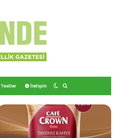
Dış görünümü değiştir
Arama yap ...
Testler
İletişim
Yves
Sinoz
Rocher,
Shimme
Momo
Mucizev
Bodrum’da
Saç
Yer
ve