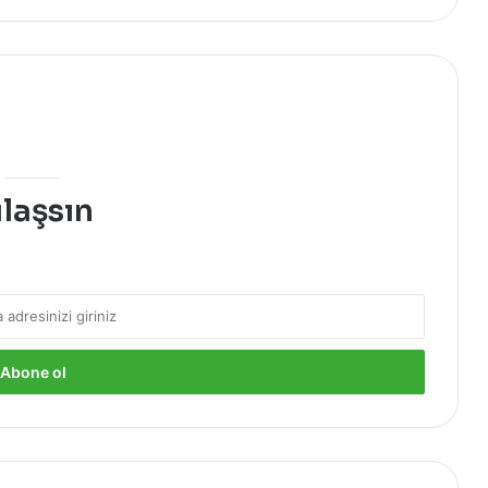
ulaşsın