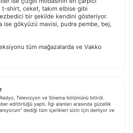
ler ise çizgili modasının en çarpıcı
 t-shirt, ceket, takım elbise gibi
ezbedici bir şekilde kendini gösteriyor.
a ise gökyüzü mavisi, pudra pembe, bej,
leksiyonu tüm mağazalarda ve Vakko
z
 Radyo, Televizyon ve Sinema bölümünü bitirdi.
ber editörlüğü yaptı. İlgi alanları arasında güzellik
nıyorum" dediği tüm içerikleri sizin için derliyor ve