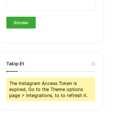
Takip Et
The Instagram Access Token is
expired, Go to the Theme options
page > Integrations, to to refresh it.