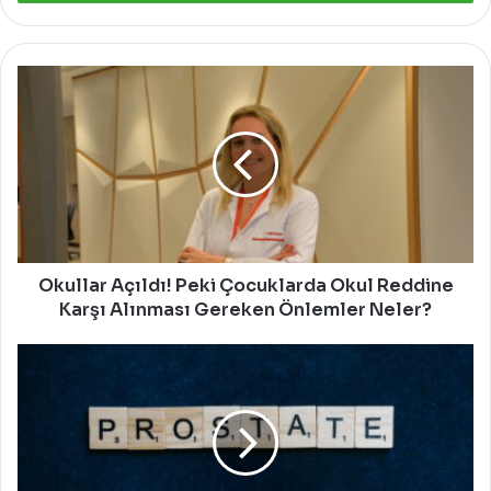
Okullar
Açıldı!
Peki
Çocuklarda
Okul
Reddine
Karşı
Alınması
Gereken
Önlemler
Okullar Açıldı! Peki Çocuklarda Okul Reddine
Neler?
Karşı Alınması Gereken Önlemler Neler?
15
Eylül
Prostat
Kanseri
Farkındalık
Günü: