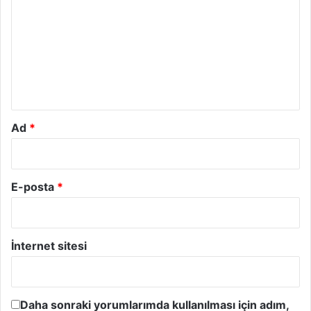
r
u
m
*
Ad
*
E-posta
*
İnternet sitesi
Daha sonraki yorumlarımda kullanılması için adım,