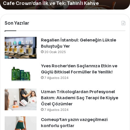
Up
Kutladı!
Mağazasını
Özel
Bir
Son Yazılar
Davet
İle
Kutladı!
Regalien İstanbul: Geleneğin Lüksle
Buluştuğu Yer
20 Ocak 2025
Yves Rocher’den Saçlarınıza Etkin ve
Güçlü Bitkisel Formüller ile Yenilik!
7 Ağustos 2024
Uzman Trikologlardan Profesyonel
Bakım: Akademi Saç Terapi ile Kişiye
Özel Çözümler
7 Ağustos 2024
Comeup’tan yazın vazgeçilmezi
konforlu şortlar