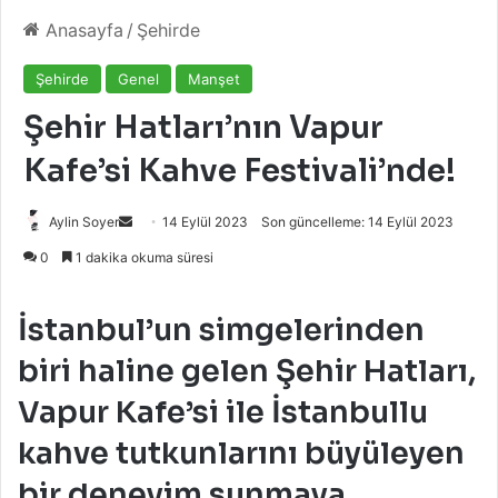
Anasayfa
/
Şehirde
Şehirde
Genel
Manşet
Şehir Hatları’nın Vapur
Kafe’si Kahve Festivali’nde!
Bir
Aylin Soyer
14 Eylül 2023
Son güncelleme: 14 Eylül 2023
e-
0
1 dakika okuma süresi
posta
göndermek
İstanbul’un simgelerinden
biri haline gelen Şehir Hatları,
Vapur Kafe’si ile İstanbullu
kahve tutkunlarını büyüleyen
bir deneyim sunmaya