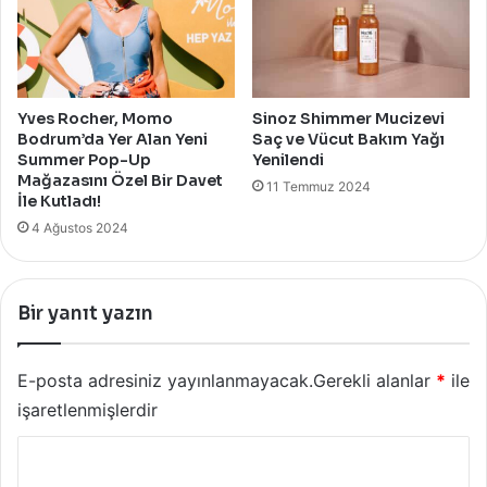
Yves Rocher, Momo
Sinoz Shimmer Mucizevi
Bodrum’da Yer Alan Yeni
Saç ve Vücut Bakım Yağı
Summer Pop-Up
Yenilendi
Mağazasını Özel Bir Davet
11 Temmuz 2024
İle Kutladı!
4 Ağustos 2024
Bir yanıt yazın
E-posta adresiniz yayınlanmayacak.
Gerekli alanlar
*
ile
işaretlenmişlerdir
Y
o