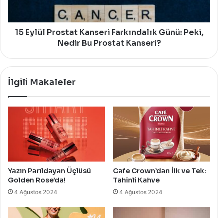
Peki,
Nedir
Bu
Prostat
15 Eylül Prostat Kanseri Farkındalık Günü: Peki,
Kanseri?
Nedir Bu Prostat Kanseri?
İlgili Makaleler
Yazın Parıldayan Üçlüsü
Cafe Crown’dan İlk ve Tek:
Golden Rose’da!
Tahinli Kahve
4 Ağustos 2024
4 Ağustos 2024