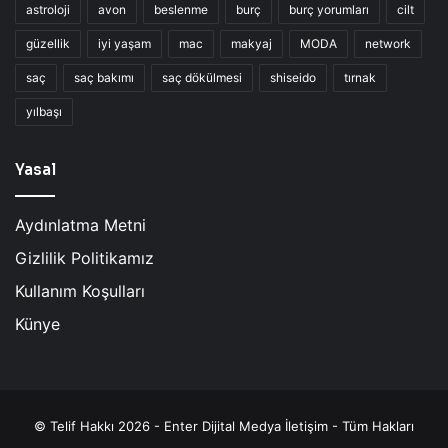
astroloji
avon
beslenme
burç
burç yorumları
cilt
güzellik
iyi yaşam
mac
makyaj
MODA
network
saç
saç bakımı
saç dökülmesi
shiseido
tırnak
yılbaşı
Yasal
Aydınlatma Metni
Gizlilik Politikamız
Kullanım Koşulları
Künye
© Telif Hakkı 2026 - Enter Dijital Medya İletişim - Tüm Hakları