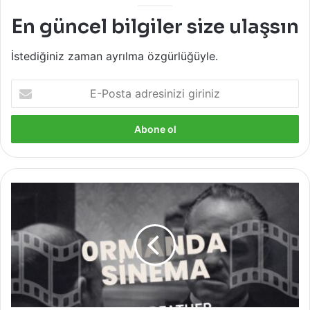
En güncel bilgiler size ulaşsın
İstediğiniz zaman ayrılma özgürlüğüyle.
E-
Posta
adresinizi
giriniz
YBY
Woods
Açık
Hava
Sineması,
Sinema
Tutkunlarını
The
Godfather