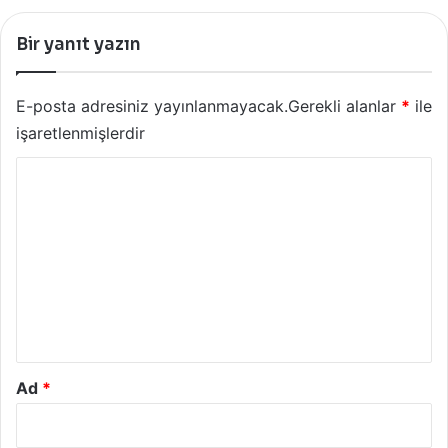
Bir yanıt yazın
E-posta adresiniz yayınlanmayacak.
Gerekli alanlar
*
ile
işaretlenmişlerdir
Y
o
r
u
m
*
Ad
*