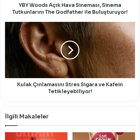
ile
YBY Woods Açık Hava Sineması, Sinema
Buluşturuyor!
Tutkunlarını The Godfather ile Buluşturuyor!
Kulak
Çınlamasını
Stres
Sigara
ve
Kafein
Tetikleyebiliyor!
Kulak Çınlamasını Stres Sigara ve Kafein
Tetikleyebiliyor!
İlgili Makaleler