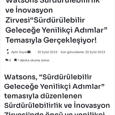
Watsons Sürdürülebilirlik
ve İnovasyon
Zirvesi“Sürdürülebilir
Geleceğe Yenilikçi Adımlar”
Temasıyla Gerçekleşiyor!
Bir
Aylin Soyer
20 Eylül 2023
Son güncelleme: 20 Eylül 2023
e-
0
1 dakika okuma süresi
posta
göndermek
Watsons, “Sürdürülebilir
Geleceğe Yenilikçi Adımlar”
temasıyla düzenlenen
Sürdürülebilirlik ve İnovasyon
Zirvesi’nde öncü ve yenilikçi