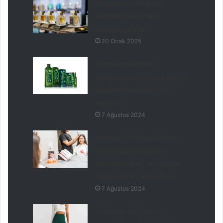
Regalien İstanbul:
Geleneğin Lüksle
Buluştuğu Yer
20 Ocak 2025
Yves Rocher’den
Saçlarınıza Etkin ve Güçlü
Bitkisel Formüller ile
Yenilik!
7 Ağustos 2024
Uzman Trikologlardan
Profesyonel Bakım:
Akademi Saç Terapi ile
Kişiye Özel Çözümler
7 Ağustos 2024
Comeup’tan yazın