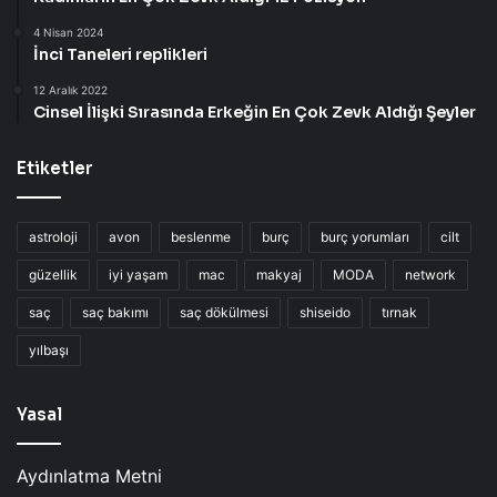
4 Nisan 2024
İnci Taneleri replikleri
12 Aralık 2022
Cinsel İlişki Sırasında Erkeğin En Çok Zevk Aldığı Şeyler
Etiketler
astroloji
avon
beslenme
burç
burç yorumları
cilt
güzellik
iyi yaşam
mac
makyaj
MODA
network
saç
saç bakımı
saç dökülmesi
shiseido
tırnak
yılbaşı
Yasal
Aydınlatma Metni