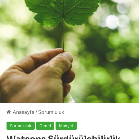
Anasayfa
/
Sorumluluk
Sorumluluk
Genel
Manşet