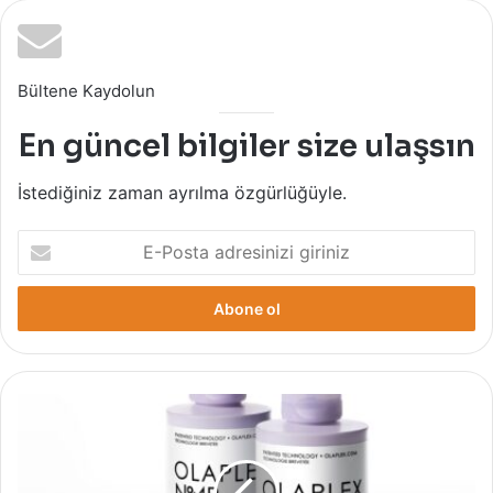
Bültene Kaydolun
En güncel bilgiler size ulaşsın
İstediğiniz zaman ayrılma özgürlüğüyle.
E-
Posta
adresinizi
giriniz
Kusursuz
Sarı
ve
Gri