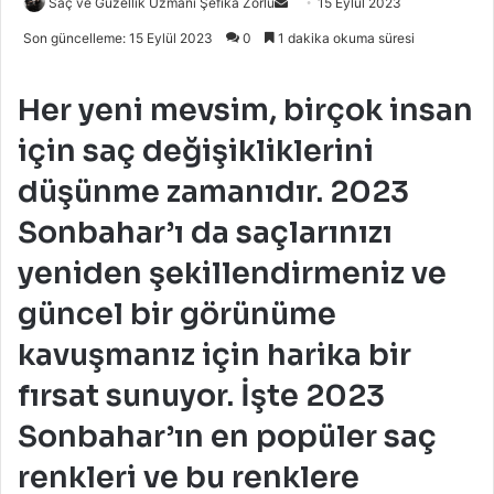
Bir
Saç ve Güzellik Uzmanı Şefika Zorlu
15 Eylül 2023
e-
Son güncelleme: 15 Eylül 2023
0
1 dakika okuma süresi
posta
göndermek
Her yeni mevsim, birçok insan
için saç değişikliklerini
düşünme zamanıdır. 2023
Sonbahar’ı da saçlarınızı
yeniden şekillendirmeniz ve
güncel bir görünüme
kavuşmanız için harika bir
fırsat sunuyor. İşte 2023
Sonbahar’ın en popüler saç
renkleri ve bu renklere