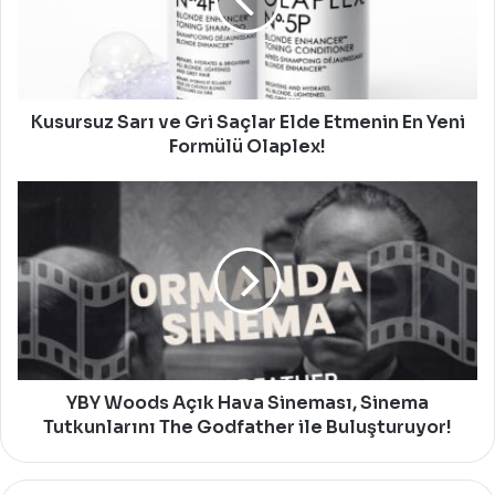
Saçlar
Elde
Etmenin
En
Yeni
Formülü
Kusursuz Sarı ve Gri Saçlar Elde Etmenin En Yeni
Olaplex!
Formülü Olaplex!
YBY
Woods
Açık
Hava
Sineması,
Sinema
Tutkunlarını
The
Godfather
ile
YBY Woods Açık Hava Sineması, Sinema
Buluşturuyor!
Tutkunlarını The Godfather ile Buluşturuyor!