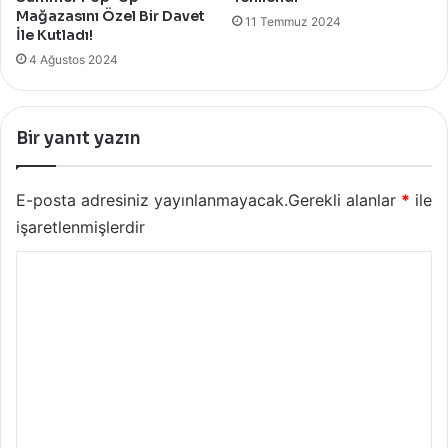
Mağazasını Özel Bir Davet
11 Temmuz 2024
İle Kutladı!
4 Ağustos 2024
Bir yanıt yazın
E-posta adresiniz yayınlanmayacak.
Gerekli alanlar
*
ile
işaretlenmişlerdir
Y
o
r
u
m
*