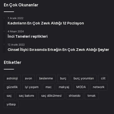
En Çok Okunanlar
7 Aralık 2022
Kadınların En Çok Zevk Aldığı 12 Pozisyon
4 Nisan 2024
İnci Taneleri replikleri
12 Aralık 2022
Cinsel İlişki Sırasında Erkeğin En Çok Zevk Aldığı Şeyler
Etiketler
astroloji
avon
beslenme
burç
burç yorumları
cilt
güzellik
iyi yaşam
mac
makyaj
MODA
network
saç
saç bakımı
saç dökülmesi
shiseido
tırnak
yılbaşı