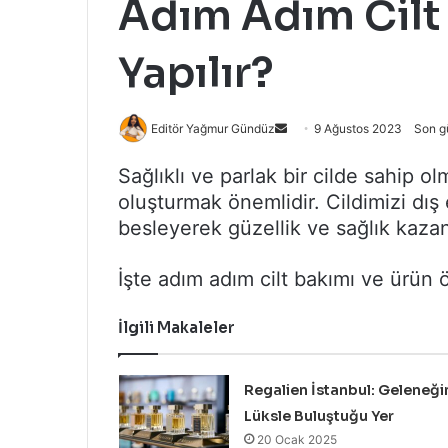
Adım Adım Cilt 
Yapılır?
Bir
Editör Yağmur Gündüz
9 Ağustos 2023
Son g
e-
Sağlıklı ve parlak bir cilde sahip olm
posta
oluşturmak önemlidir. Cildimizi dı
göndermek
besleyerek güzellik ve sağlık kazand
İşte adım adım cilt bakımı ve ürün ö
İlgili Makaleler
Regalien İstanbul: Geleneği
Lüksle Buluştuğu Yer
20 Ocak 2025