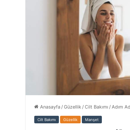
ofesyonel
4 Ağustos 2024
i ile Kişiye
Comeup’tan yazın vazgeçilmezi
konforlu şortlar
Anasayfa
/
Güzellik
/
Cilt Bakımı
/
Adım Adı
Cilt Bakımı
Güzellik
Manşet