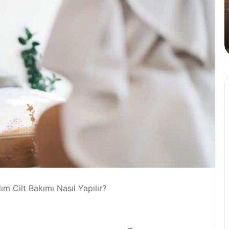
Tahi
Kah
4 Ağustos 2024
Yazın Parıldayan Üçlüsü Golden
C
Rose’da!
K
m Cilt Bakımı Nasıl Yapılır?