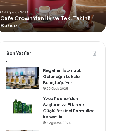
nli
Alan
4 Ağustos 202
ve
Yeni
Yves Roch
4 Ağustos 2024
Summer
afe Crown’dan İlk ve Tek: Tahinli
Alan Yeni
Pop-
ahve
Özel Bir D
Up
Mağazasını
Özel
Bir
Davet
Son Yazılar
İle
Kutladı!
Regalien İstanbul:
Geleneğin Lüksle
Buluştuğu Yer
20 Ocak 2025
Yves Rocher’den
Saçlarınıza Etkin ve
Güçlü Bitkisel Formüller
ile Yenilik!
7 Ağustos 2024