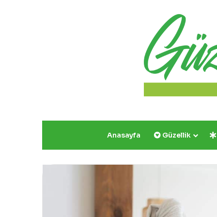
Anasayfa
Güzellik
Comeup’tan
yazın
vazgeçilmezi
konforlu
şortlar