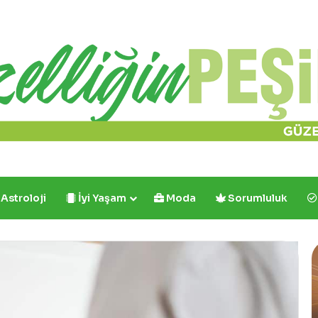
Astroloji
İyi Yaşam
Moda
Sorumluluk
Yazın
Caf
Parıldayan
Cro
Üçlüsü
İlk
Golden
ve
Rose’da!
Tek