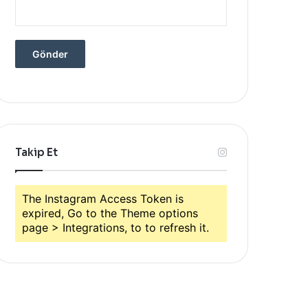
Takip Et
The Instagram Access Token is
expired, Go to the Theme options
page > Integrations, to to refresh it.