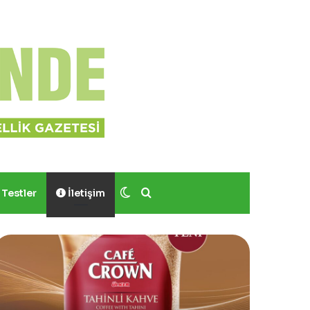
Dış görünümü değiştir
Arama yap ...
Testler
İletişim
e
Yves
wn’dan
Rocher,
Momo
Bodrum’da
:
Yer