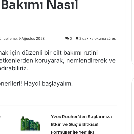
Bakımı Nasıl
üncelleme: 9 Ağustos 2023
0
2 dakika okuma süresi
ak için düzenli bir cilt bakımı rutini
ş etkenlerden koruyarak, nemlendirerek ve
ırabiliriz.
nerileri! Haydi başlayalım.
n
Yves Rocher’den Saçlarınıza
Etkin ve Güçlü Bitkisel
Formüller ile Yenilik!