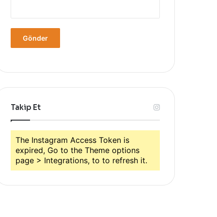
Takip Et
The Instagram Access Token is
expired, Go to the Theme options
page > Integrations, to to refresh it.