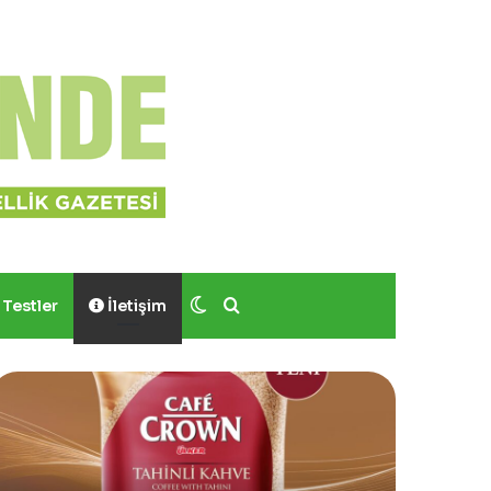
Dış görünümü değiştir
Arama yap ...
Testler
İletişim
Yves
Rocher,
Momo
Bodrum’da
Yer