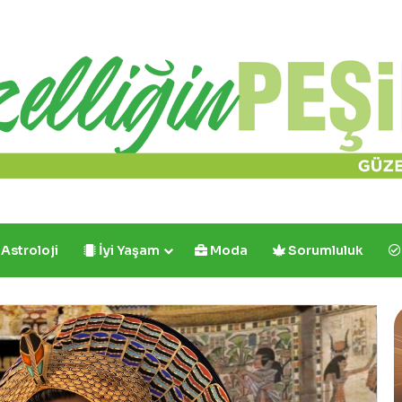
Astroloji
İyi Yaşam
Moda
Sorumluluk
Cafe
Crown’dan
İlk
ve
Tek: