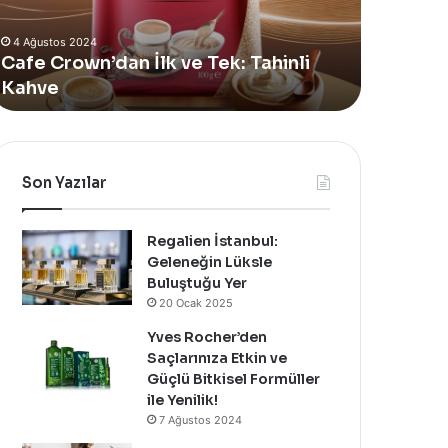
Alan
4 Ağustos 2024
Yeni
Yves Rocher, Momo Bodrum’da Y
Summer
: Tahinli
Alan Yeni Summer Pop-Up Mağaza
Pop-
Özel Bir Davet İle Kutladı!
Up
Mağazasını
Özel
Bir
Davet
Son Yazılar
İle
Kutladı!
Regalien İstanbul:
Geleneğin Lüksle
Buluştuğu Yer
20 Ocak 2025
Yves Rocher’den
Saçlarınıza Etkin ve
Güçlü Bitkisel Formüller
ile Yenilik!
7 Ağustos 2024