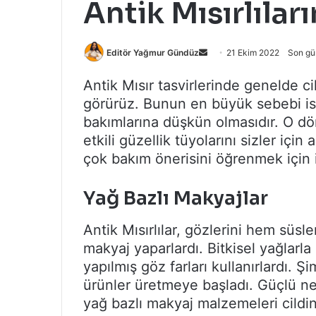
Antik Mısırlıları
Bir
Editör Yağmur Gündüz
21 Ekim 2022
Son gü
e-
Antik Mısır tasvirlerinde genelde ci
posta
görürüz. Bunun en büyük sebebi ise
göndermek
bakımlarına düşkün olmasıdır. O d
etkili güzellik tüyolarını sizler için
çok bakım önerisini öğrenmek için 
Yağ Bazlı Makyajlar
Antik Mısırlılar, gözlerini hem sü
makyaj yaparlardı. Bitkisel yağlarla 
yapılmış göz farları kullanırlardı. Ş
ürünler üretmeye başladı. Güçlü ne
yağ bazlı makyaj malzemeleri cildi