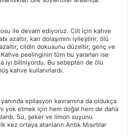
llandıkları bile söylentiler arasında.
yosu ile devam ediyoruz. Cilt için kahve
abı azaltır, kan dolaşımını iyileştirir, ölü
 azaltır, cildin dokusunu düzeltir, genç ve
. Kahve peelinginin tüm bu yararları ise
ça iyi biliniyordu. Bu sebepten de ölü
üş kahve kullanırlardı.
nin yanında epilasyon kavramına da oldukça
rını yok etmek için hem doğal hem de daha
şlardı. Su, şeker ve limon suyunu
ilk kez ortaya atanların Antik Mısırlılar