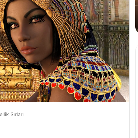
Tahinli
Kahve
4 Ağustos 2024
n Üçlüsü Golden
Cafe Crown’dan İlk ve Tek
Kahve
llik Sırları