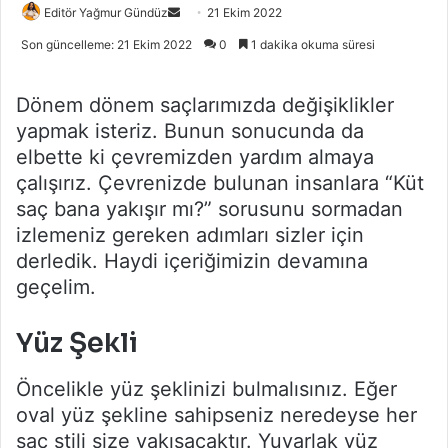
Bir
Editör Yağmur Gündüz
21 Ekim 2022
e-
Son güncelleme: 21 Ekim 2022
0
1 dakika okuma süresi
posta
göndermek
Dönem dönem saçlarımızda değişiklikler
yapmak isteriz. Bunun sonucunda da
elbette ki çevremizden yardım almaya
çalışırız. Çevrenizde bulunan insanlara “Küt
saç bana yakışır mı?” sorusunu sormadan
izlemeniz gereken adımları sizler için
derledik. Haydi içeriğimizin devamına
geçelim.
Yüz Şekli
Öncelikle yüz şeklinizi bulmalısınız. Eğer
oval yüz şekline sahipseniz neredeyse her
saç stili size yakışacaktır. Yuvarlak yüz