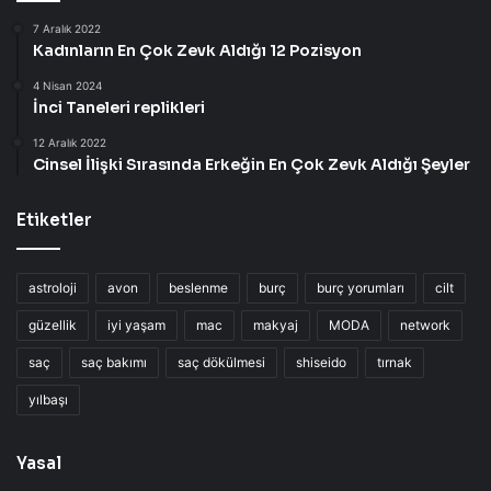
7 Aralık 2022
Kadınların En Çok Zevk Aldığı 12 Pozisyon
4 Nisan 2024
İnci Taneleri replikleri
12 Aralık 2022
Cinsel İlişki Sırasında Erkeğin En Çok Zevk Aldığı Şeyler
Etiketler
astroloji
avon
beslenme
burç
burç yorumları
cilt
güzellik
iyi yaşam
mac
makyaj
MODA
network
saç
saç bakımı
saç dökülmesi
shiseido
tırnak
yılbaşı
Yasal