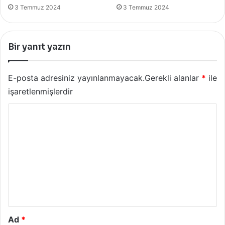
3 Temmuz 2024
3 Temmuz 2024
Bir yanıt yazın
E-posta adresiniz yayınlanmayacak.
Gerekli alanlar
*
ile
işaretlenmişlerdir
Y
o
r
u
m
*
Ad
*