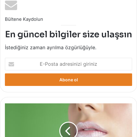
Bültene Kaydolun
En güncel bilgiler size ulaşsın
İstediğiniz zaman ayrılma özgürlüğüyle.
E-
Posta
adresinizi
giriniz
Dudak
Neden
Kurur?
Neler
Yapılabilir?