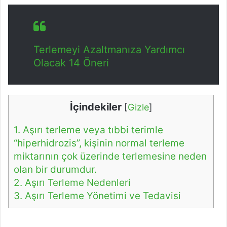
Terlemeyi Azaltmanıza Yardımcı
Olacak 14 Öneri
İçindekiler
[
Gizle
]
1.
Aşırı terleme veya tıbbi terimle
“hiperhidrozis”, kişinin normal terleme
miktarının çok üzerinde terlemesine neden
olan bir durumdur.
2.
Aşırı Terleme Nedenleri
3.
Aşırı Terleme Yönetimi ve Tedavisi