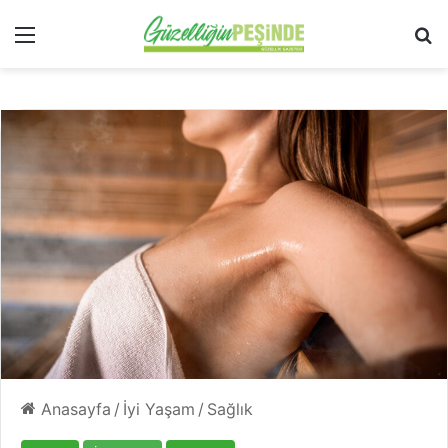
Menü
Ar
Anasayfa
/
İyi Yaşam
/
Sağlık