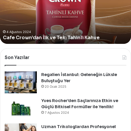
Bodrum’da
Yer
Alan
Yeni
4 Ağustos 2024
Yves Rocher, Momo Bodrum’da Yer Alan Yeni
Summer
Summer Pop-Up Mağazasını Özel Bir Davet İle
Pop-
Up
Kutladı!
Mağazasını
Özel
Bir
Son Yazılar
Davet
İle
Kutladı!
Regalien İstanbul: Geleneğin Lüksle
Buluştuğu Yer
20 Ocak 2025
Yves Rocher’den Saçlarınıza Etkin ve
Güçlü Bitkisel Formüller ile Yenilik!
7 Ağustos 2024
Uzman Trikologlardan Profesyonel