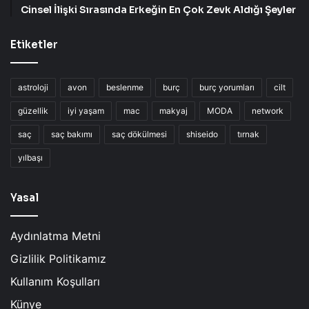
Cinsel İlişki Sırasında Erkeğin En Çok Zevk Aldığı Şeyler
Etiketler
astroloji
avon
beslenme
burç
burç yorumları
cilt
güzellik
iyi yaşam
mac
makyaj
MODA
network
saç
saç bakımı
saç dökülmesi
shiseido
tırnak
yılbaşı
Yasal
Aydınlatma Metni
Gizlilik Politikamız
Kullanım Koşulları
Künye