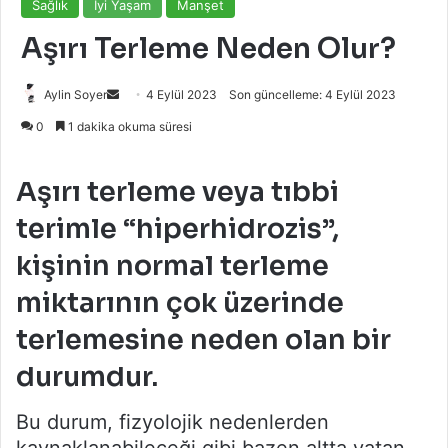
Sağlık
İyi Yaşam
Manşet
Aşırı Terleme Neden Olur?
Bir
Aylin Soyer
4 Eylül 2023
Son güncelleme: 4 Eylül 2023
e-
0
1 dakika okuma süresi
posta
göndermek
Aşırı terleme veya tıbbi
terimle “hiperhidrozis”,
kişinin normal terleme
miktarının çok üzerinde
terlemesine neden olan bir
durumdur.
Bu durum, fizyolojik nedenlerden