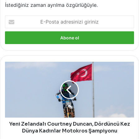
İstediğiniz zaman ayrılma özgürlüğüyle.
E-
Posta
adresinizi
giriniz
Yeni
Zelandalı
Courtney
Duncan,
Dördüncü
Kez
Dünya
Kadınlar
Motokros
Şampiyonu
Yeni Zelandalı Courtney Duncan, Dördüncü Kez
Dünya Kadınlar Motokros Şampiyonu