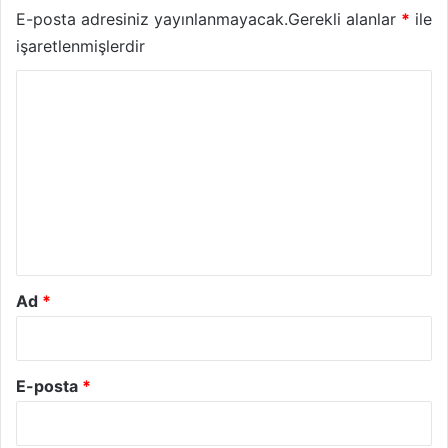
E-posta adresiniz yayınlanmayacak.
Gerekli alanlar
*
ile
işaretlenmişlerdir
Y
o
r
u
m
*
Ad
*
E-posta
*