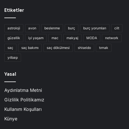
Etiketler
astroloji
avon
beslenme
burç
burç yorumları
cilt
güzellik
iyi yaşam
mac
makyaj
MODA
network
saç
saç bakımı
saç dökülmesi
shiseido
tırnak
yılbaşı
Yasal
Aydınlatma Metni
Gizlilik Politikamız
Kullanım Koşulları
Künye