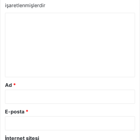
işaretlenmişlerdir
Y
o
r
u
m
*
Ad
*
E-posta
*
İnternet sitesi