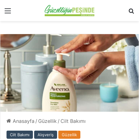
Menü
Ar
Anasayfa
/
Güzellik
/
Cilt Bakımı
Cilt Bakımı
Alışveriş
Güzellik