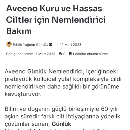
Aveeno Kuru ve Hassas
Ciltler için Nemlendirici
Bakım
Bir
Editör Yağmur Gündüz
11 Mart 2023
e-
Son güncelleme: 11 Mart 2023
0
1 dakika okuma süresi
posta
göndermek
Aveeno Günlük Nemlendirici, içeriğindeki
prebiyotik kolloidal yulaf kompleksiyle cildi
nemlendirirken daha sağlıklı bir görünüme
kavuşturuyor.
Bilim ve doğanın güçlü birleşimiyle 60 yılı
aşkın süredir farklı cilt ihtiyaçlarına yönelik
çözümler sunan,
Günlük