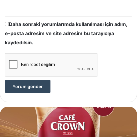
Daha sonraki yorumlarımda kullanılması için adım,
e-posta adresim ve site adresim bu tarayıcıya
kaydedilsin.
Yves
Rocher,
Momo
Bodrum’da
Yer