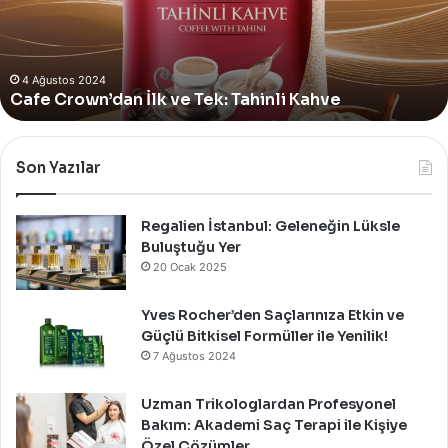
Alan
Yeni
4 Ağustos 2024
Yves Rocher, Momo Bodrum’da Yer Alan Yeni
Summer
Summer Pop-Up Mağazasını Özel Bir Davet İle
Pop-
Up
Kutladı!
Mağazasını
Özel
Bir
Son Yazılar
Davet
İle
Kutladı!
Regalien İstanbul: Geleneğin Lüksle
Buluştuğu Yer
20 Ocak 2025
Yves Rocher’den Saçlarınıza Etkin ve
Güçlü Bitkisel Formüller ile Yenilik!
7 Ağustos 2024
Uzman Trikologlardan Profesyonel
Bakım: Akademi Saç Terapi ile Kişiye
Özel Çözümler