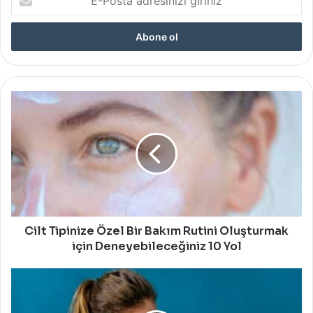
Posta
adresinizi
giriniz
Cilt
Tipinize
Özel
Bir
Bakım
Rutini
Oluşturmak
için
Deneyebileceğiniz
10
Cilt Tipinize Özel Bir Bakım Rutini Oluşturmak
Yol
için Deneyebileceğiniz 10 Yol
Kadınlarda
Sıklıkla
Görülen