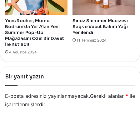
Yves Rocher, Momo
Sinoz Shimmer Mucizevi
Bodrum’da Yer Alan Yeni
Saç ve Vücut Bakım Yağı
Summer Pop-Up
Yenilendi
Mağazasını Özel Bir Davet
11 Temmuz 2024
İle Kutladı!
4 Ağustos 2024
Bir yanıt yazın
E-posta adresiniz yayınlanmayacak.
Gerekli alanlar
*
ile
işaretlenmişlerdir
Y
o
r