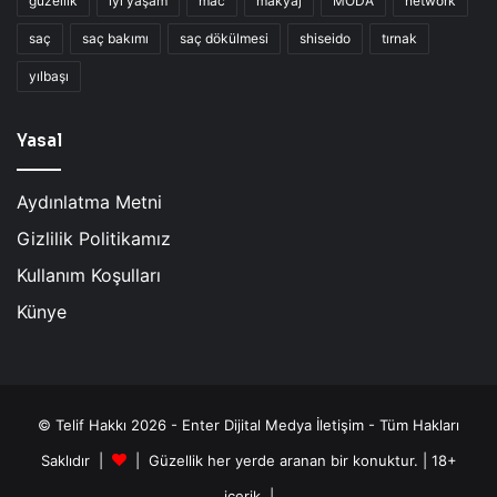
güzellik
iyi yaşam
mac
makyaj
MODA
network
saç
saç bakımı
saç dökülmesi
shiseido
tırnak
yılbaşı
Yasal
Aydınlatma Metni
Gizlilik Politikamız
Kullanım Koşulları
Künye
© Telif Hakkı 2026 - Enter Dijital Medya İletişim - Tüm Hakları
Saklıdır |
| Güzellik her yerde aranan bir konuktur. | 18+
içerik. |