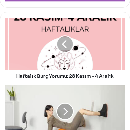
Haftalık
Burç
Yorumu:
28
Kasım
-
4
Aralık
Haftalık Burç Yorumu: 28 Kasım - 4 Aralık
Camper
Yeni
Modelleri
Brutus
Trek
ve
Teix