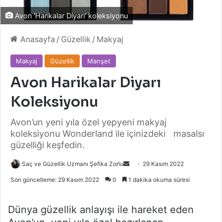
Avon 'Harikalar Diyarı' koleksiyonu
Anasayfa
/
Güzellik
/
Makyaj
Makyaj
Güzellik
Manşet
Avon Harikalar Diyarı
Koleksiyonu
Avon’un yeni yıla özel yepyeni makyaj
koleksiyonu Wonderland ile içinizdeki masalsı
güzelliği keşfedin.
Bir
Saç ve Güzellik Uzmanı Şefika Zorlu
29 Kasım 2022
e-
Son güncelleme: 29 Kasım 2022
0
1 dakika okuma süresi
posta
göndermek
Dünya güzellik anlayışı ile hareket eden