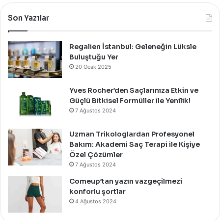
Özel
Bir
Son Yazılar
Davet
İle
Kutladı!
Regalien İstanbul: Geleneğin Lüksle
Buluştuğu Yer
20 Ocak 2025
Yves Rocher’den Saçlarınıza Etkin ve
Güçlü Bitkisel Formüller ile Yenilik!
7 Ağustos 2024
Uzman Trikologlardan Profesyonel
Bakım: Akademi Saç Terapi ile Kişiye
Özel Çözümler
7 Ağustos 2024
Comeup’tan yazın vazgeçilmezi
konforlu şortlar
4 Ağustos 2024