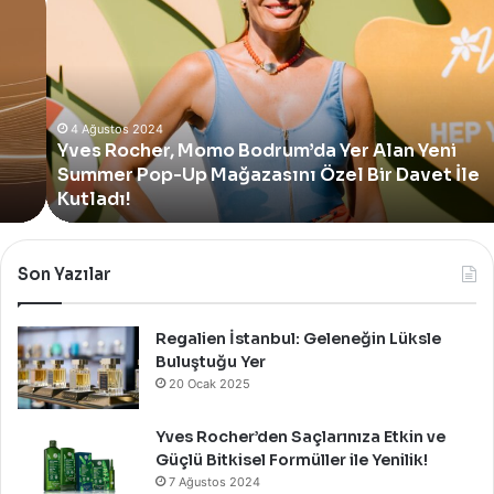
Rocher,
Momo
Bodrum’da
Yer
Alan
Yeni
4 Ağustos 2024
Yves Rocher, Momo Bodrum’da Yer Alan Yeni
Summer
Summer Pop-Up Mağazasını Özel Bir Davet İle
Pop-
Up
Kutladı!
Mağazasını
Özel
Bir
Son Yazılar
Davet
İle
Kutladı!
Regalien İstanbul: Geleneğin Lüksle
Buluştuğu Yer
20 Ocak 2025
Yves Rocher’den Saçlarınıza Etkin ve
Güçlü Bitkisel Formüller ile Yenilik!
7 Ağustos 2024