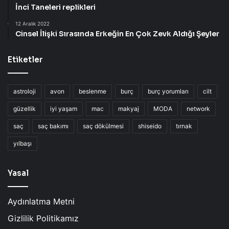
İnci Taneleri replikleri
12 Aralık 2022
Cinsel İlişki Sırasında Erkeğin En Çok Zevk Aldığı Şeyler
Etiketler
astroloji
avon
beslenme
burç
burç yorumları
cilt
güzellik
iyi yaşam
mac
makyaj
MODA
network
saç
saç bakımı
saç dökülmesi
shiseido
tırnak
yılbaşı
Yasal
Aydınlatma Metni
Gizlilik Politikamız