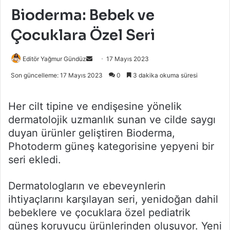
Bioderma: Bebek ve
Çocuklara Özel Seri
Bir
Editör Yağmur Gündüz
17 Mayıs 2023
e-
Son güncelleme: 17 Mayıs 2023
0
3 dakika okuma süresi
posta
göndermek
Her cilt tipine ve endişesine yönelik
dermatolojik uzmanlık sunan ve cilde saygı
duyan ürünler geliştiren Bioderma,
Photoderm güneş kategorisine yepyeni bir
seri ekledi.
Dermatologların ve ebeveynlerin
ihtiyaçlarını karşılayan seri, yenidoğan dahil
bebeklere ve çocuklara özel pediatrik
güneş koruyucu ürünlerinden oluşuyor. Yeni