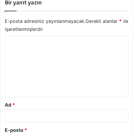
Bir yanıt yazın
E-posta adresiniz yayınlanmayacak.
Gerekli alanlar
*
ile
işaretlenmişlerdir
Y
o
r
u
m
*
Ad
*
E-posta
*