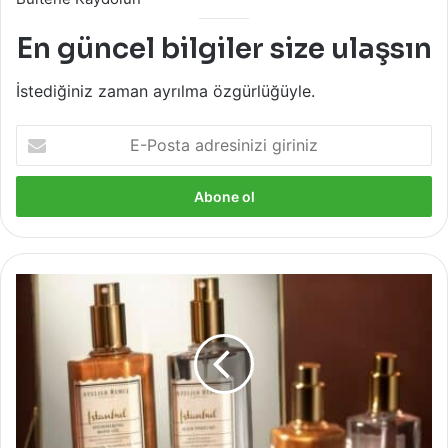
En güncel bilgiler size ulaşsın
İstediğiniz zaman ayrılma özgürlüğüyle.
E-
Posta
adresinizi
giriniz
Atelier
Rebul:
İstanbul
Koleksiyonu