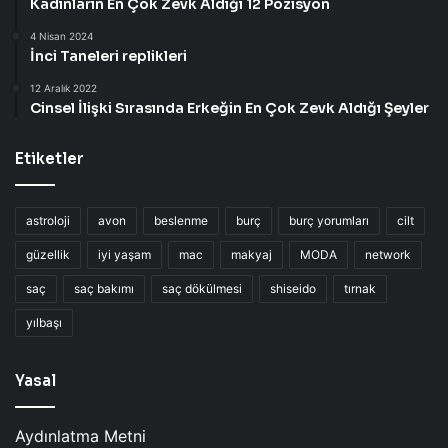
Kadınların En Çok Zevk Aldığı 12 Pozisyon
4 Nisan 2024
İnci Taneleri replikleri
12 Aralık 2022
Cinsel İlişki Sırasında Erkeğin En Çok Zevk Aldığı Şeyler
Etiketler
astroloji
avon
beslenme
burç
burç yorumları
cilt
güzellik
iyi yaşam
mac
makyaj
MODA
network
saç
saç bakımı
saç dökülmesi
shiseido
tırnak
yılbaşı
Yasal
Aydınlatma Metni