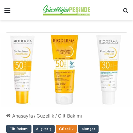
Menü
Ar
Anasayfa
/
Güzellik
/
Cilt Bakımı
Cilt Bakımı
Alışveriş
Güzellik
Manşet