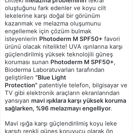
ciltteki
melazma probleminin
tekrar
oluştuğunu fark edenler ve koyu cilt
lekelerine karşı doğal bir görünüm
kazanmak ve melazma oluşumunu
engellemek için çözüm bulmak
isteyenlerin
Photoderm M SPF50+
favori
ürünü olacak nitelikte! UVA ışınlarına karşı
güçlendirilmiş yüksek teknolojili güneş
koruması sunan
Photoderm M SPF50+
,
Bioderma Laboratuvarları tarafından
geliştirilen
“Blue Light
Protection”
patentiyle telefon, bilgisayar ve
TV gibi elektronik araçların ekranlarından
yansıyan
mavi ışıklara karşı yüksek koruma
sağlarken, %96 melazmayı engelliyor
.
Mavi ışığa karşı güçlendirilmiş koyu leke
karşıtı renkli güneş koruyucu olarak ön