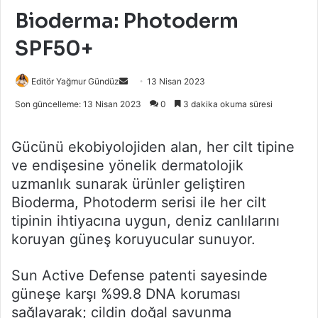
Bioderma: Photoderm
SPF50+
Bir
Editör Yağmur Gündüz
13 Nisan 2023
e-
Son güncelleme: 13 Nisan 2023
0
3 dakika okuma süresi
posta
göndermek
Gücünü ekobiyolojiden alan, her cilt tipine
ve endişesine yönelik dermatolojik
uzmanlık sunarak ürünler geliştiren
Bioderma, Photoderm serisi ile her cilt
tipinin ihtiyacına uygun, deniz canlılarını
koruyan güneş koruyucular sunuyor.
Sun Active Defense patenti sayesinde
güneşe karşı %99.8 DNA koruması
sağlayarak; cildin doğal savunma