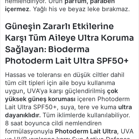
nemlendiriyor. Ürün
parfüm, paraben
içermez
. Yağlı his ve beyaz leke bırakmaz.
Güneşin Zararlı Etkilerine
Karşı Tüm Aileye Ultra Koruma
Sağlayan: Bioderma
Photoderm Lait Ultra SPF50+
Hassas ve toleransı en düşük ciltler dahil
tüm cilt tipleri için aile boyu kullanıma
uygun
,
UVA’ya karşı güçlendirilmiş
çok
yüksek güneş koruması
içeren Photoderm
Lait Ultra SPF50+, suya, tere ve kuma
ultra
dayanıklıdır.
Tüm iklimlerde kullanılabiliyor.
8 saat boyunca cildi nemlendiren
formülasyonuyla
Photoderm Lait Ultra
, UVA