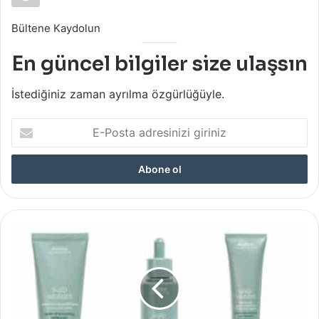
Bültene Kaydolun
En güncel bilgiler size ulaşsın
İstediğiniz zaman ayrılma özgürlüğüyle.
E-
Posta
adresinizi
giriniz
Aveda:
Yeni
Vegan
Scalp
Solutions