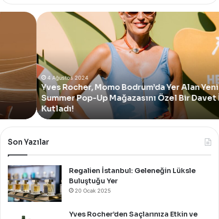
Yves
Rocher,
Momo
Bodrum’da
Yer
Alan
Yeni
4 Ağustos 2024
Yves Rocher, Momo Bodrum’da Yer Alan Yeni
Summer
Summer Pop-Up Mağazasını Özel Bir Davet İle
Pop-
Up
Kutladı!
Mağazasını
Özel
Bir
Son Yazılar
Davet
İle
Kutladı!
Regalien İstanbul: Geleneğin Lüksle
Buluştuğu Yer
20 Ocak 2025
Yves Rocher’den Saçlarınıza Etkin ve