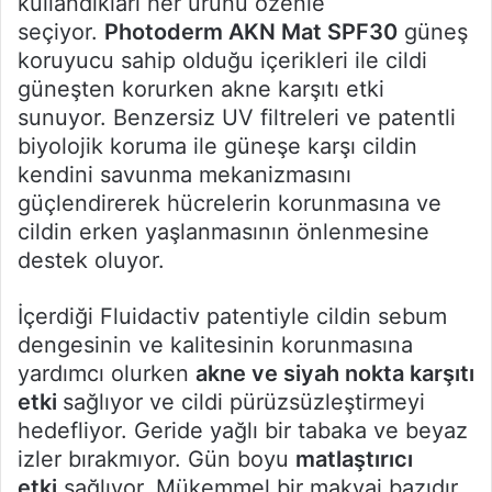
kullandıkları her ürünü özenle
seçiyor.
Photoderm AKN Mat SPF30
güneş
koruyucu sahip olduğu içerikleri ile cildi
güneşten korurken akne karşıtı etki
sunuyor. Benzersiz UV filtreleri ve patentli
biyolojik koruma ile güneşe karşı cildin
kendini savunma mekanizmasını
güçlendirerek hücrelerin korunmasına ve
cildin erken yaşlanmasının önlenmesine
destek oluyor.
İçerdiği Fluidactiv patentiyle cildin sebum
dengesinin ve kalitesinin korunmasına
yardımcı olurken
akne ve siyah nokta karşıtı
etki
sağlıyor ve cildi pürüzsüzleştirmeyi
hedefliyor. Geride yağlı bir tabaka ve beyaz
izler bırakmıyor. Gün boyu
matlaştırıcı
etki
sağlıyor. Mükemmel bir makyaj bazıdır.