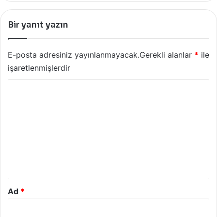
Bir yanıt yazın
E-posta adresiniz yayınlanmayacak.
Gerekli alanlar
*
ile
işaretlenmişlerdir
Y
o
r
u
m
*
Ad
*