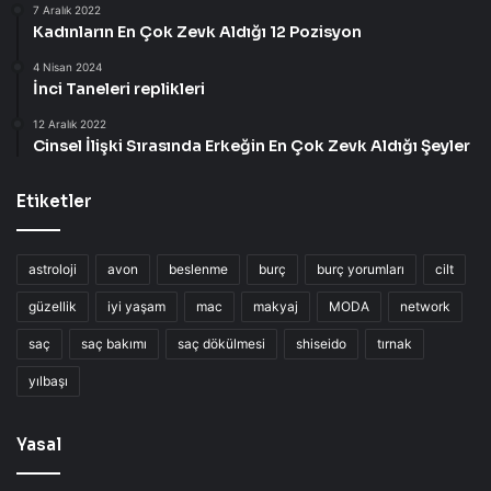
7 Aralık 2022
Kadınların En Çok Zevk Aldığı 12 Pozisyon
4 Nisan 2024
İnci Taneleri replikleri
12 Aralık 2022
Cinsel İlişki Sırasında Erkeğin En Çok Zevk Aldığı Şeyler
Etiketler
astroloji
avon
beslenme
burç
burç yorumları
cilt
güzellik
iyi yaşam
mac
makyaj
MODA
network
saç
saç bakımı
saç dökülmesi
shiseido
tırnak
yılbaşı
Yasal