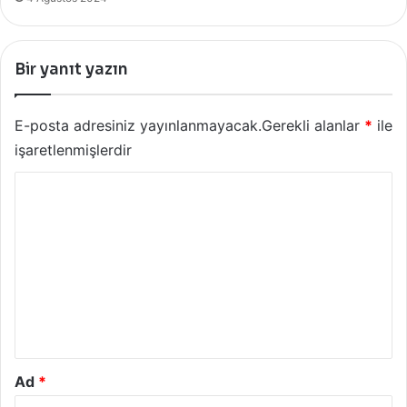
Bir yanıt yazın
E-posta adresiniz yayınlanmayacak.
Gerekli alanlar
*
ile
işaretlenmişlerdir
Y
o
r
u
m
*
Ad
*