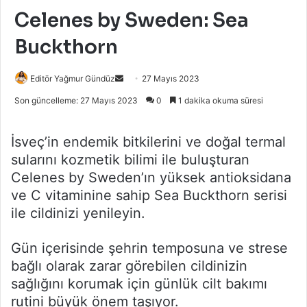
Celenes by Sweden: Sea
Buckthorn
Bir
Editör Yağmur Gündüz
27 Mayıs 2023
e-
Son güncelleme: 27 Mayıs 2023
0
1 dakika okuma süresi
posta
göndermek
İsveç’in endemik bitkilerini ve doğal termal
sularını kozmetik bilimi ile buluşturan
Celenes by Sweden’ın yüksek antioksidana
ve C vitaminine sahip Sea Buckthorn serisi
ile cildinizi yenileyin.
Gün içerisinde şehrin temposuna ve strese
bağlı olarak zarar görebilen cildinizin
sağlığını korumak için günlük cilt bakımı
rutini büyük önem taşıyor.