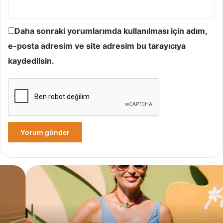
Daha sonraki yorumlarımda kullanılması için adım,
e-posta adresim ve site adresim bu tarayıcıya
kaydedilsin.
Yves
Rocher,
Momo
Bodrum’da
Yer
Alan