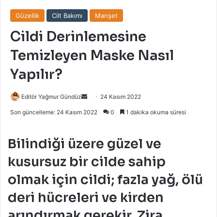
Güzellik
Cilt Bakımı
Manşet
Cildi Derinlemesine
Temizleyen Maske Nasıl
Yapılır?
Bir
Editör Yağmur Gündüz
24 Kasım 2022
e-
Son güncelleme: 24 Kasım 2022
0
1 dakika okuma süresi
posta
göndermek
Bilindiği üzere güzel ve
kusursuz bir cilde sahip
olmak için cildi; fazla yağ, ölü
deri hücreleri ve kirden
arındırmak gerekir. Zira