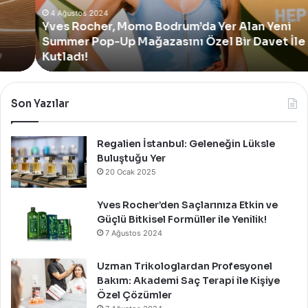
Yeni
4 Ağustos 2024
Yves Rocher, Momo Bodrum’da Yer Alan Yeni
Summer
Summer Pop-Up Mağazasını Özel Bir Davet İle
Pop-
Up
Kutladı!
Mağazasını
Özel
Bir
Son Yazılar
Davet
İle
Kutladı!
Regalien İstanbul: Geleneğin Lüksle
Buluştuğu Yer
20 Ocak 2025
Yves Rocher’den Saçlarınıza Etkin ve
Güçlü Bitkisel Formüller ile Yenilik!
7 Ağustos 2024
Uzman Trikologlardan Profesyonel
Bakım: Akademi Saç Terapi ile Kişiye
Özel Çözümler