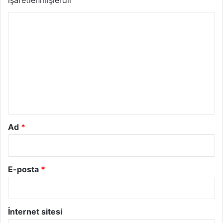
Y
o
r
u
m
*
Ad
*
E-posta
*
İnternet sitesi