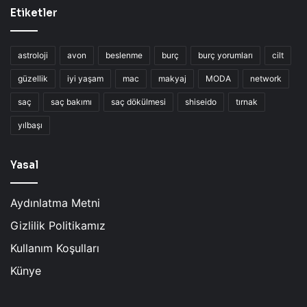
Etiketler
astroloji
avon
beslenme
burç
burç yorumları
cilt
güzellik
iyi yaşam
mac
makyaj
MODA
network
saç
saç bakımı
saç dökülmesi
shiseido
tırnak
yılbaşı
Yasal
Aydınlatma Metni
Gizlilik Politikamız
Kullanım Koşulları
Künye