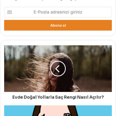
E-
Posta
adresinizi
giriniz
Evde
Doğal
Yollarla
Saç
Rengi
Nasıl
Açılır?
Evde Doğal Yollarla Saç Rengi Nasıl Açılır?
Yüz
Yogası