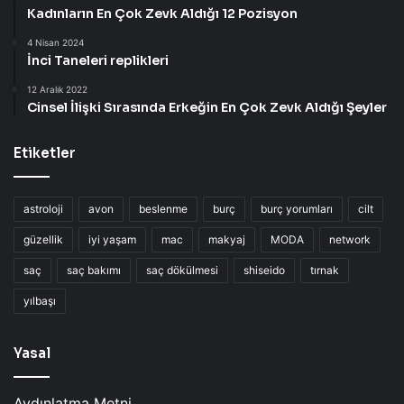
Kadınların En Çok Zevk Aldığı 12 Pozisyon
4 Nisan 2024
İnci Taneleri replikleri
12 Aralık 2022
Cinsel İlişki Sırasında Erkeğin En Çok Zevk Aldığı Şeyler
Etiketler
astroloji
avon
beslenme
burç
burç yorumları
cilt
güzellik
iyi yaşam
mac
makyaj
MODA
network
saç
saç bakımı
saç dökülmesi
shiseido
tırnak
yılbaşı
Yasal
Aydınlatma Metni