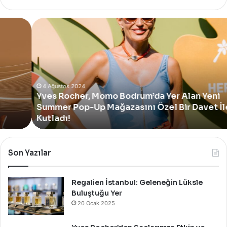
Yves
Rocher,
Momo
Bodrum’da
Yer
Alan
Yeni
4 Ağustos 2024
Yves Rocher, Momo Bodrum’da Yer Alan Yeni
Summer
Summer Pop-Up Mağazasını Özel Bir Davet İle
Pop-
Up
Kutladı!
Mağazasını
Özel
Bir
Son Yazılar
Davet
İle
Kutladı!
Regalien İstanbul: Geleneğin Lüksle
Buluştuğu Yer
20 Ocak 2025