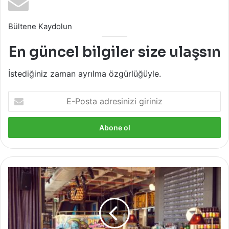
Bültene Kaydolun
En güncel bilgiler size ulaşsın
İstediğiniz zaman ayrılma özgürlüğüyle.
E-
Posta
adresinizi
giriniz
The
Populist
Seni
bekliyor!