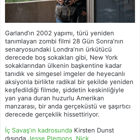
Garland’ın 2002 yapımı, türü yeniden
tanımlayan zombi filmi 28 Gün Sonra’nın
senaryosundaki Londra’nın ürkütücü
derecede boş sokakları gibi, New York
sokaklarından ülkenin başkentine kadar
tanıdık ve simgesel imgeler de heyecanlı
aksiyonla birlikte radikal bir şekilde yeniden
keşfedildiği filmde, şiddetin keskinliğiyle
yan yana duran huzurlu Amerikan
manzarası, bir anda gerçeküstü ve şaşırtıcı
derecede gerçeklik hissettiriyor.
İç Savaş’ın kadrosunda
Kirsten Dunst
dışında
Jesse Plemons
,
Nick