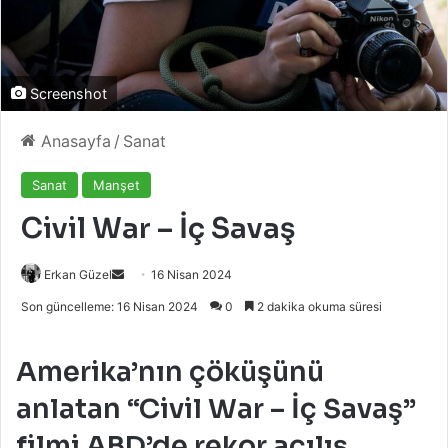
Screenshot
Anasayfa
/
Sanat
Sanat
Manşet
Civil War – İç Savaş
Bir
Erkan Güzel
16 Nisan 2024
e-
Son güncelleme: 16 Nisan 2024
0
2 dakika okuma süresi
posta
göndermek
Amerika’nın çöküşünü
anlatan “Civil War – İç Savaş”
filmi ABD’de rekor açılış