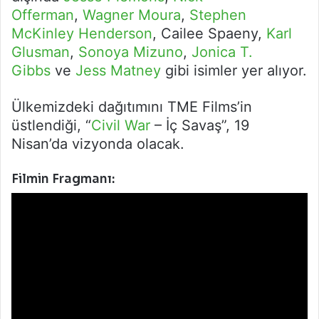
Offerman
,
Wagner Moura
,
Stephen
McKinley Henderson
, Cailee Spaeny,
Karl
Glusman
,
Sonoya Mizuno
,
Jonica T.
Gibbs
ve
Jess Matney
gibi isimler yer alıyor.
Ülkemizdeki dağıtımını TME Films’in
üstlendiği, “
Civil War
– İç Savaş”, 19
Nisan’da vizyonda olacak.
Filmin Fragmanı: