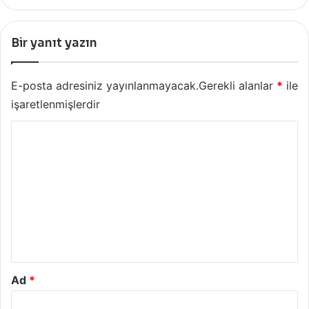
Bir yanıt yazın
E-posta adresiniz yayınlanmayacak.
Gerekli alanlar
*
ile
işaretlenmişlerdir
Y
o
r
u
m
*
Ad
*