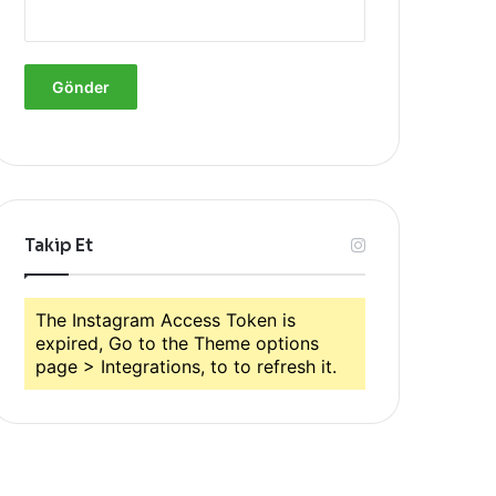
Takip Et
The Instagram Access Token is
expired, Go to the Theme options
page > Integrations, to to refresh it.