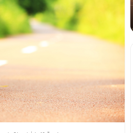
Tahinli
A
Kahve
Y
4 Ağustos 2024
n
Cafe Crown’dan İlk ve Tek: Tahinli
P
Kahve
M
Ö
B
D
İ
K