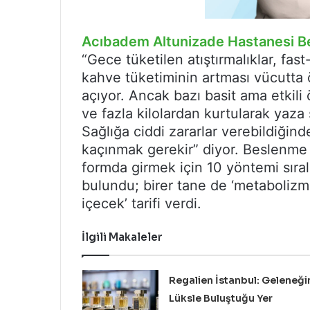
Acıbadem Altunizade Hastanesi B
“Gece tüketilen atıştırmalıklar, fast
kahve tüketiminin artması vücutta ö
açıyor. Ancak bazı basit ama etkil
ve fazla kilolardan kurtularak yaza 
Sağlığa ciddi zararlar verebildiğind
kaçınmak gerekir” diyor. Beslenme
formda girmek için 10 yöntemi sıral
bulundu; birer tane de ‘metabolizma 
içecek’ tarifi verdi.
İlgili Makaleler
Regalien İstanbul: Geleneği
Lüksle Buluştuğu Yer