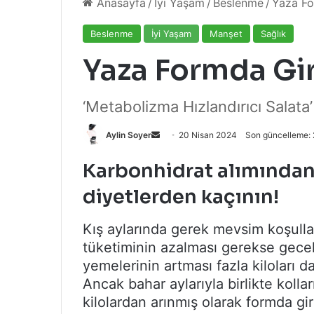
Anasayfa
/
İyi Yaşam
/
Beslenme
/
Yaza Fo
Beslenme
İyi Yaşam
Manşet
Sağlık
Yaza Formda Gir
‘Metabolizma Hızlandırıcı Salata’
Bir
Aylin Soyer
20 Nisan 2024
Son güncelleme:
e-
Karbonhidrat alımında
posta
göndermek
diyetlerden kaçının!
Kış aylarında gerek mevsim koşullar
tüketiminin azalması gerekse gece
yemelerinin artması fazla kiloları d
Ancak bahar aylarıyla birlikte kolla
kilolardan arınmış olarak formda 