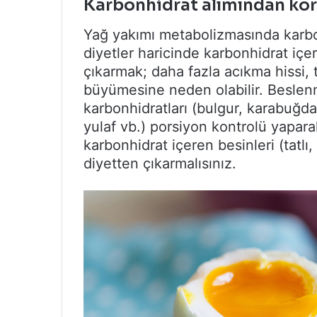
Karbonhidrat alımından ko
Yağ yakımı metabolizmasında karbo
diyetler haricinde karbonhidrat içe
çıkarmak; daha fazla acıkma hissi, ta
büyümesine neden olabilir. Beslenme
karbonhidratları (bulgur, karabuğd
yulaf vb.) porsiyon kontrolü yapara
karbonhidrat içeren besinleri (tatlı
diyetten çıkarmalısınız.