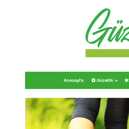
Anasayfa
Güzellik
Yazın
Parıldayan
Üçlüsü
Golden
Rose’da!