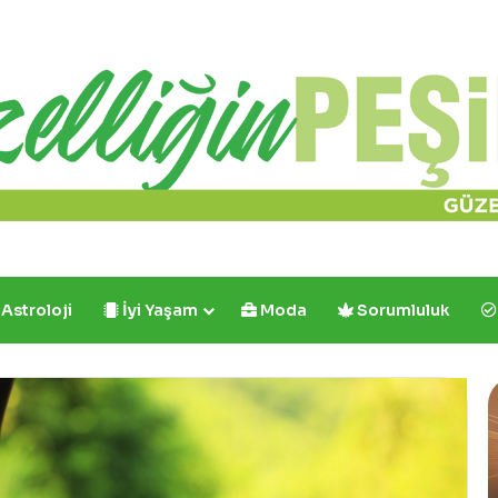
Astroloji
İyi Yaşam
Moda
Sorumluluk
Cafe
Y
Crown’dan
R
İlk
ve
B
Tek:
Y