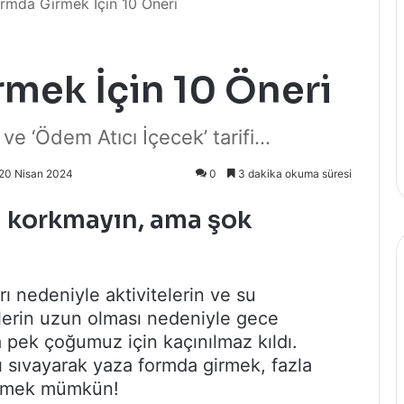
rmda Girmek İçin 10 Öneri
mek İçin 10 Öneri
 ve ‘Ödem Atıcı İçecek’ tarifi…
 20 Nisan 2024
0
3 dakika okuma süresi
n korkmayın, ama
şok
ı nedeniyle aktivitelerin ve su
lerin uzun olması nedeniyle gece
a pek çoğumuz için kaçınılmaz kıldı.
rı sıvayarak yaza formda girmek, fazla
girmek mümkün!