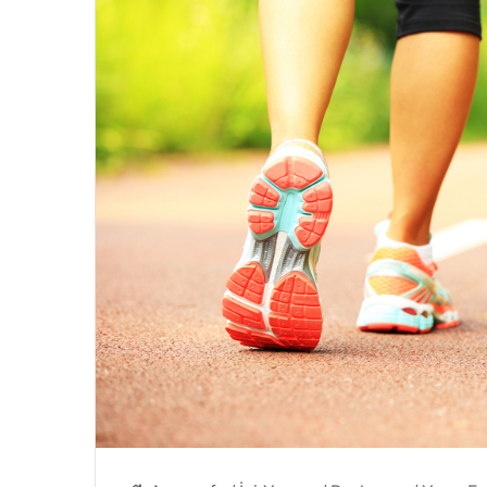
4 Ağustos 2024
eçilmezi
Yazın Parıldayan Üçlüsü Golde
Rose’da!