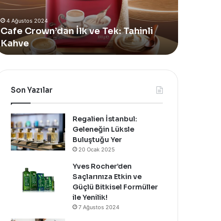
lan
Vücut
4 Ağustos 2024
eni
Bakım
Yves Rocher, Momo Bodrum’da Yer
11 Temmuz 
Summer
Yağı
Alan Yeni Summer Pop-Up Mağazasını
Sinoz S
op-
Yenilendi
Özel Bir Davet İle Kutladı!
Bakım Ya
Up
ağazasını
zel
ir
avet
Son Yazılar
le
utladı!
Regalien İstanbul:
Geleneğin Lüksle
Buluştuğu Yer
20 Ocak 2025
Yves Rocher’den
Saçlarınıza Etkin ve
Güçlü Bitkisel Formüller
ile Yenilik!
7 Ağustos 2024