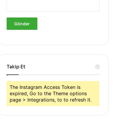
Takip Et
The Instagram Access Token is
expired, Go to the Theme options
page > Integrations, to to refresh it.