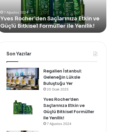
Saç
7 Ağustos 2024
Terapi
Uzman Trikologlardan Profesyonel
4 Ağus
ile
Bakım: Akademi Saç Terapi ile Kişiye
Come
Kişiye
Özel Çözümler
konfo
Özel
Çözümler
Son Yazılar
Regalien İstanbul:
Geleneğin Lüksle
Buluştuğu Yer
20 Ocak 2025
Yves Rocher’den
Saçlarınıza Etkin ve
Güçlü Bitkisel Formüller
ile Yenilik!
7 Ağustos 2024