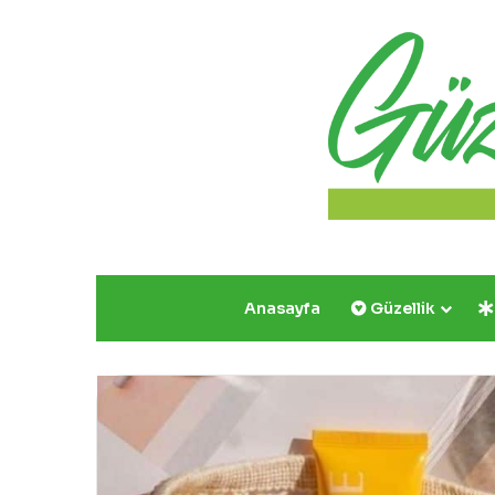
Anasayfa
Güzellik
Regalien
İstanbul:
Geleneğin
Lüksle
Buluştuğu