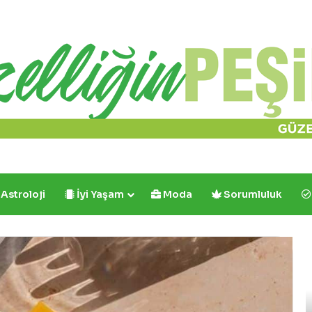
Astroloji
İyi Yaşam
Moda
Sorumluluk
Yves
Rocher’den
Saçlarınıza
Etkin
ve