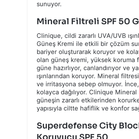
sunuyor.
Mineral Filtreli SPF 50
Clinique, cildi zararlı UVA/UVB ışı
Güneş Kremi ile etkili bir çözüm sun
bariyer oluşturarak koruyor ve kola
olan güneş kremi, yüksek koruma fak
güne hazırlıyor, canlandırıyor ve y
ışınlarından koruyor. Mineral filtre
ve irritasyona sebep olmuyor. İnce, 
kolayca dağılıyor. Clinique Mineral 
güneşin zararlı etkilerinden korurk
yapısıyla ciltte hafiflik ve konfor sa
Superdefense City Block
Koruyucu SPF 50