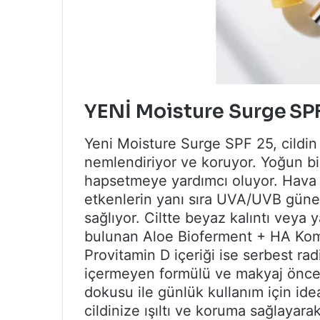
YENİ Moisture Surge
SP
Yeni Moisture Surge SPF 25, cildin ı
nemlendiriyor ve koruyor. Yoğun bi
hapsetmeye yardımcı oluyor. Hava ki
etkenlerin yanı sıra UVA/UVB güneş
sağlıyor. Ciltte beyaz kalıntı veya 
bulunan Aloe Bioferment + HA Komp
Provitamin D içeriği ise serbest rad
içermeyen formülü ve makyaj öncesi
dokusu ile günlük kullanım için ide
cildinize ışıltı ve koruma sağlay