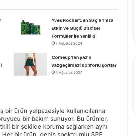
n
Yves Rocher’den Saçlarınıza
Etkin ve Güçlü Bitkisel
Formüller ile Yenilik!
7 Ağustos 2024
Comeup’tan yazın
i
vazgeçilmezi konforlu şortlar
4 Ağustos 2024
 bir ürün yelpazesiyle kullanıcılarına
oruyucu bir bakım sunuyor. Bu ürünler,
etkili bir şekilde koruma sağlarken aynı
. Her bir ürün, geniş spektrumlu SPF