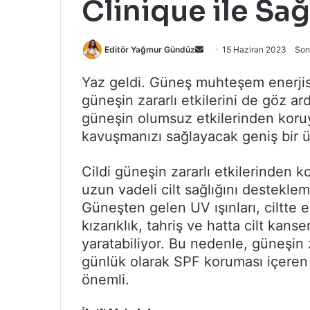
Clinique ile Sağlı
Bir
Editör Yağmur Gündüz
15 Haziran 2023
Son
e-
Yaz geldi. Güneş muhteşem enerjisin
posta
güneşin zararlı etkilerini de göz ar
göndermek
güneşin olumsuz etkilerinden koruyar
kavuşmanızı sağlayacak geniş bir 
Cildi güneşin zararlı etkilerinden k
uzun vadeli cilt sağlığını desteklem
Güneşten gelen UV ışınları, ciltte e
kızarıklık, tahriş ve hatta cilt kans
yaratabiliyor. Bu nedenle, güneşin z
günlük olarak SPF koruması içeren
önemli.