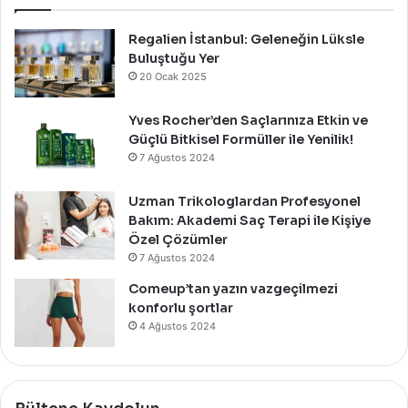
Davet
İle
Kutladı!
Regalien İstanbul: Geleneğin Lüksle
Buluştuğu Yer
20 Ocak 2025
Yves Rocher’den Saçlarınıza Etkin ve
Güçlü Bitkisel Formüller ile Yenilik!
7 Ağustos 2024
Uzman Trikologlardan Profesyonel
Bakım: Akademi Saç Terapi ile Kişiye
Özel Çözümler
7 Ağustos 2024
Comeup’tan yazın vazgeçilmezi
konforlu şortlar
4 Ağustos 2024