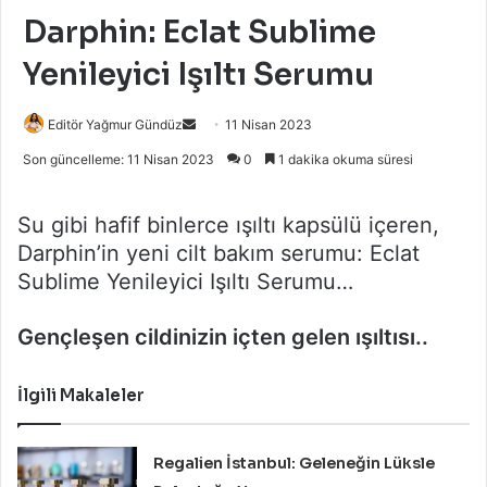
Darphin: Eclat Sublime
Yenileyici Işıltı Serumu
Bir
Editör Yağmur Gündüz
11 Nisan 2023
e-
Son güncelleme: 11 Nisan 2023
0
1 dakika okuma süresi
posta
göndermek
Su gibi hafif binlerce ışıltı kapsülü içeren,
Darphin’in yeni cilt bakım serumu: Eclat
Sublime Yenileyici Işıltı Serumu…
Gençleşen cildinizin içten gelen ışıltısı..
İlgili Makaleler
Regalien İstanbul: Geleneğin Lüksle