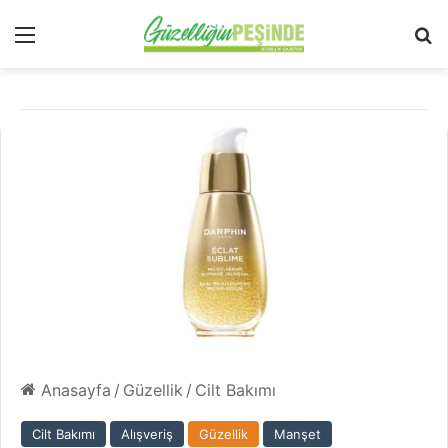
Menü
Ar
Anasayfa
/
Güzellik
/
Cilt Bakımı
Cilt Bakımı
Alışveriş
Güzellik
Manşet