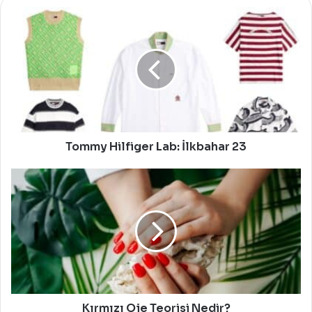
Tommy
Hilfiger
Lab:
İlkbahar
23
Tommy Hilfiger Lab: İlkbahar 23
Kırmızı
Oje
Teorisi
Nedir?
Kırmızı Oje Teorisi Nedir?