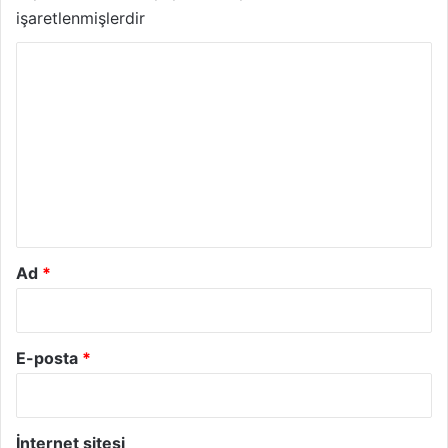
işaretlenmişlerdir
Y
o
r
u
m
*
Ad
*
E-posta
*
İnternet sitesi