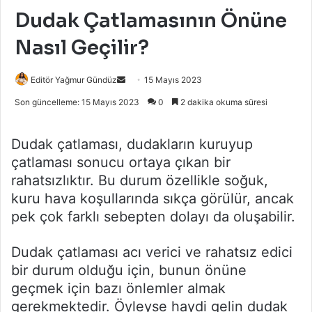
Dudak Çatlamasının Önüne
Nasıl Geçilir?
Bir
Editör Yağmur Gündüz
15 Mayıs 2023
e-
Son güncelleme: 15 Mayıs 2023
0
2 dakika okuma süresi
posta
göndermek
Dudak çatlaması, dudakların kuruyup
çatlaması sonucu ortaya çıkan bir
rahatsızlıktır. Bu durum özellikle soğuk,
kuru hava koşullarında sıkça görülür, ancak
pek çok farklı sebepten dolayı da oluşabilir.
Dudak çatlaması acı verici ve rahatsız edici
bir durum olduğu için, bunun önüne
geçmek için bazı önlemler almak
gerekmektedir. Öyleyse haydi gelin dudak