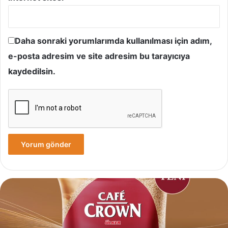
Daha sonraki yorumlarımda kullanılması için adım,
e-posta adresim ve site adresim bu tarayıcıya
kaydedilsin.
Yves
Rocher,
Momo
Bodrum’da
Yer