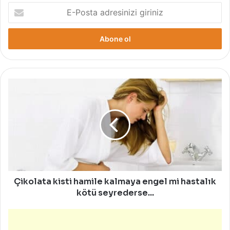
E-
Posta
adresinizi
giriniz
Çikolata
kisti
hamile
kalmaya
engel
mi
hastalık
kötü
seyrederse...
Çikolata kisti hamile kalmaya engel mi hastalık
kötü seyrederse...
Haftalık
Burç