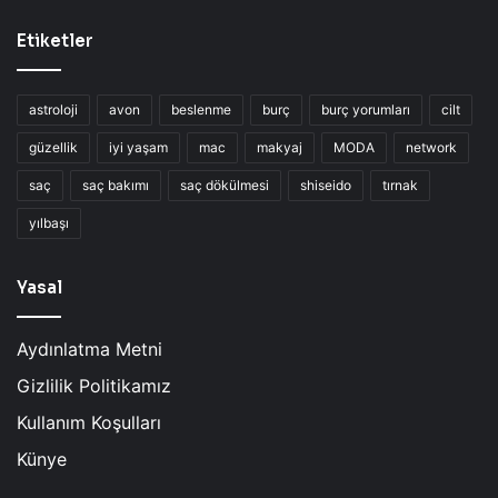
Etiketler
astroloji
avon
beslenme
burç
burç yorumları
cilt
güzellik
iyi yaşam
mac
makyaj
MODA
network
saç
saç bakımı
saç dökülmesi
shiseido
tırnak
yılbaşı
Yasal
Aydınlatma Metni
Gizlilik Politikamız
Kullanım Koşulları
Künye