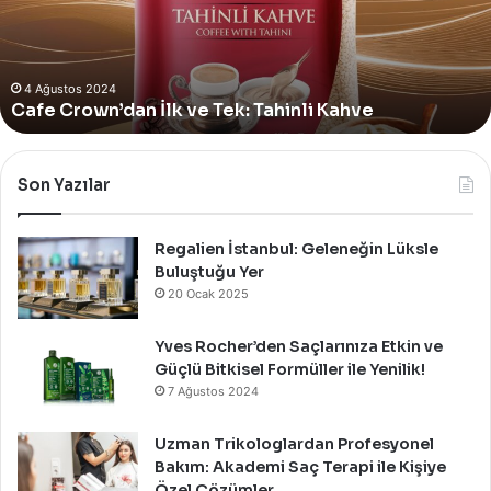
Alan
Yeni
4 Ağustos 2024
Yves Rocher, Momo Bodrum’da Yer Alan Yeni
Summer
Summer Pop-Up Mağazasını Özel Bir Davet İle
Pop-
Up
Kutladı!
Mağazasını
Özel
Bir
Son Yazılar
Davet
İle
Kutladı!
Regalien İstanbul: Geleneğin Lüksle
Buluştuğu Yer
20 Ocak 2025
Yves Rocher’den Saçlarınıza Etkin ve
Güçlü Bitkisel Formüller ile Yenilik!
7 Ağustos 2024
Uzman Trikologlardan Profesyonel
Bakım: Akademi Saç Terapi ile Kişiye
Özel Çözümler