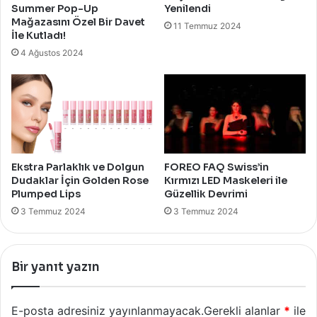
Summer Pop-Up
Yenilendi
Mağazasını Özel Bir Davet
11 Temmuz 2024
İle Kutladı!
4 Ağustos 2024
Ekstra Parlaklık ve Dolgun
FOREO FAQ Swiss’in
Dudaklar İçin Golden Rose
Kırmızı LED Maskeleri ile
Plumped Lips
Güzellik Devrimi
3 Temmuz 2024
3 Temmuz 2024
Bir yanıt yazın
E-posta adresiniz yayınlanmayacak.
Gerekli alanlar
*
ile