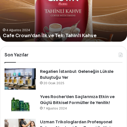
Yer
Alan
Yeni
4 Ağustos 2024
Yves Rocher, Momo Bodrum’da Yer Alan Yeni
Summer
Summer Pop-Up Mağazasını Özel Bir Davet İle
Pop-
Up
Kutladı!
Mağazasını
Özel
Bir
Son Yazılar
Davet
İle
Kutladı!
Regalien İstanbul: Geleneğin Lüksle
Buluştuğu Yer
20 Ocak 2025
Yves Rocher’den Saçlarınıza Etkin ve
Güçlü Bitkisel Formüller ile Yenilik!
7 Ağustos 2024
Uzman Trikologlardan Profesyonel