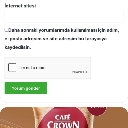
İnternet sitesi
Daha sonraki yorumlarımda kullanılması için adım,
e-posta adresim ve site adresim bu tarayıcıya
kaydedilsin.
Yves
Rocher,
Momo
Bodrum’da