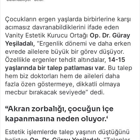
Çocukların ergen yaşlarda birbirlerine karşı
acımasız davranabildiklerini ifade eden
Vanity Estetik Kurucu Ortağı
Op. Dr. Güray
Yeşiladalı,
“Ergenlik dönemi ve daha erken
evrede ailelere büyük bir görev düşüyor.
Özellikle ergenler tehdit altındalar,
14-15
yaşlarında bir talep patlaması var.
Bu talep
hem biz doktorları hem de aileleri daha
fazla özen göstermeye, dikkatli olmaya
mecbur bırakacak seviyede” dedi.
“Akran zorbalığı, çocuğun içe
kapanmasına neden oluyor.
‘
Estetik işlemlerde talep yaşının düştüğünü
belirten
Op. Dr. Güray Yeşiladalı,
“Talepler