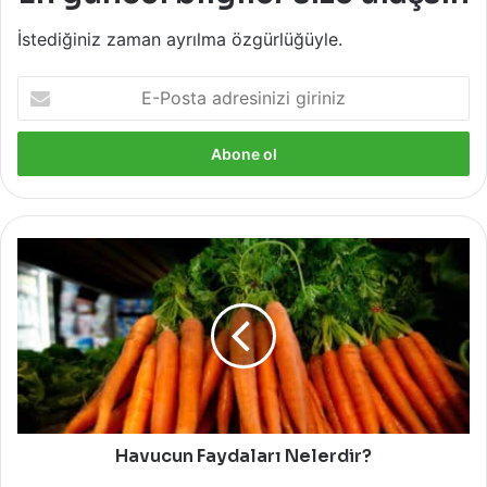
İstediğiniz zaman ayrılma özgürlüğüyle.
E-
Posta
adresinizi
giriniz
Havucun
Faydaları
Nelerdir?
Havucun Faydaları Nelerdir?