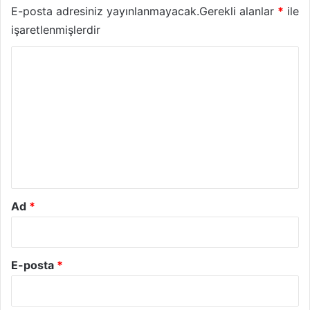
E-posta adresiniz yayınlanmayacak.
Gerekli alanlar
*
ile
işaretlenmişlerdir
Y
o
r
u
m
*
Ad
*
E-posta
*