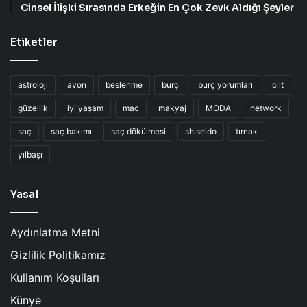
Cinsel İlişki Sırasında Erkeğin En Çok Zevk Aldığı Şeyler
Etiketler
astroloji
avon
beslenme
burç
burç yorumları
cilt
güzellik
iyi yaşam
mac
makyaj
MODA
network
saç
saç bakımı
saç dökülmesi
shiseido
tırnak
yılbaşı
Yasal
Aydınlatma Metni
Gizlilik Politikamız
Kullanım Koşulları
Künye