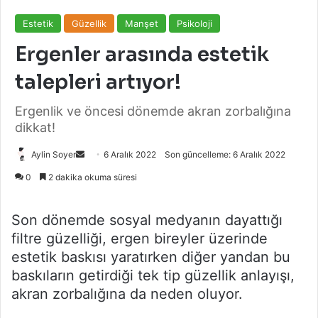
Estetik
Güzellik
Manşet
Psikoloji
Ergenler arasında estetik
talepleri artıyor!
Ergenlik ve öncesi dönemde akran zorbalığına
dikkat!
Bir
Aylin Soyer
6 Aralık 2022
Son güncelleme: 6 Aralık 2022
e-
0
2 dakika okuma süresi
posta
göndermek
Son dönemde sosyal medyanın dayattığı
filtre güzelliği, ergen bireyler üzerinde
estetik baskısı yaratırken diğer yandan bu
baskıların getirdiği tek tip güzellik anlayışı,
akran zorbalığına da neden oluyor.