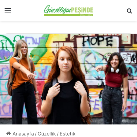
Menü
Ar
Anasayfa
/
Güzellik
/
Estetik