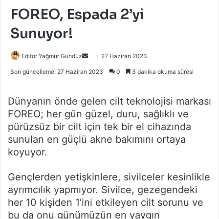
FOREO, Espada 2’yi
Sunuyor!
Bir
Editör Yağmur Gündüz
27 Haziran 2023
e-
Son güncelleme: 27 Haziran 2023
0
3 dakika okuma süresi
posta
göndermek
Dünyanın önde gelen cilt teknolojisi markası
FOREO; her gün güzel, duru, sağlıklı ve
pürüzsüz bir cilt için tek bir el cihazında
sunulan en güçlü akne bakımını ortaya
koyuyor.
Gençlerden yetişkinlere, sivilceler kesinlikle
ayrımcılık yapmıyor. Sivilce, gezegendeki
her 10 kişiden 1’ini etkileyen cilt sorunu ve
bu da onu günümüzün en yaygın