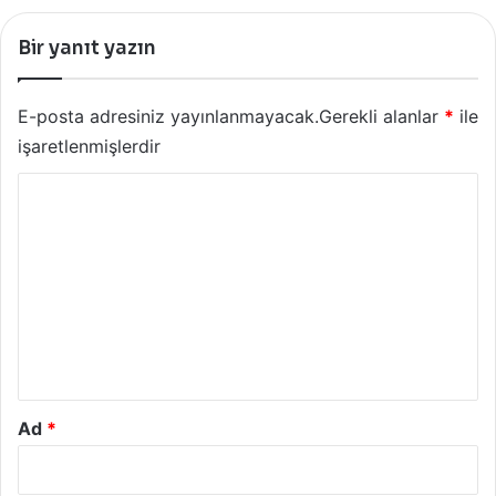
Bir yanıt yazın
E-posta adresiniz yayınlanmayacak.
Gerekli alanlar
*
ile
işaretlenmişlerdir
Y
o
r
u
m
*
Ad
*