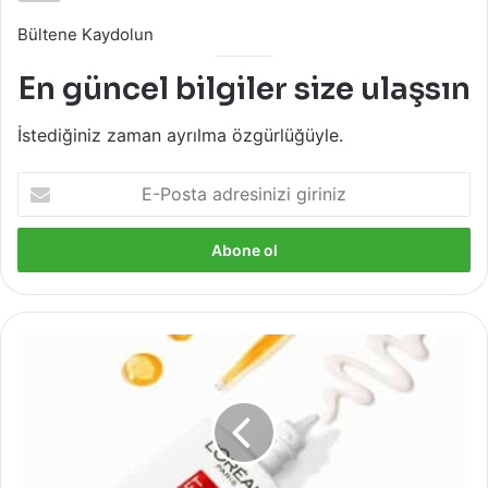
Bültene Kaydolun
En güncel bilgiler size ulaşsın
İstediğiniz zaman ayrılma özgürlüğüyle.
E-
Posta
adresinizi
giriniz
Loreal
Paris
ile
Cildimize
Yaz
Gelecek!