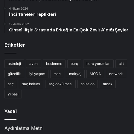
4 Nisan 2024
İnci Taneleri replikleri
12 Aralık 2022
Cinsel İlişki Sırasında Erkeğin En Çok Zevk Aldığı Şeyler
Etiketler
astroloji
avon
beslenme
burç
burç yorumları
cilt
güzellik
iyi yaşam
mac
makyaj
MODA
network
saç
saç bakımı
saç dökülmesi
shiseido
tırnak
yılbaşı
Yasal
Aydınlatma Metni