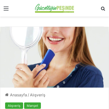
Menü
Ar
Anasayfa
/
Alışveriş
Alışveriş
Manşet