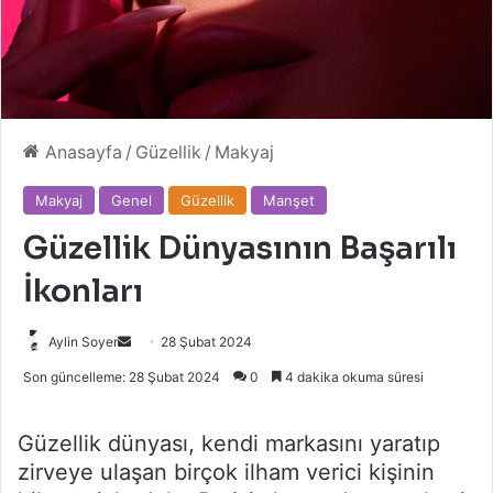
Anasayfa
/
Güzellik
/
Makyaj
Makyaj
Genel
Güzellik
Manşet
Güzellik Dünyasının Başarılı
İkonları
Bir
Aylin Soyer
28 Şubat 2024
e-
Son güncelleme: 28 Şubat 2024
0
4 dakika okuma süresi
posta
göndermek
Güzellik dünyası, kendi markasını yaratıp
zirveye ulaşan birçok ilham verici kişinin