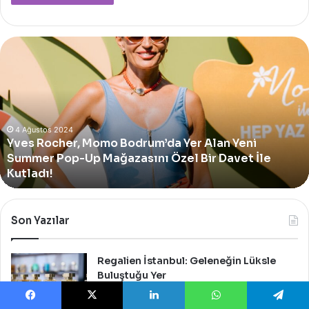
Yves
Rocher,
Momo
Bodrum’da
Yer
Alan
Yeni
4 Ağustos 2024
Yves Rocher, Momo Bodrum’da Yer Alan Yeni
Summer
Summer Pop-Up Mağazasını Özel Bir Davet İle
Pop-
Up
Kutladı!
Mağazasını
Özel
Bir
Son Yazılar
Davet
İle
Kutladı!
Regalien İstanbul: Geleneğin Lüksle
Buluştuğu Yer
20 Ocak 2025
Facebook
X
LinkedIn
WhatsApp
Telegram