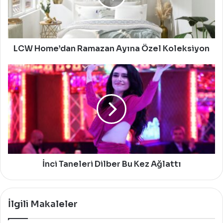
LCW Home’dan Ramazan Ayına Özel Koleksiyon
İnci
Taneleri
Dilber
Bu
Kez
Ağlattı
İnci Taneleri Dilber Bu Kez Ağlattı
İlgili Makaleler