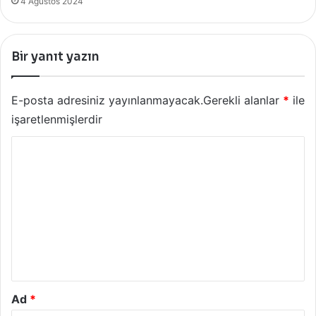
4 Ağustos 2024
Bir yanıt yazın
E-posta adresiniz yayınlanmayacak.
Gerekli alanlar
*
ile
işaretlenmişlerdir
Y
o
r
u
m
*
Ad
*