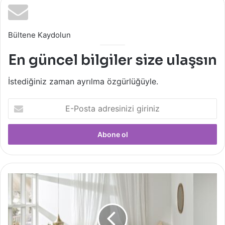
Bültene Kaydolun
En güncel bilgiler size ulaşsın
İstediğiniz zaman ayrılma özgürlüğüyle.
E-
Posta
adresinizi
giriniz
LCW
Home’dan
Ramazan
Ayına
Özel Koleksiyon