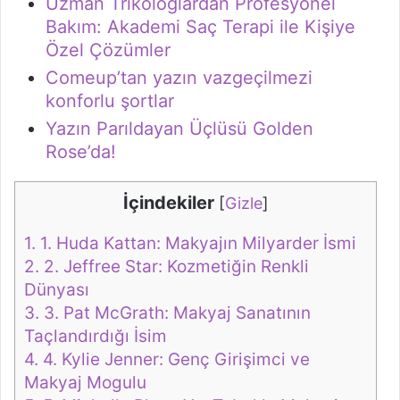
Uzman Trikologlardan Profesyonel
Bakım: Akademi Saç Terapi ile Kişiye
Özel Çözümler
Comeup’tan yazın vazgeçilmezi
konforlu şortlar
Yazın Parıldayan Üçlüsü Golden
Rose’da!
İçindekiler
[
Gizle
]
1.
1. Huda Kattan: Makyajın Milyarder İsmi
2.
2. Jeffree Star: Kozmetiğin Renkli
Dünyası
3.
3. Pat McGrath: Makyaj Sanatının
Taçlandırdığı İsim
4.
4. Kylie Jenner: Genç Girişimci ve
Makyaj Mogulu