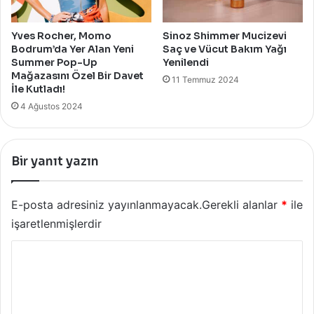
Yves Rocher, Momo
Sinoz Shimmer Mucizevi
Bodrum’da Yer Alan Yeni
Saç ve Vücut Bakım Yağı
Summer Pop-Up
Yenilendi
Mağazasını Özel Bir Davet
11 Temmuz 2024
İle Kutladı!
4 Ağustos 2024
Bir yanıt yazın
E-posta adresiniz yayınlanmayacak.
Gerekli alanlar
*
ile
işaretlenmişlerdir
Y
o
r