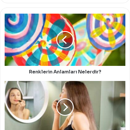
Renklerin
Anlamları
Nelerdir?
Renklerin Anlamları Nelerdir?
En
Sık
Yapılan
Makyaj
Hataları