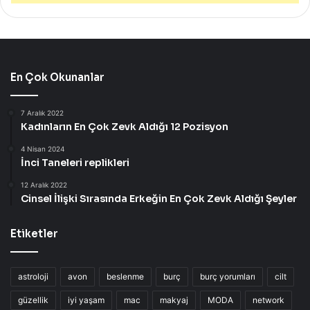
En Çok Okunanlar
7 Aralık 2022
Kadınların En Çok Zevk Aldığı 12 Pozisyon
4 Nisan 2024
İnci Taneleri replikleri
12 Aralık 2022
Cinsel İlişki Sırasında Erkeğin En Çok Zevk Aldığı Şeyler
Etiketler
astroloji
avon
beslenme
burç
burç yorumları
cilt
güzellik
iyi yaşam
mac
makyaj
MODA
network