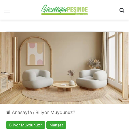
Menü
Ar
Anasayfa
/
Biliyor Muydunuz?
Biliyor Muydunuz?
Manşet