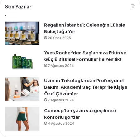
Bir
Son Yazılar
Davet
İle
Kutladı!
Regalien İstanbul: Geleneğin Lüksle
Buluştuğu Yer
20 Ocak 2025
Yves Rocher’den Saçlarınıza Etkin ve
Güçlü Bitkisel Formüller ile Yenilik!
7 Ağustos 2024
Uzman Trikologlardan Profesyonel
Bakım: Akademi Saç Terapi ile Kişiye
Özel Çözümler
7 Ağustos 2024
Comeup’tan yazın vazgeçilmezi
konforlu şortlar
4 Ağustos 2024