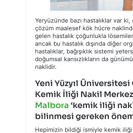
Yeryüzünde bazı hastalıklar var ki,
çözüm maalesef kök hücre naklinde 
gelen hastalık çoğunlukla lösemiler
ancak bu hastalık dışında diğer or
hastalıklar, bağışıklık sistemi yeter
doğumsal kansızlıkların da günümü
naklidir.
Yeni Yüzyıl Üniversite
Kemik İliği Nakil Merke
Malbora
‘kemik iliği nakli
bilinmesi gereken öneml
Hepimizin bildiği ismiyle kemik iliği