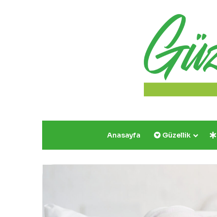
Anasayfa
Güzellik
Yazın
Parıldayan
Üçlüsü
Golden
Rose’da!