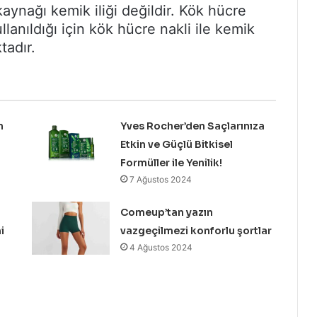
kaynağı kemik iliği değildir. Kök hücre
ullanıldığı için kök hücre nakli ile kemik
tadır.
n
Yves Rocher’den Saçlarınıza
Etkin ve Güçlü Bitkisel
Formüller ile Yenilik!
7 Ağustos 2024
Comeup’tan yazın
i
vazgeçilmezi konforlu şortlar
4 Ağustos 2024