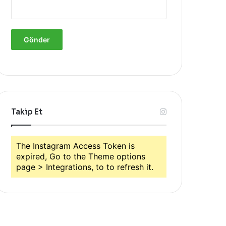
Takip Et
The Instagram Access Token is
expired, Go to the Theme options
page > Integrations, to to refresh it.