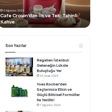
Alan
4 Ağustos 2024
Yeni
Yves Rocher, Momo Bodrum’da Yer
Summer
Tahinli
Alan Yeni Summer Pop-Up Mağazası
Pop-
Özel Bir Davet İle Kutladı!
Up
Mağazasını
Özel
Bir
Davet
Son Yazılar
İle
Kutladı!
Regalien İstanbul:
Geleneğin Lüksle
Buluştuğu Yer
20 Ocak 2025
Yves Rocher’den
Saçlarınıza Etkin ve
Güçlü Bitkisel Formüller
ile Yenilik!
7 Ağustos 2024