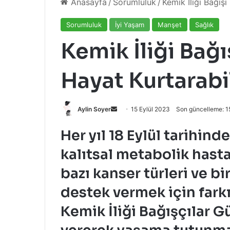
Anasayfa
/
Sorumluluk
/
Kemik İliği Bağışı
Sorumluluk
İyi Yaşam
Manşet
Sağlık
Kemik İliği Bağı
Hayat Kurtarabil
Bir
Aylin Soyer
15 Eylül 2023
Son güncelleme: 1
e-
Her yıl 18 Eylül tarihind
posta
göndermek
kalıtsal metabolik hasta
bazı kanser türleri ve b
destek vermek için fark
Kemik İliği Bağışçılar G