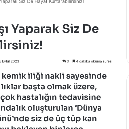
 Yaparak Siz De Hayat Kurtarabilirsiniz!
şı Yaparak Siz De
irsiniz!
5 Eylül 2023
0
4 dakika okuma süresi
e kemik iliği nakli sayesinde
lıklar başta olmak üzere,
irçok hastalığın tedavisine
ındalık oluşturulan ‘Dünya
ünü’nde siz de üç tüp kan