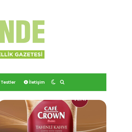
Dış görünümü değiştir
Arama yap ...
Testler
İletişim
Yves
Rocher,
Momo
Bodrum’da
Yer