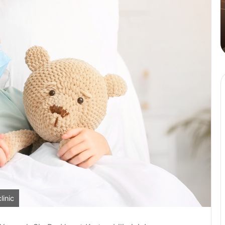
Tahinli
Kahve
4 Ağustos 2024
Üçlüsü Golden
Cafe Crown’dan İlk ve Tek: 
Kahve
linic