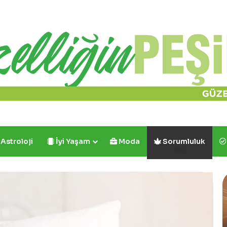
Astroloji
İyi Yaşam
Moda
Sorumluluk
Cafe
Crown’dan
İlk
ve
Tek: