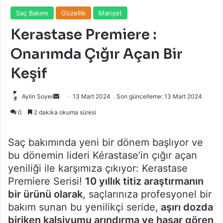
Saç Bakımı
Güzellik
Manşet
Kerastase Premiere :
Onarımda Çığır Açan Bir
Keşif
Bir
Aylin Soyer
13 Mart 2024
Son güncelleme: 13 Mart 2024
e-
0
2 dakika okuma süresi
posta
göndermek
Saç bakımında yeni bir dönem başlıyor ve
bu dönemin lideri Kérastase’in çığır açan
yeniliği ile karşımıza çıkıyor: Kerastase
Premiere Serisi!
10 yıllık titiz araştırmanın
bir ürünü olarak
, saçlarınıza profesyonel bir
bakım sunan bu yenilikçi seride,
aşırı dozda
biriken kalsiyumu arındırma ve hasar gören