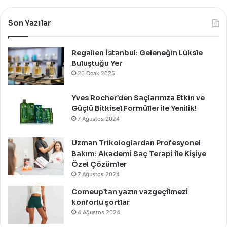
Özel
Bir
Son Yazılar
Davet
İle
Kutladı!
Regalien İstanbul: Geleneğin Lüksle
Buluştuğu Yer
20 Ocak 2025
Yves Rocher’den Saçlarınıza Etkin ve
Güçlü Bitkisel Formüller ile Yenilik!
7 Ağustos 2024
Uzman Trikologlardan Profesyonel
Bakım: Akademi Saç Terapi ile Kişiye
Özel Çözümler
7 Ağustos 2024
Comeup’tan yazın vazgeçilmezi
konforlu şortlar
4 Ağustos 2024