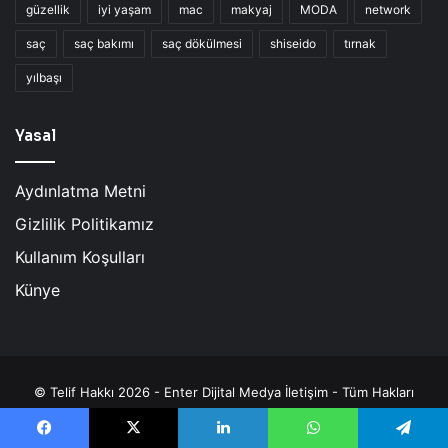
güzellik
iyi yaşam
mac
makyaj
MODA
network
saç
saç bakımı
saç dökülmesi
shiseido
tırnak
yılbaşı
Yasal
Aydınlatma Metni
Gizlilik Politikamız
Kullanım Koşulları
Künye
© Telif Hakkı 2026 - Enter Dijital Medya İletişim - Tüm Hakları
Saklıdır |
| Güzellik her yerde aranan bir konuktur. | 18+
Facebook
X
LinkedIn
WhatsApp
Telegram