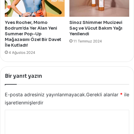
Yves Rocher, Momo
Sinoz Shimmer Mucizevi
Bodrum’da Yer Alan Yeni
Saç ve Vücut Bakım Yağı
Summer Pop-Up
Yenilendi
Mağazasını Özel Bir Davet
11 Temmuz 2024
İle Kutladı!
4 Ağustos 2024
Bir yanıt yazın
E-posta adresiniz yayınlanmayacak.
Gerekli alanlar
*
ile
işaretlenmişlerdir
Y
o
r