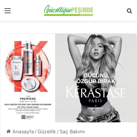
Menü
Ar
Anasayfa
/
Güzellik
/
Saç Bakımı