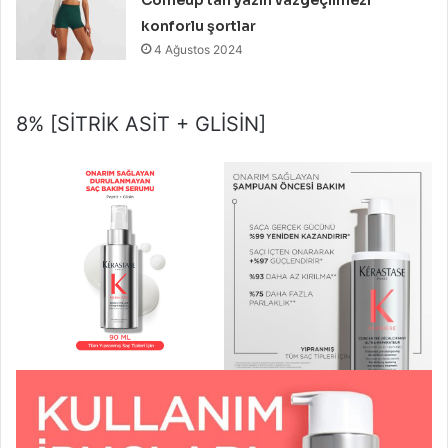
Comeup’tan yazın vazgeçilmezi
konforlu şortlar
4 Ağustos 2024
8% [SİTRİK ASİT + GLİSİN]