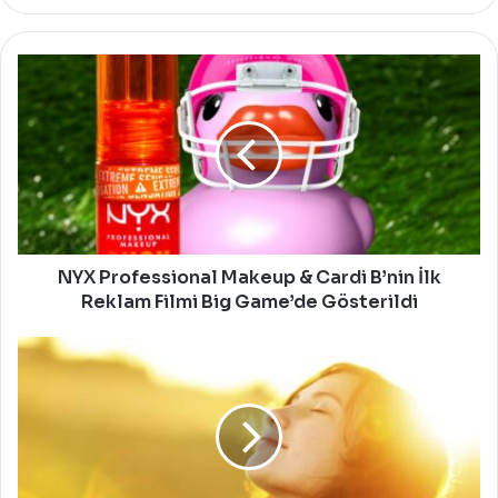
NYX
Professional
Makeup
&
Cardi
B’nin
İlk
Reklam
Filmi
Big
NYX Professional Makeup & Cardi B’nin İlk
Game’de
Reklam Filmi Big Game’de Gösterildi
Gösterildi
D
Vitamininin
Faydaları
Nelerdir?