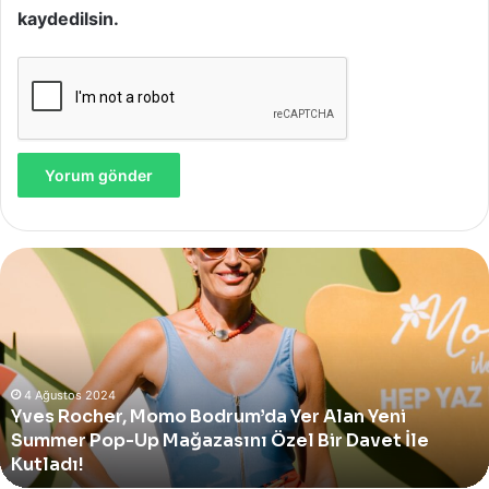
kaydedilsin.
Yves
Rocher,
Momo
Bodrum’da
Yer
Alan
Yeni
4 Ağustos 2024
Yves Rocher, Momo Bodrum’da Yer Alan Yeni
Summer
Summer Pop-Up Mağazasını Özel Bir Davet İle
Pop-
Up
Kutladı!
Mağazasını