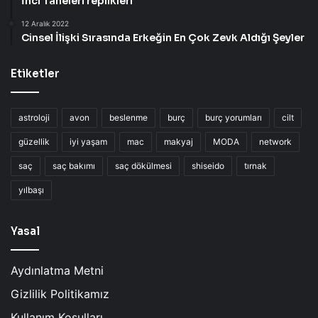
İnci Taneleri replikleri
12 Aralık 2022
Cinsel İlişki Sırasında Erkeğin En Çok Zevk Aldığı Şeyler
Etiketler
astroloji
avon
beslenme
burç
burç yorumları
cilt
güzellik
iyi yaşam
mac
makyaj
MODA
network
saç
saç bakımı
saç dökülmesi
shiseido
tırnak
yılbaşı
Yasal
Aydınlatma Metni
Gizlilik Politikamız
Kullanım Koşulları