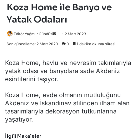
Koza Home ile Banyo ve
Yatak Odaları
Bir
Editör Yağmur Gündüz
2 Mart 2023
e-
Son güncelleme: 2 Mart 2023
0
1 dakika okuma süresi
posta
göndermek
Koza Home, havlu ve nevresim takımlarıyla
yatak odası ve banyolara sade Akdeniz
esintilerini taşıyor.
Koza Home, evde olmanın mutluluğunu
Akdeniz ve İskandinav stilinden ilham alan
tasarımlarıyla dekorasyon tutkunlarına
yaşatıyor.
İlgili Makaleler