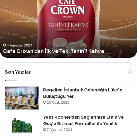
Momo
Bodrum’da
Yer
Alan
Yeni
4 Ağustos 2024
Yves Rocher, Momo Bodrum’da Yer Alan Yeni
Summer
Summer Pop-Up Mağazasını Özel Bir Davet İle
Pop-
Up
Kutladı!
Mağazasını
Özel
Bir
Son Yazılar
Davet
İle
Kutladı!
Regalien İstanbul: Geleneğin Lüksle
Buluştuğu Yer
20 Ocak 2025
Yves Rocher’den Saçlarınıza Etkin ve
Güçlü Bitkisel Formüller ile Yenilik!
7 Ağustos 2024