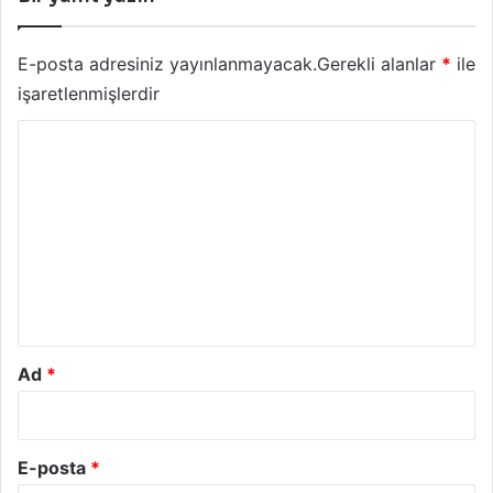
E-posta adresiniz yayınlanmayacak.
Gerekli alanlar
*
ile
işaretlenmişlerdir
Y
o
r
u
m
*
Ad
*
E-posta
*