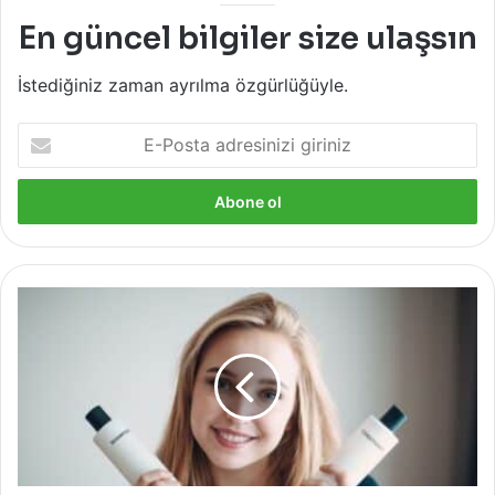
En güncel bilgiler size ulaşsın
İstediğiniz zaman ayrılma özgürlüğüyle.
E-
Posta
adresinizi
giriniz
Co-
Washing
Nedir?