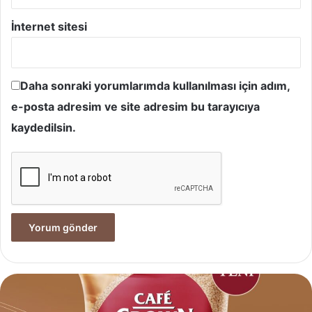
İnternet sitesi
Daha sonraki yorumlarımda kullanılması için adım,
e-posta adresim ve site adresim bu tarayıcıya
kaydedilsin.
Yves
Rocher,
Momo