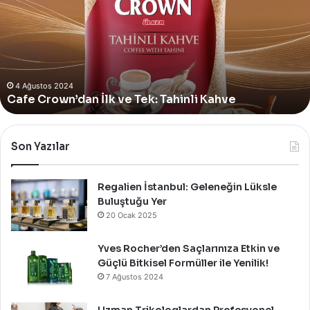
Bodrum’da
Yer
Alan
Yeni
4 Ağustos 2024
Yves Rocher, Momo Bodrum’da Yer Alan Yeni
Summer
Summer Pop-Up Mağazasını Özel Bir Davet İle
Pop-
Up
Kutladı!
Mağazasını
Özel
Bir
Son Yazılar
Davet
İle
Kutladı!
Regalien İstanbul: Geleneğin Lüksle
Buluştuğu Yer
20 Ocak 2025
Yves Rocher’den Saçlarınıza Etkin ve
Güçlü Bitkisel Formüller ile Yenilik!
7 Ağustos 2024
Uzman Trikologlardan Profesyonel