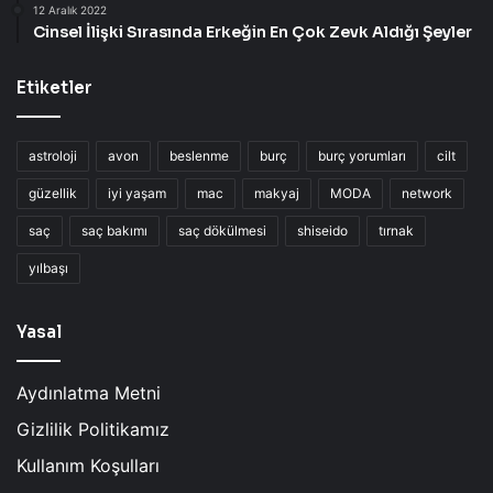
12 Aralık 2022
Cinsel İlişki Sırasında Erkeğin En Çok Zevk Aldığı Şeyler
Etiketler
astroloji
avon
beslenme
burç
burç yorumları
cilt
güzellik
iyi yaşam
mac
makyaj
MODA
network
saç
saç bakımı
saç dökülmesi
shiseido
tırnak
yılbaşı
Yasal
Aydınlatma Metni
Gizlilik Politikamız
Kullanım Koşulları