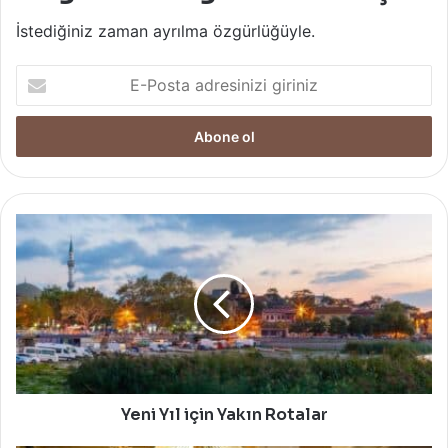
İstediğiniz zaman ayrılma özgürlüğüyle.
E-
Posta
adresinizi
giriniz
Yeni
Yıl
için
Yakın
Rotalar
Yeni Yıl için Yakın Rotalar