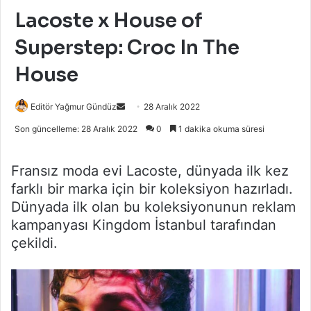
Lacoste x House of
Superstep: Croc In The
House
Bir
Editör Yağmur Gündüz
28 Aralık 2022
e-
Son güncelleme: 28 Aralık 2022
0
1 dakika okuma süresi
posta
göndermek
Fransız moda evi Lacoste, dünyada ilk kez
farklı bir marka için bir koleksiyon hazırladı.
Dünyada ilk olan bu koleksiyonunun reklam
kampanyası Kingdom İstanbul tarafından
çekildi.