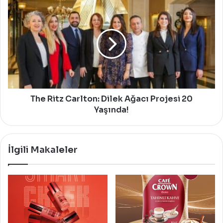
The
Ritz
Carlton:
Dilek
Ağacı
Projesi
20
Yaşında!
The Ritz Carlton: Dilek Ağacı Projesi 20
Yaşında!
İlgili Makaleler