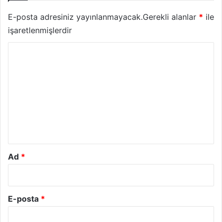
E-posta adresiniz yayınlanmayacak.
Gerekli alanlar
*
ile
işaretlenmişlerdir
Y
o
r
u
m
*
Ad
*
E-posta
*