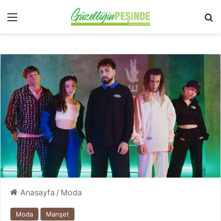
Menü
Ar
Anasayfa
/
Moda
Moda
Manşet