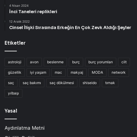
4 Nisan 2024
İnci Taneleri replikleri
12 Aralık 2022
Cinsel İlişki Sırasında Erkeğin En Çok Zevk Aldığı Şeyler
Etiketler
astroloji
avon
beslenme
burç
burç yorumları
cilt
güzellik
iyi yaşam
mac
makyaj
MODA
network
saç
saç bakımı
saç dökülmesi
shiseido
tırnak
yılbaşı
Yasal
Aydınlatma Metni