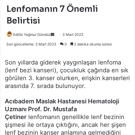
Lenfomanın 7 Önemli
Belirtisi
Bir
Editör Yağmur Gündüz
3 Mart 2023
e-
Son güncelleme: 3 Mart 2023
0
2 dakika okuma süresi
posta
göndermek
Son yıllarda giderek yaygınlaşan lenfoma
(lenf bezi kanseri), çocukluk çağında en sık
görülen 3. kanser olurken, erişkin kanserleri
arasında 7. sırada bulunuyor.
Acıbadem Maslak Hastanesi Hematoloji
Uzmanı Prof. Dr. Mustafa
Çetiner
lenfomanın genellikle lenf bezinin
şişmesi ile ortaya çıktığını, ancak her şişen
lenf bezinin kanser anlamına gelmediğini