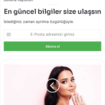
En güncel bilgiler size ulaşsın
İstediğiniz zaman ayrılma özgürlüğüyle.
E-
Posta
adresinizi
giriniz
2023'ün
Popüler
Estetik
Operasyonları
Neler
Olacak?