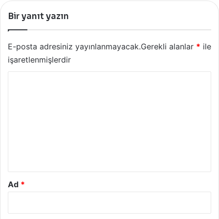
Bir yanıt yazın
E-posta adresiniz yayınlanmayacak.
Gerekli alanlar
*
ile
işaretlenmişlerdir
Y
o
r
u
m
*
Ad
*