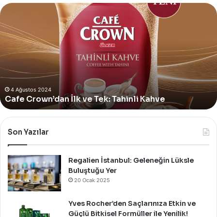
Yves
Rocher,
Momo
Bodrum’da
Yer
Alan
Yeni
4 Ağustos 2024
Yves Rocher, Momo Bodrum’da Yer Alan Yeni
Summer
Summer Pop-Up Mağazasını Özel Bir Davet İle
Pop-
Up
Kutladı!
Mağazasını
Özel
Bir
Son Yazılar
Davet
İle
Kutladı!
Regalien İstanbul: Geleneğin Lüksle
Buluştuğu Yer
20 Ocak 2025
Yves Rocher’den Saçlarınıza Etkin ve
Güçlü Bitkisel Formüller ile Yenilik!