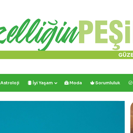
Astroloji
İyi Yaşam
Moda
Sorumluluk
Cafe
Crown’dan
İlk
ve
Tek: