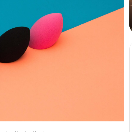
Tahinli
Kahve
4 Ağustos 2024
sü Golden
Cafe Crown’dan İlk ve Tek: Tahi
Kahve