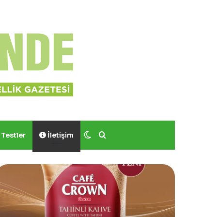
Dış görünümü değiştir
Arama yap ...
Testler
İletişim
Yves
Rocher,
Momo
Bodrum’da
Yer