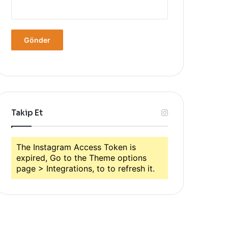
Takip Et
The Instagram Access Token is
expired, Go to the Theme options
page > Integrations, to to refresh it.