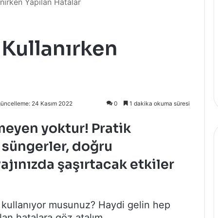
nırken Yapılan Hatalar
 Kullanırken
güncelleme: 24 Kasım 2022
0
1 dakika okuma süresi
meyen yoktur! Pratik
 süngerler, doğru
ajınızda şaşırtacak etkiler
u kullanıyor musunuz? Haydi gelin hep
ılan hatalara göz atalım.