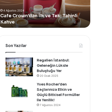
Alan
4 Ağustos 2024
Yeni
Yves Rocher, Momo Bodrum’da Yer
Summer
nli
Alan Yeni Summer Pop-Up Mağazasını
Pop-
Özel Bir Davet İle Kutladı!
Up
Mağazasını
Özel
Bir
Davet
Son Yazılar
İle
Kutladı!
Regalien İstanbul:
Geleneğin Lüksle
Buluştuğu Yer
20 Ocak 2025
Yves Rocher’den
Saçlarınıza Etkin ve
Güçlü Bitkisel Formüller
ile Yenilik!
7 Ağustos 2024