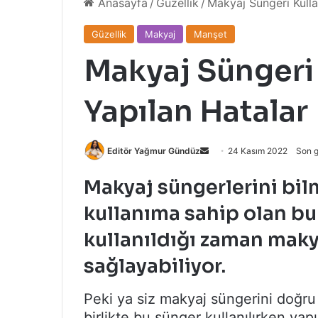
Anasayfa
/
Güzellik
/
Makyaj Süngeri Kulla
Güzellik
Makyaj
Manşet
Makyaj Süngeri
Yapılan Hatalar
Bir
Editör Yağmur Gündüz
24 Kasım 2022
Son 
e-
Makyaj süngerlerini bil
posta
göndermek
kullanıma sahip olan bu
kullanıldığı zaman maky
sağlayabiliyor.
Peki ya siz makyaj süngerini doğr
birlikte bu sünger kullanılırken yap