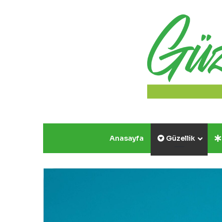
Anasayfa
Güzellik
Yazın
Parıldayan
Üçlüsü
Golden
Rose’da!