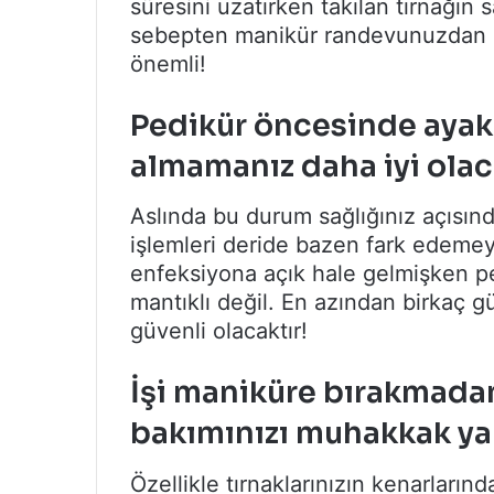
süresini uzatırken takılan tırnağın 
sebepten manikür randevunuzdan ö
önemli!
Pedikür öncesinde ayakl
almamanız daha iyi olaca
Aslında bu durum sağlığınız açısın
işlemleri deride bazen fark edemeye
enfeksiyona açık hale gelmişken 
mantıklı değil. En azından birkaç gü
güvenli olacaktır!
İşi maniküre bırakmada
bakımınızı muhakkak ya
Özellikle tırnaklarınızın kenarların