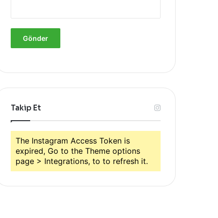
Takip Et
The Instagram Access Token is
expired, Go to the Theme options
page > Integrations, to to refresh it.