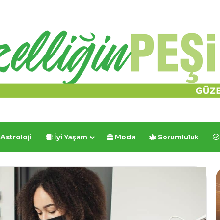
Astroloji
İyi Yaşam
Moda
Sorumluluk
Cafe
Crown’dan
İlk
ve
Tek: