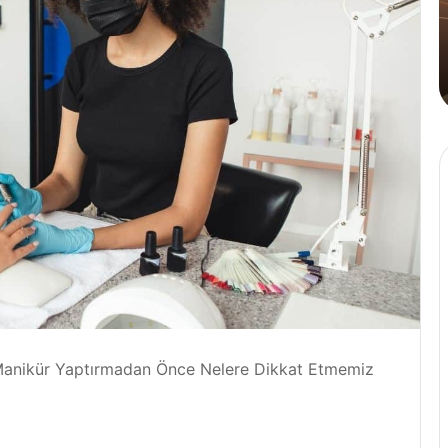
Tahinli
Kahve
4 Ağustos 2024
n
Cafe Crown’dan İlk ve Tek: Tahinli
Kahve
anikür Yaptırmadan Önce Nelere Dikkat Etmemiz