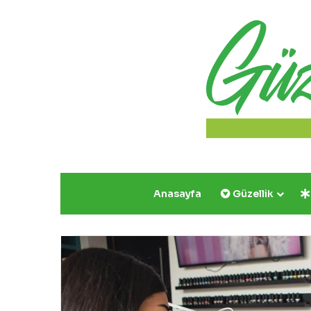
Anasayfa
Güzellik
Yazın
Parıldayan
Üçlüsü
Golden
Rose’da!