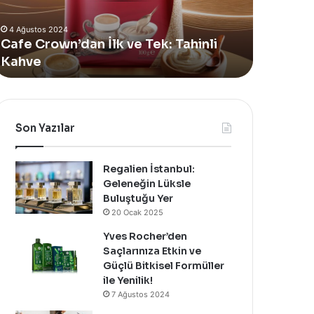
Alan
Vücut
4 Ağustos 2024
Yeni
Bakım
Yves Rocher, Momo Bodrum’da Yer
11 Temmuz
Summer
Yağı
Alan Yeni Summer Pop-Up Mağazasını
Sinoz S
Pop-
Yenilendi
Özel Bir Davet İle Kutladı!
Bakım Y
Up
Mağazasını
Özel
Bir
Davet
Son Yazılar
İle
Kutladı!
Regalien İstanbul:
Geleneğin Lüksle
Buluştuğu Yer
20 Ocak 2025
Yves Rocher’den
Saçlarınıza Etkin ve
Güçlü Bitkisel Formüller
ile Yenilik!
7 Ağustos 2024