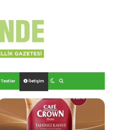
Dış görünümü değiştir
Arama yap ...
Testler
İletişim
Yves
Sinoz
Rocher,
Shimmer
Momo
Mucizevi
Bodrum’da
Saç
Yer
ve