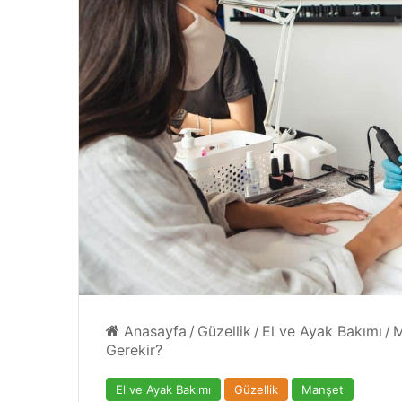
4 Ağustos 2024
geçilmezi
Yazın Parıldayan Üçlüsü Golde
Rose’da!
Anasayfa
/
Güzellik
/
El ve Ayak Bakımı
/
M
Gerekir?
El ve Ayak Bakımı
Güzellik
Manşet