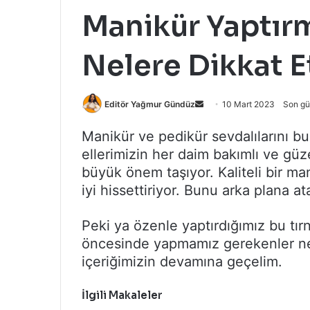
Manikür Yaptı
Nelere Dikkat 
Bir
Editör Yağmur Gündüz
10 Mart 2023
Son gü
e-
Manikür ve pedikür sevdalılarını bur
posta
ellerimizin her daim bakımlı ve gü
göndermek
büyük önem taşıyor. Kaliteli bir ma
iyi hissettiriyor. Bunu arka plana a
Peki ya özenle yaptırdığımız bu tır
öncesinde yapmamız gerekenler nele
içeriğimizin devamına geçelim.
İlgili Makaleler