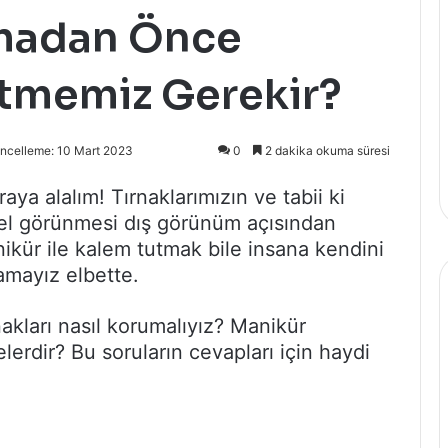
rmadan Önce
Etmemiz Gerekir?
ncelleme: 10 Mart 2023
0
2 dakika okuma süresi
aya alalım! Tırnaklarımızın ve tabii ki
zel görünmesi dış görünüm açısından
nikür ile kalem tutmak bile insana kendini
tamayız elbette.
nakları nasıl korumalıyız? Manikür
rdir? Bu soruların cevapları için haydi