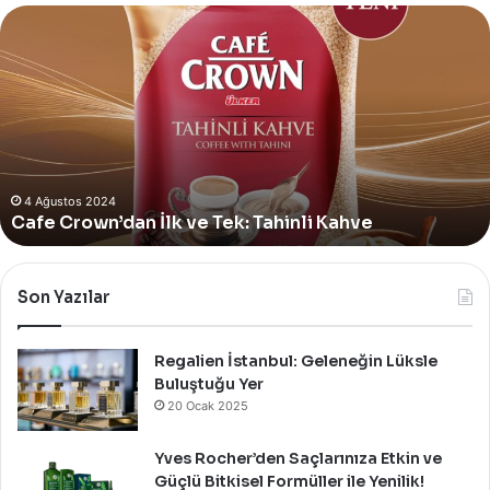
Yves
Rocher,
Momo
Bodrum’da
Yer
Alan
Yeni
4 Ağustos 2024
Yves Rocher, Momo Bodrum’da Yer Alan Yeni
Summer
Summer Pop-Up Mağazasını Özel Bir Davet İle
Pop-
Up
Kutladı!
Mağazasını
Özel
Bir
Son Yazılar
Davet
İle
Kutladı!
Regalien İstanbul: Geleneğin Lüksle
Buluştuğu Yer
20 Ocak 2025
Yves Rocher’den Saçlarınıza Etkin ve
Güçlü Bitkisel Formüller ile Yenilik!