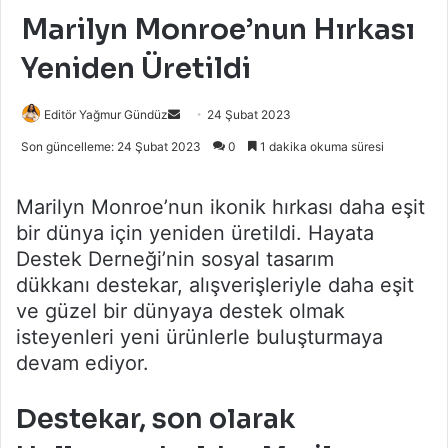
Marilyn Monroe’nun Hırkası
Yeniden Üretildi
Bir
Editör Yağmur Gündüz
24 Şubat 2023
e-
Son güncelleme: 24 Şubat 2023
0
1 dakika okuma süresi
posta
göndermek
Marilyn Monroe’nun ikonik hırkası daha eşit
bir dünya için yeniden üretildi. Hayata
Destek Derneği’nin sosyal tasarım
dükkanı destekar, alışverişleriyle daha eşit
ve güzel bir dünyaya destek olmak
isteyenleri yeni ürünlerle buluşturmaya
devam ediyor.
Destekar, son olarak