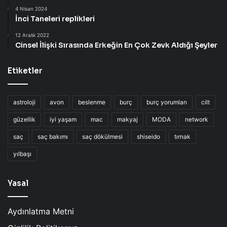
4 Nisan 2024
İnci Taneleri replikleri
12 Aralık 2022
Cinsel İlişki Sırasında Erkeğin En Çok Zevk Aldığı Şeyler
Etiketler
astroloji
avon
beslenme
burç
burç yorumları
cilt
güzellik
iyi yaşam
mac
makyaj
MODA
network
saç
saç bakımı
saç dökülmesi
shiseido
tırnak
yılbaşı
Yasal
Aydınlatma Metni