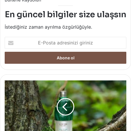
En güncel bilgiler size ulaşsın
İstediğiniz zaman ayrılma özgürlüğüyle.
E-
Posta
adresinizi
giriniz
Le
Désiré
ile
Cildinizin
Gençlik
Enerjisi
Ortaya
Çıksın