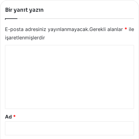
Bir yanıt yazın
E-posta adresiniz yayınlanmayacak.
Gerekli alanlar
*
ile
işaretlenmişlerdir
Y
o
r
u
m
*
Ad
*