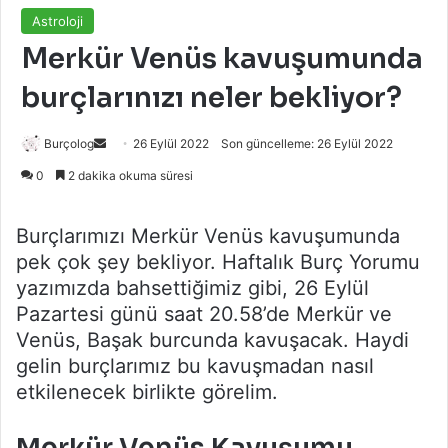
Astroloji
Merkür Venüs kavuşumunda
burçlarınızı neler bekliyor?
Bir
Burçolog
26 Eylül 2022
Son güncelleme: 26 Eylül 2022
e-
0
2 dakika okuma süresi
posta
göndermek
Burçlarımızı Merkür Venüs kavuşumunda
pek çok şey bekliyor. Haftalık Burç Yorumu
yazımızda bahsettiğimiz gibi, 26 Eylül
Pazartesi günü saat 20.58’de Merkür ve
Venüs, Başak burcunda kavuşacak. Haydi
gelin burçlarımız bu kavuşmadan nasıl
etkilenecek birlikte görelim.
Merkür Venüs Kavuşumu