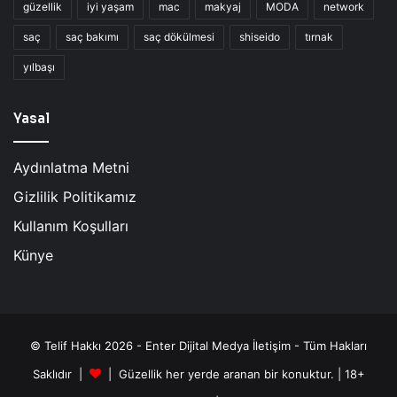
güzellik
iyi yaşam
mac
makyaj
MODA
network
saç
saç bakımı
saç dökülmesi
shiseido
tırnak
yılbaşı
Yasal
Aydınlatma Metni
Gizlilik Politikamız
Kullanım Koşulları
Künye
© Telif Hakkı 2026 - Enter Dijital Medya İletişim - Tüm Hakları
Saklıdır |
| Güzellik her yerde aranan bir konuktur. | 18+