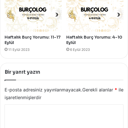
Haftalık Burç Yorumu: 11-17
Haftalık Burç Yorumu: 4-10
Eylül
Eylül
11 Eylül 2023
6 Eylül 2023
Bir yanıt yazın
E-posta adresiniz yayınlanmayacak.
Gerekli alanlar
*
ile
işaretlenmişlerdir
Y
o
r