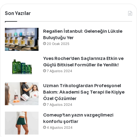
Özel
Bir
Son Yazılar
Davet
İle
Kutladı!
Regalien İstanbul: Geleneğin Lüksle
Buluştuğu Yer
20 Ocak 2025
Yves Rocher’den Saçlarınıza Etkin ve
Güçlü Bitkisel Formüller ile Yenilik!
7 Ağustos 2024
Uzman Trikologlardan Profesyonel
Bakım: Akademi Saç Terapi ile Kişiye
Özel Çözümler
7 Ağustos 2024
Comeup’tan yazın vazgeçilmezi
konforlu şortlar
4 Ağustos 2024