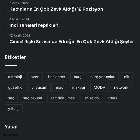
7 Aralık 2022
Kadınların En Çok Zevk Aldığı 12 Pozisyon
4 Nisan 2024
İnci Taneleri replikleri
12 Aralık 2022
Cinsel İlişki Sırasında Erkeğin En Çok Zevk Aldığı Şeyler
Etiketler
astroloji
avon
beslenme
burç
burç yorumları
cilt
güzellik
iyi yaşam
mac
makyaj
MODA
network
saç
saç bakımı
saç dökülmesi
shiseido
tırnak
yılbaşı
Yasal