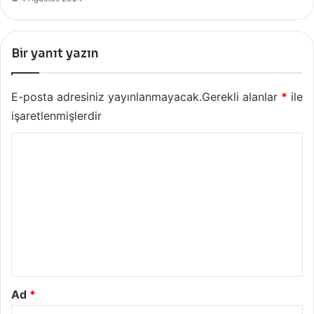
Bir yanıt yazın
E-posta adresiniz yayınlanmayacak.
Gerekli alanlar
*
ile
işaretlenmişlerdir
Y
o
r
u
m
*
Ad
*