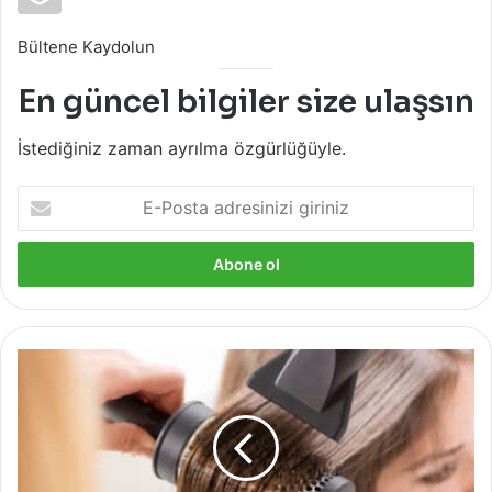
Bültene Kaydolun
En güncel bilgiler size ulaşsın
İstediğiniz zaman ayrılma özgürlüğüyle.
E-
Posta
adresinizi
giriniz
Kablosuz
Saç
Kurutma
veya
Fön
Makinesi