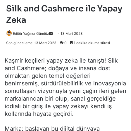
Silk and Cashmere ile Yapay
Zeka
Bir
Editör Yağmur Gündüz
13 Mart 2023
e-
Son güncelleme: 13 Mart 2023
0
1 dakika okuma süresi
posta
göndermek
Kaşmir keçileri yapay zeka ile tanıştı! Silk
and Cashmere; doğaya ve insana dost
olmaktan gelen temel değerleri
benimsemiş, sürdürülebilirlik ve inovasyonla
somutlaşan vizyonuyla yeni çağın ileri gelen
markalarından biri olup, sanal gerçekliğe
iddialı bir giriş ile yapay zekayı kendi iş
kollarında hayata geçirdi.
Marka; başlayan bu dijital dünyaya