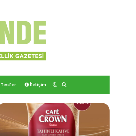
Dış görünümü değiştir
Arama yap ...
Testler
İletişim
ves
Sinoz
ocher,
Shimmer
Momo
Mucizevi
odrum’da
Saç
er
ve