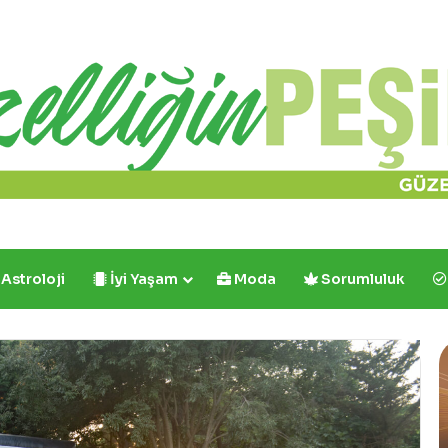
Astroloji
İyi Yaşam
Moda
Sorumluluk
Cafe
Y
Crown’dan
R
İlk
ve
B
Tek:
Y