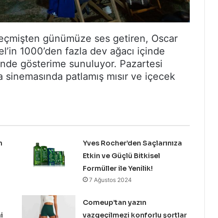
 geçmişten günümüze ses getiren, Oscar
l’in 1000’den fazla dev ağacı içinde
inde gösterime sunuluyor. Pazartesi
a sinemasında patlamış mısır ve içecek
n
Yves Rocher’den Saçlarınıza
Etkin ve Güçlü Bitkisel
Formüller ile Yenilik!
7 Ağustos 2024
Comeup’tan yazın
i
vazgeçilmezi konforlu şortlar