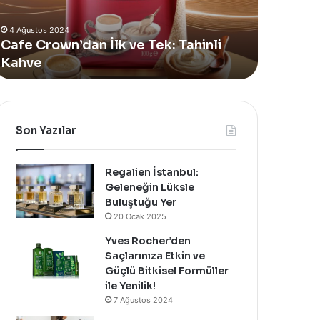
lan
Vücut
4 Ağustos 2024
eni
Bakım
Yves Rocher, Momo Bodrum’da Yer
11 Temmuz 
Summer
Yağı
Alan Yeni Summer Pop-Up Mağazasını
Sinoz S
op-
Yenilendi
Özel Bir Davet İle Kutladı!
Bakım Y
Up
ağazasını
zel
ir
avet
Son Yazılar
le
utladı!
Regalien İstanbul:
Geleneğin Lüksle
Buluştuğu Yer
20 Ocak 2025
Yves Rocher’den
Saçlarınıza Etkin ve
Güçlü Bitkisel Formüller
ile Yenilik!
7 Ağustos 2024