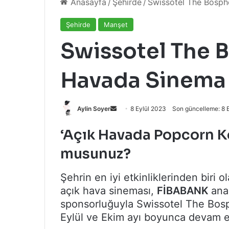
Anasayfa
/
Şehirde
/
Swissotel The Bosph
Şehirde
Manşet
Swissotel The 
Havada Sinema 
Bir
Aylin Soyer
8 Eylül 2023
Son güncelleme: 8 
e-
‘Açık Havada Popcorn K
posta
göndermek
musunuz?
Şehrin en iyi etkinliklerinden biri
açık hava sineması,
FİBABANK
ana
sponsorluğuyla Swissotel The Bosph
Eylül ve Ekim ayı boyunca devam e