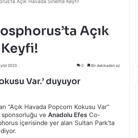
orus’ta Açık Havada Sinema Keyfi!
Bosphorus’ta Açık
Keyfi!
Eylül 2023
0
Bir dakikadan az
okusu Var.’ duyuyor
 olan “Açık Havada Popcorn Kokusu Var”
 sponsorluğu ve
Anadolu Efes
Co-
orus içerisinde yer alan Sultan Park’ta
diyor.