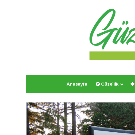
Anasayfa
Güzellik
Yazın
Parıldayan
Üçlüsü
Golden
Rose’da!