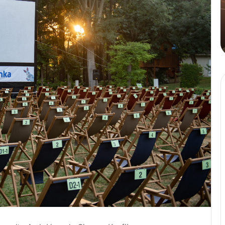
Tahinli
A
Kahve
Y
4 Ağustos 2024
n
Cafe Crown’dan İlk ve Tek: Tahinli
P
Kahve
M
Ö
B
D
İ
K