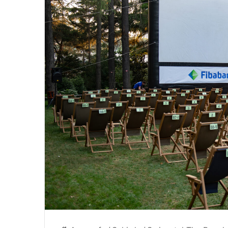
4 Ağustos 2024
eçilmezi
Yazın Parıldayan Üçlüsü Golde
Rose’da!