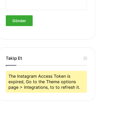
Takip Et
The Instagram Access Token is
expired, Go to the Theme options
page > Integrations, to to refresh it.