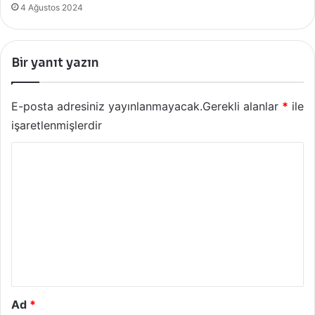
4 Ağustos 2024
Bir yanıt yazın
E-posta adresiniz yayınlanmayacak.
Gerekli alanlar
*
ile
işaretlenmişlerdir
Y
o
r
u
m
*
Ad
*