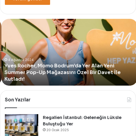
Yves
Rocher,
Momo
Bodrum’da
Yer
Alan
Yeni
4 Ağustos 2024
Yves Rocher, Momo Bodrum’da Yer Alan Yeni
Summer
Summer Pop-Up Mağazasını Özel Bir Davet İle
Pop-
Up
Kutladı!
Mağazasını
Özel
Bir
Son Yazılar
Davet
İle
Kutladı!
Regalien İstanbul: Geleneğin Lüksle
Buluştuğu Yer
20 Ocak 2025