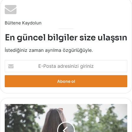
Bültene Kaydolun
En güncel bilgiler size ulaşsın
İstediğiniz zaman ayrılma özgürlüğüyle.
E-
Posta
adresinizi
giriniz
Saç
Dökülmesi
İçin
Bitkisel
Öneriler