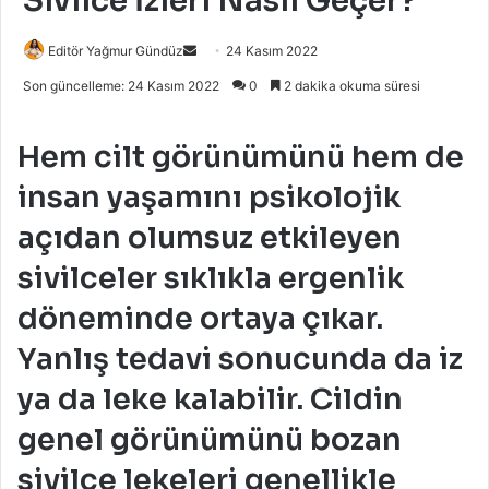
Sivilce İzleri Nasıl Geçer?
Bir
Editör Yağmur Gündüz
24 Kasım 2022
e-
Son güncelleme: 24 Kasım 2022
0
2 dakika okuma süresi
posta
göndermek
Hem cilt görünümünü hem de
insan yaşamını psikolojik
açıdan olumsuz etkileyen
sivilceler sıklıkla ergenlik
döneminde ortaya çıkar.
Yanlış tedavi sonucunda da iz
ya da leke kalabilir. Cildin
genel görünümünü bozan
sivilce lekeleri genellikle