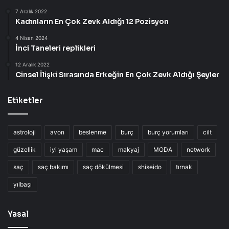
7 Aralık 2022
Kadınların En Çok Zevk Aldığı 12 Pozisyon
4 Nisan 2024
İnci Taneleri replikleri
12 Aralık 2022
Cinsel İlişki Sırasında Erkeğin En Çok Zevk Aldığı Şeyler
Etiketler
astroloji
avon
beslenme
burç
burç yorumları
cilt
güzellik
iyi yaşam
mac
makyaj
MODA
network
saç
saç bakımı
saç dökülmesi
shiseido
tırnak
yılbaşı
Yasal