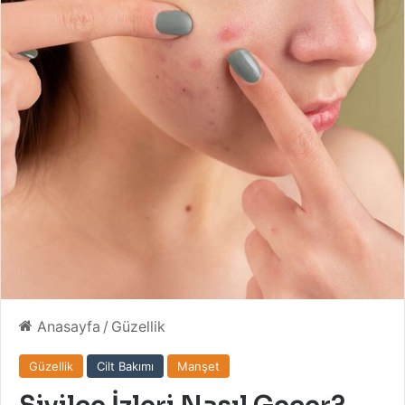
Anasayfa
/
Güzellik
Güzellik
Cilt Bakımı
Manşet