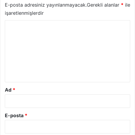
E-posta adresiniz yayınlanmayacak.
Gerekli alanlar
*
ile
işaretlenmişlerdir
Y
o
r
u
m
*
Ad
*
E-posta
*