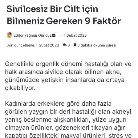
Sivilcesiz Bir Cilt için
Bilmeniz Gereken 9 Faktör
Bir
Editör Yağmur Gündüz
1 Şubat 2023
e-
Son güncelleme: 1 Şubat 2023
0
3 dakika okuma süresi
posta
göndermek
Genellikle ergenlik dönemi hastalığı olan ve
halk arasında sivilce olarak bilinen akne,
günümüzde yetişkin insanlarda da ortaya
çıkabiliyor.
Kadınlarda erkeklere göre daha fazla
görülen yaygın bir deri hastalığı olan akneyi
yanlış beslenme alışkanlıkları, yüze uygun
olmayan ürünler, gözenekleri tıkayan ağır
kapatıcı özellikteki makyaj ürünleri, stres ve