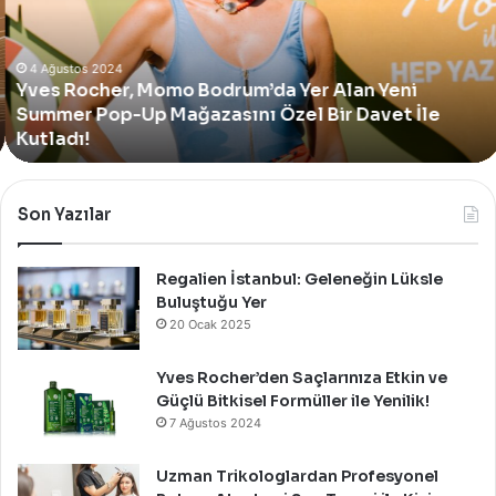
Yer
Alan
Yeni
4 Ağustos 2024
Yves Rocher, Momo Bodrum’da Yer Alan Yeni
Summer
Summer Pop-Up Mağazasını Özel Bir Davet İle
Pop-
Up
Kutladı!
Mağazasını
Özel
Bir
Son Yazılar
Davet
İle
Kutladı!
Regalien İstanbul: Geleneğin Lüksle
Buluştuğu Yer
20 Ocak 2025
Yves Rocher’den Saçlarınıza Etkin ve
Güçlü Bitkisel Formüller ile Yenilik!
7 Ağustos 2024
Uzman Trikologlardan Profesyonel