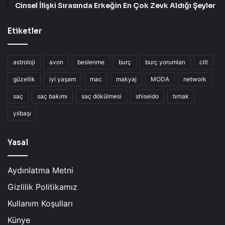
Cinsel İlişki Sırasında Erkeğin En Çok Zevk Aldığı Şeyler
Etiketler
astroloji
avon
beslenme
burç
burç yorumları
cilt
güzellik
iyi yaşam
mac
makyaj
MODA
network
saç
saç bakımı
saç dökülmesi
shiseido
tırnak
yılbaşı
Yasal
Aydınlatma Metni
Gizlilik Politikamız
Kullanım Koşulları
Künye