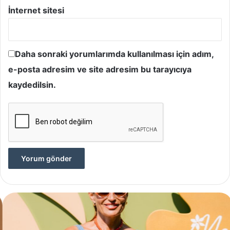
İnternet sitesi
Daha sonraki yorumlarımda kullanılması için adım,
e-posta adresim ve site adresim bu tarayıcıya
kaydedilsin.
Yves
Rocher,
Momo
Bodrum’da