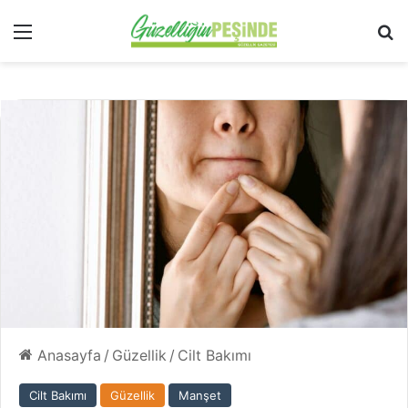
Menü
Ar
Anasayfa
/
Güzellik
/
Cilt Bakımı
Cilt Bakımı
Güzellik
Manşet