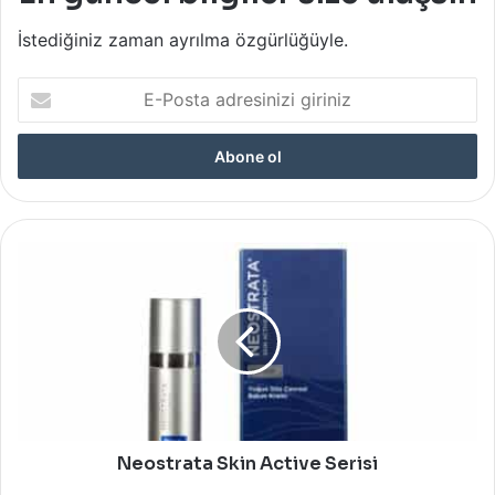
İstediğiniz zaman ayrılma özgürlüğüyle.
E-
Posta
adresinizi
giriniz
Neostrata
Skin
Active
Serisi
Neostrata Skin Active Serisi