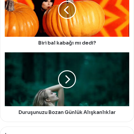
mı
dedi?
Biri bal kabağı mı dedi?
Duruşunuzu
Bozan
Günlük
Alışkanlıklar
Duruşunuzu Bozan Günlük Alışkanlıklar