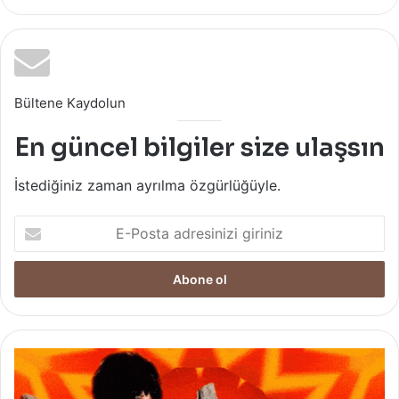
Bültene Kaydolun
En güncel bilgiler size ulaşsın
İstediğiniz zaman ayrılma özgürlüğüyle.
E-
Posta
adresinizi
giriniz
Biri
bal
kabağı