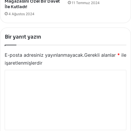
Mağazasını Özel Bir Davet
11 Temmuz 2024
İle Kutladı!
4 Ağustos 2024
Bir yanıt yazın
E-posta adresiniz yayınlanmayacak.
Gerekli alanlar
*
ile
işaretlenmişlerdir
Y
o
r
u
m
*