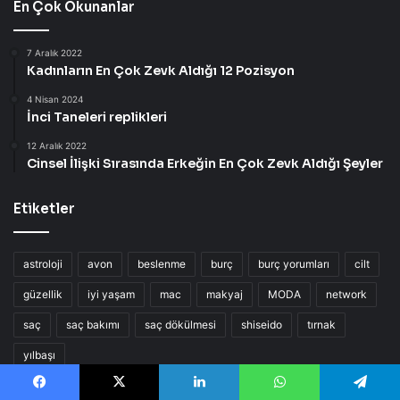
En Çok Okunanlar
7 Aralık 2022
Kadınların En Çok Zevk Aldığı 12 Pozisyon
4 Nisan 2024
İnci Taneleri replikleri
12 Aralık 2022
Cinsel İlişki Sırasında Erkeğin En Çok Zevk Aldığı Şeyler
Etiketler
astroloji
avon
beslenme
burç
burç yorumları
cilt
güzellik
iyi yaşam
mac
makyaj
MODA
network
saç
saç bakımı
saç dökülmesi
shiseido
tırnak
yılbaşı
Facebook
X
LinkedIn
WhatsApp
Telegram