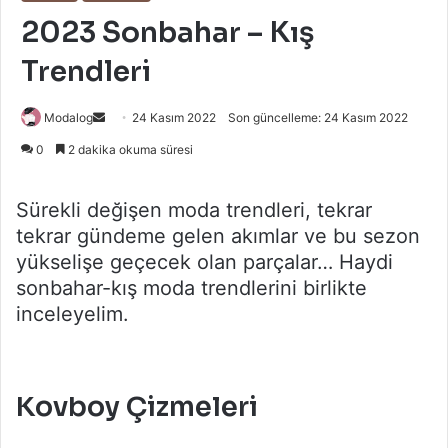
2023 Sonbahar – Kış
Trendleri
Bir
Modalog
24 Kasım 2022
Son güncelleme: 24 Kasım 2022
e-
0
2 dakika okuma süresi
posta
göndermek
Sürekli değişen moda trendleri, tekrar
tekrar gündeme gelen akımlar ve bu sezon
yükselişe geçecek olan parçalar… Haydi
sonbahar-kış moda trendlerini birlikte
inceleyelim.
Kovboy Çizmeleri