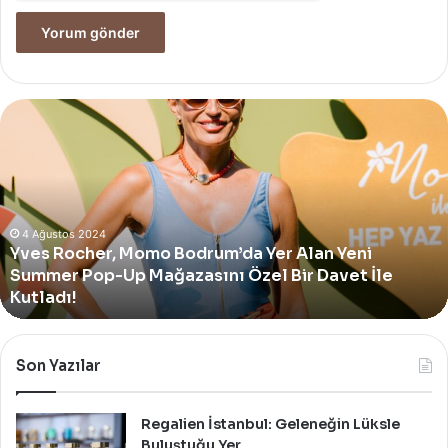
Yves
Rocher,
Momo
Bodrum’da
Yer
Alan
Yeni
4 Ağustos 2024
Yves Rocher, Momo Bodrum’da Yer Alan Yeni
Summer
Summer Pop-Up Mağazasını Özel Bir Davet İle
Pop-
Up
Kutladı!
Mağazasını
Özel
Bir
Son Yazılar
Davet
İle
Kutladı!
Regalien İstanbul: Geleneğin Lüksle
Buluştuğu Yer